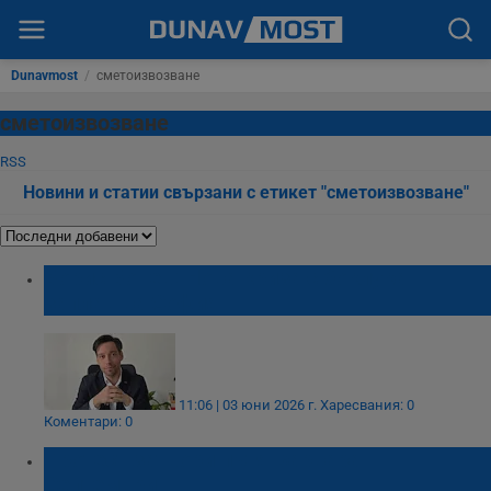
Dunavmost
/
сметоизвозване
сметоизвозване
RSS
Новини и статии свързани с етикет "сметоизвозване"
Борис Бонев: Нова криза с боклука
заплашва София
11:06 | 03 юни 2026 г.
Харесвания: 0
Коментари: 0
Протест затвори пътя Варвара -
Септември