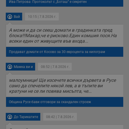
Ива Петрова: Протоколът с „Боташ“ е секретен
Вай
10:15 | 7.8.2026 г.
А може и да си сееш домати в градинката пред
блока!!!Макар,че е рисково.Един комшия пося.На
всеки един от живущите във входа...
Продават домати от Косово за 30 евроцента за килограм
Мамка ви и
08:52 | 7.8.2026 г.
малоумници! Ще изсечете всички дървета в Русе
само да спечелите някой лев, а в тъпите ви
кратуни не се ли повява мисълта, че...
Община Русе бави отговори за скандален строеж
До Тарикатите
08:42 | 7.8.2026 г.