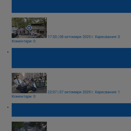
Ситуацията с боклука е критична,
разчитаме на доброволци
17:33 | 08 октомври 2025 г.
Харесвания: 0
Коментари: 0
Борис Бонев: Усещам задоволството, с
което държавата наблюдава кризата с
боклука в София
22:07 | 07 октомври 2025 г.
Харесвания: 1
Коментари: 0
Трети ден боклукът е извън кофите в
София