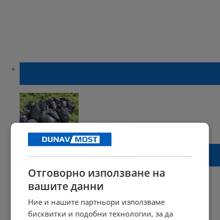
Зелените посланици на Русе ще чистят
парк „Приста“
16:25 | 28 юни 2021 г.
Харесвания: 0
Коментари: 0
Никой няма ангажимент за събиране на
боклуците, които не са битови отпадъци
Отговорно използване на
вашите данни
Ние и нашите партньори използваме
12:05 | 24 януари 2021 г.
Харесвания: 3
бисквитки и подобни технологии, за да
Коментари: 0