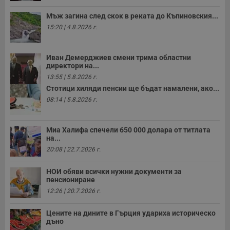
ф
н
Мъж загина след скок в реката до Къпиновския...
м
Т
15:20 | 4.8.2026 г.
и
п
у
з
Иван Демерджиев смени трима областни
б
директори на...
VISITOR_PRIVACY_METADATA
5 месеца
Т
YouTube
13:55 | 5.8.2026 г.
4
с
.youtube.com
Стотици хиляди пенсии ще бъдат намалени, ако...
седмици
с
с
08:14 | 5.8.2026 г.
п
и
п
т
Миа Халифа спечели 650 000 долара от титлата
в
на...
с
з
20:08 | 22.7.2026 г.
с
п
о
НОИ обяви всички нужни документи за
р
пенсиониране
п
н
12:26 | 20.7.2026 г.
п
к
ч
Цените на дините в Гърция удариха историческо
п
дъно
с