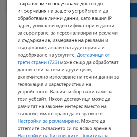
съхраняваме и получаваме достъп до
Неизвозени отпадъци застрашават
информация на вашето устройство и да
здравето на русенци
обработваме лични данни, като вашия IP
адрес, уникални идентификатори и данни
за сърфиране, за персонализирани реклами
и съдържание, измерване на реклами и
21:45 | 18 ноември 2016 г.
Харесвания: 0
съдържание, анализ на аудиторията и
Коментари: 0
подобряване на услугите.
Доставчици от
Русенският концесионер за
трети страни (723)
може също да обработват
сметоизвозване отнесе глоба
данните ви за тези и други цели,
включително използване на точни данни за
геолокация и характеристики на
устройството. Вашият избор важи само за
12:28 | 30 януари 2016 г.
Харесвания: 0
този уебсайт. Някои доставчици може да
Коментари: 3
разчитат на законен интерес вместо на
ВМРО-Русе пита за сметоизвозването в
съгласие; имате право да възразите в
Русенско
Настройки за рекламиране
. Можете да
оттеглите съгласието си по всяко време в
Настройки на бисквитките
.
Политика за