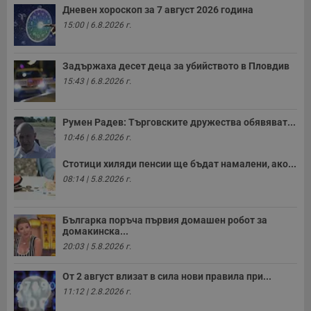
Дневен хороскоп за 7 август 2026 година
Таргетиране
Функционалност
15:00 | 6.8.2026 г.
Некласифицирани
Строго необходимите бисквитки позволяват основната
Задържаха десет деца за убийството в Пловдив
функционалност на уебсайта, като потребителско
15:43 | 6.8.2026 г.
влизане и управление на акаунта. Уебсайтът не може да
се използва правилно без строго необходими
бисквитки.
Румен Радев: Търговските дружества обявяват...
Валиден
Име
Доставчик
/
Домейн
О
10:46 | 6.8.2026 г.
до
__RequestVerificationToken
Сесия
Т
Microsoft
Стотици хиляди пенсии ще бъдат намалени, ако...
п
Corporation
ф
08:14 | 5.8.2026 г.
www.dunavmost.com
з
п
и
п
Българка поръча първия домашен робот за
A
домакинска...
т
е
20:03 | 5.8.2026 г.
д
н
п
От 2 август влизат в сила нови правила при...
с
11:12 | 2.8.2026 г.
у
и