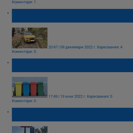
Коментари: 1
Русенци подават сигнали за неправилно
сметосъбиране и паркиране
20:47 | 09 декември 2022 г.
Харесвания: 4
Коментари: 5
Местят съдовете за отпадъци по "Алеи
Възраждане"
17:49 | 13 юни 2022 г.
Харесвания: 0
Коментари: 0
Глобиха с 18 000 лева фирмата за
сметоизвозване в Русе