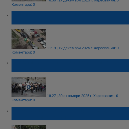
16:30 | 27 декември 2025 г.
Харесвания: 0
Коментари: 0
Васил Терзиев: Поемам отговорност за
кризата с боклука в "Люлин"
11:19 | 12 декември 2025 г.
Харесвания: 0
Коментари: 0
Жители на "Люлин" излязоха на протест
заради кризата с боклука
18:27 | 30 октомври 2025 г.
Харесвания: 0
Коментари: 0
Три седмици криза с боклука в София -
контейнерите преливат