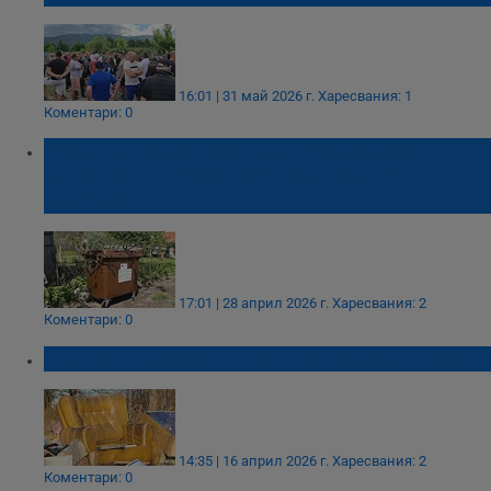
16:01 | 31 май 2026 г.
Харесвания: 1
Коментари: 0
Раздават 1000-литрови компостери на
домакинства без сметоизвозване в
Русенско
17:01 | 28 април 2026 г.
Харесвания: 2
Коментари: 0
Извозват безплатно стари мебели в Русе
14:35 | 16 април 2026 г.
Харесвания: 2
Коментари: 0