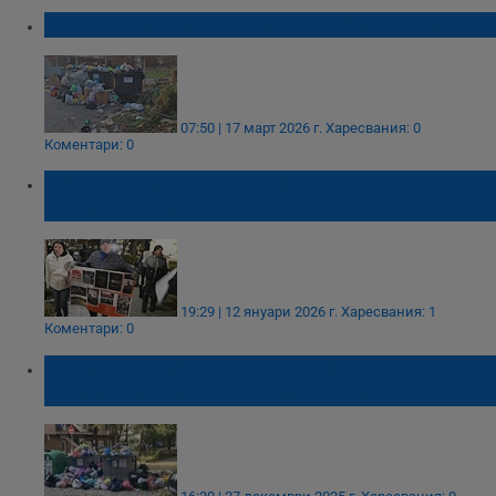
Отпадъци заляха района на блок "Аристон"
07:50 | 17 март 2026 г.
Харесвания: 0
Коментари: 0
Недоволни граждани искат оставката на
Васил Терзиев
19:29 | 12 януари 2026 г.
Харесвания: 1
Коментари: 0
Васил Терзиев гарантира чистотата в 9
столични района с нови анекси