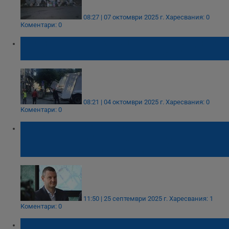
08:27 | 07 октомври 2025 г.
Харесвания: 0
Коментари: 0
София въвежда кризисна организация за
боклука в "Люлин" и "Красно село"
08:21 | 04 октомври 2025 г.
Харесвания: 0
Коментари: 0
Симеон Ставрев: Шефът на
"Топлофикация" трябва да напусне след
коментара за "ниските сметки"
11:50 | 25 септември 2025 г.
Харесвания: 1
Коментари: 0
София е застрашена от криза с боклука