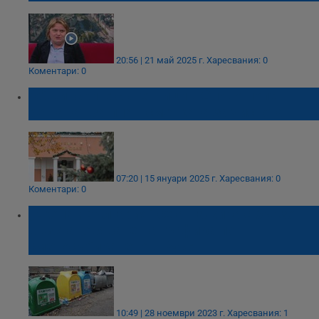
20:56 | 21 май 2025 г.
Харесвания: 0
Коментари: 0
Общинските съветници в Сливо поле
решават за план-сметката за чистота
07:20 | 15 януари 2025 г.
Харесвания: 0
Коментари: 0
„Екопак България“ се ангажира с бързо
възстановяване на графика по
сметосъбирането в Русе
10:49 | 28 ноември 2023 г.
Харесвания: 1