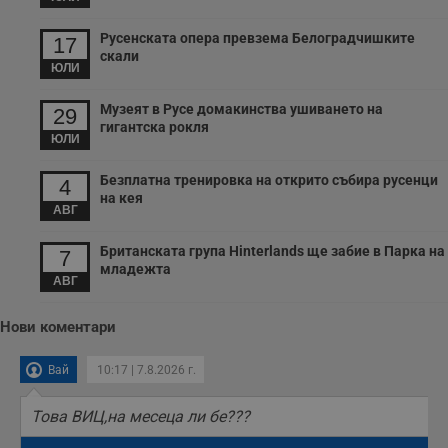
съобщения по-
важни за
Русенската опера превзема Белоградчишките
17
потребителя.
скали
ЮЛИ
Музеят в Русе домакинства ушиването на
29
гигантска рокля
ЮЛИ
Безплатна тренировка на открито събира русенци
4
на кея
АВГ
Британската група Hinterlands ще забие в Парка на
7
младежта
АВГ
Нови коментари
Вай
10:17 | 7.8.2026 г.
Toва ВИЦ,на месеца ли бе???