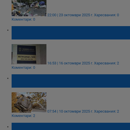
22:00 | 23 октомври 2025 г.
Харесвания: 0
Коментари: 0
Изтича срокът за освобождаване от такса
смет
16:53 | 16 октомври 2025 г.
Харесвания: 2
Коментари: 0
Васил Терзиев сключва договор с турска
фирма за сметоизвозване в София
07:54 | 10 октомври 2025 г.
Харесвания: 2
Коментари: 2
Кметовете на "Люлин" и "Красно село":