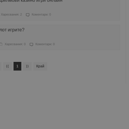
 филмови казино игри онлайн
Харесвания: 2
Коментари: 0
лот игрите?
Харесвания: 0
Коментари: 0
⟨⟨
1
⟩⟩
Край