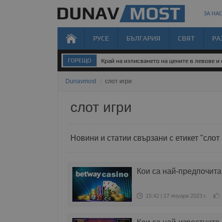
ЗА НАС
РУСЕ
БЪЛГАРИЯ
СВЯТ
РА
ГОРЕЩО
Край на изписването на цените в левове и
Dunavmost
/
слот игри
слот игри
Новини и статии свързани с етикет "слот 
Кои са най-предпочита
15:42 | 27 януари 2023 г.