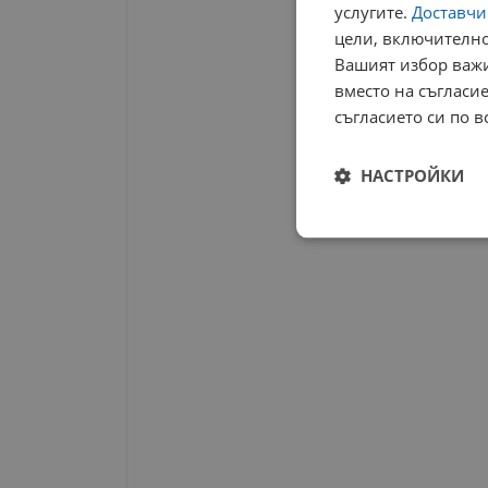
услугите.
Доставчиц
цели, включително
Вашият избор важи
вместо на съгласие
съгласието си по в
НАСТРОЙКИ
Строго
необходимо
Строго н
Строго необходимите б
на акаунта. Уебсайтът 