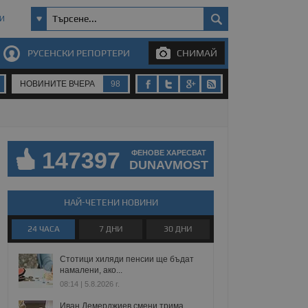
И
РУСЕНСКИ РЕПОРТЕРИ
СНИМАЙ
НОВИНИТЕ ВЧЕРА
98
147397
ФЕНОВЕ ХАРЕСВАТ
DUNAVMOST
НАЙ-ЧЕТЕНИ НОВИНИ
24 ЧАСА
7 ДНИ
30 ДНИ
Стотици хиляди пенсии ще бъдат
намалени, ако...
08:14 | 5.8.2026 г.
Иван Демерджиев смени трима