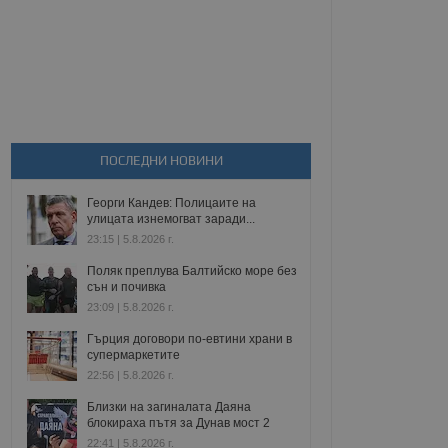
ПОСЛЕДНИ НОВИНИ
Георги Кандев: Полицаите на
улицата изнемогват заради...
23:15 | 5.8.2026 г.
Поляк преплува Балтийско море без
сън и почивка
23:09 | 5.8.2026 г.
Гърция договори по-евтини храни в
супермаркетите
22:56 | 5.8.2026 г.
Близки на загиналата Даяна
блокираха пътя за Дунав мост 2
22:41 | 5.8.2026 г.