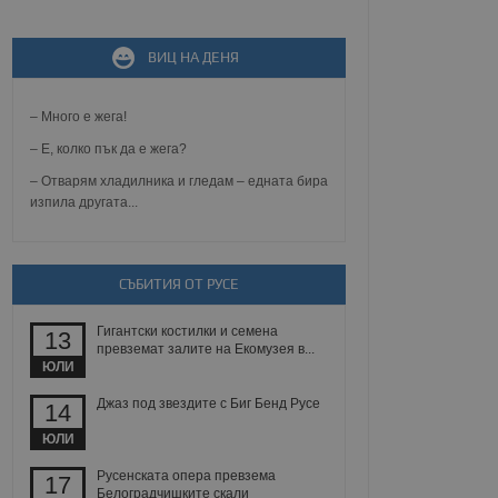
ВИЦ НА ДЕНЯ
не, зададена от уеб
 ASP.NET MVC
спре неразрешеното
т, известно като
– Много е жега!
тове. Той не съдържа
щожава при затваряне
– Е, колко пък да е жега?
– Отварям хладилника и гледам – едната бира
ение на съгласието на
изпила другата...
ст за тяхното
а данни за съгласието
ични политики и
антира, че техните
 сесии.
СЪБИТИЯ ОТ РУСЕ
аничаване между хората
а, за да се правят
Гигантски костилки и семена
хния уебсайт.
13
превземат залите на Екомузея в...
ЮЛИ
сигнализира на
 на бисквитките,
Джаз под звездите с Биг Бенд Русе
14
а съответствие и
ндарти и
ЮЛИ
ck и предоставя
Русенската опера превзема
17
требител използва
Белоградчишките скали