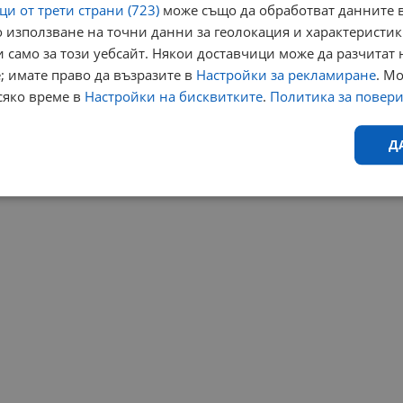
и от трети страни (723)
може също да обработват данните в
 използване на точни данни за геолокация и характеристик
 само за този уебсайт. Някои доставчици може да разчитат 
; имате право да възразите в
Настройки за рекламиране
. М
сяко време в
Настройки на бисквитките
.
Политика за повер
Д
Ефективност
Таргетиране
Функционалност
Н
еобходимо
Ефективност
Таргетиране
Функционалност
Неклас
исквитки позволяват основната функционалност на уебсайта, като потребителско
не може да се използва правилно без строго необходими бисквитки.