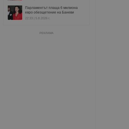
Парламентът плаща 6 милиона
евро обезщетение на Баневи
22:33 | 5.8.2026 г.
РЕКЛАМА