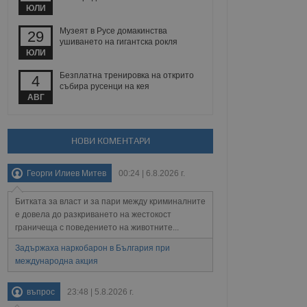
йният потребител може
ЮЛИ
 уебсайт.
Музеят в Русе домакинства
29
ушиването на гигантска рокля
ЮЛИ
Описание
Безплатна тренировка на открито
4
събира русенци на кея
ребителски
елското поведение и
АВГ
раници на сайта. Тя
яване на сайта. Тя
не на прегледи на
формация, която е
взаимодействат с
нкционалност в целия
прекарано на
редпочитанията на
НОВИ КОМЕНТАРИ
 сайтове; тя може
остта на социалните
тора на сайта.
използва новата или
Георги Илиев Митев
00:24 | 6.8.2026 г.
елски взаимодействия
нето и потребителския
Битката за власт и за пари между криминалните
рез събиране на данни
е довела до разкриването на жестокост
 помага за
граничеща с поведението на животните...
отребителите се
тапите на тестване.
Задържаха наркобарон в България при
международна акция
тистически данни,
 броя на посещенията,
 са били заредени.
елския опит.
въпрос
23:48 | 5.8.2026 г.