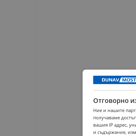
Отговорно и
Ние и нашите парт
получаваме достъп
вашия IP адрес, у
и съдържание, изм