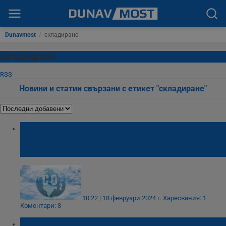
Dunavmost
/
складиране
складиране
RSS
Новини и статии свързани с етикет "складиране"
Улавянето на въглеродни емисии -
климатична панацея или обикновена
измама?
10:22 | 18 февруари 2024 г.
Харесвания: 1
Коментари: 3
Иван Белчев: Купчините с най-дребни