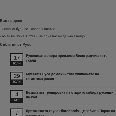
п
у
з
б
VISITOR_PRIVACY_METADATA
5 месеца
Т
YouTube
Виц на деня
4
с
.youtube.com
седмици
с
- Пешо, събуди се. Говориш насън!
с
п
- Аман бе, жена. Остави ме поне насън да кажа нещо...
и
п
Събития от Русе
т
в
с
Русенската опера превзема Белоградчишките
з
17
с
скали
п
ЮЛИ
о
р
п
Музеят в Русе домакинства ушиването на
29
н
гигантска рокля
п
ЮЛИ
к
ч
п
Безплатна тренировка на открито събира русенци
4
с
на кея
б
АВГ
__cf_bm
29
Т
Cloudflare Inc.
минути
с
.twitter.com
Британската група Hinterlands ще забие в Парка на
7
59
р
младежта