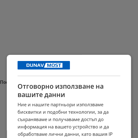
Последни новини
Отговорно използване на
вашите данни
Ние и нашите партньори използваме
бисквитки и подобни технологии, за да
Взривове разтърсиха военния завод в село Белица
съхраняваме и получаваме достъп до
11:49 | 10.8.2026 г.
информация на вашето устройство и да
обработваме лични данни, като вашия IP