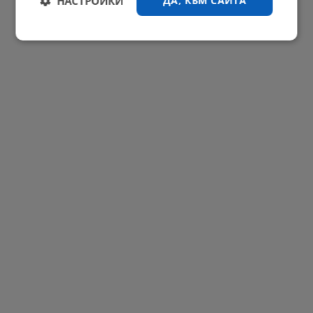
НАСТРОЙКИ
ДА, КЪМ САЙТА
РЕКЛАМА
Строго
Ефективност
необходимо
Таргетиране
Функционалност
Некласифицирани
Строго необходимо
Ефективност
Таргетиране
Функционалност
Некласифицирани