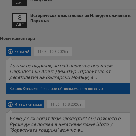
секунди
м
АВГ
б
о
у
Историческа възстановка за Илинден оживява в
8
п
Парка на...
о
АВГ
и
т
Нови коментари
receive-cookie-deprecation
.hit.gemius.pl
1 година
Т
с
с
Ех, язък!
11:03 | 10.8.2026 г.
н
н
п
Аз пък се надявах, че най-после ще прочетем
б
п
некролога на Агент Димитър, отровителя от
с
десетилетия на български мозъци, а...
о
с
а
Кеворк Кеворкян: "Говнорене" превзема родния ефир
р
у
з
з
И аз да си кажа
11:00 | 10.8.2026 г.
п
ASP.NET_SessionId
Сесия
Т
Microsoft
Боже, де ги копат тези "експерти"! Абе важното е
с
Corporation
Русия да се ползва в негативен план! Щото у
D
www.dunavmost.com
"борелската градина" всичко е...
п
и