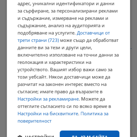
адрес, уникални идентификатори и данни
за сърфиране, за персонализирани реклами
Авария на топлопровод спря топлата вода в центъра на Русе
и съдържание, измерване на реклами и
11:39 | 10.8.2026 г.
съдържание, анализ на аудиторията и
подобряване на услугите.
Доставчици от
трети страни (723)
може също да обработват
данните ви за тези и други цели,
Иван Анчев: България не е подготвена за новите заплахи пред...
включително използване на точни данни за
11:31 | 10.8.2026 г.
геолокация и характеристики на
устройството. Вашият избор важи само за
този уебсайт. Някои доставчици може да
разчитат на законен интерес вместо на
Започва ново пръскане срещу комари в община Русе
съгласие; имате право да възразите в
11:28 | 10.8.2026 г.
Настройки за рекламиране
. Можете да
оттеглите съгласието си по всяко време в
Настройки на бисквитките
.
Политика за
Властите се борят с екологична криза в резерват "Сребърна"
поверителност
11:21 | 10.8.2026 г.