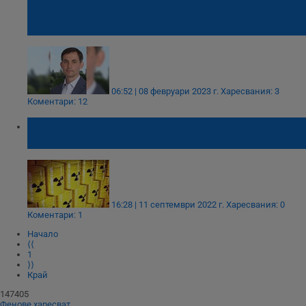
въглища ще бъдат забранени за
складиране
06:52 | 08 февруари 2023 г.
Харесвания: 3
Коментари: 12
Швейцария планира да построи ядрено
хранилище на границата с Германия
16:28 | 11 септември 2022 г.
Харесвания: 0
Коментари: 1
Начало
⟨⟨
1
⟩⟩
Край
147405
Фенове харесват