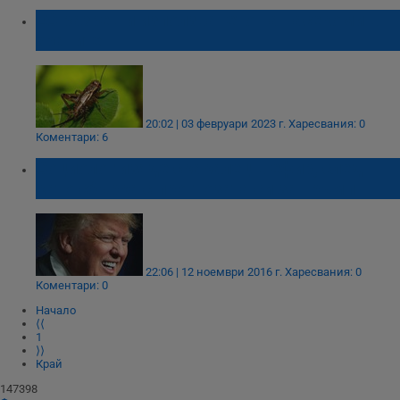
ЕС разреши използването на насекоми в
храните
20:02 | 03 февруари 2023 г.
Харесвания: 0
Коментари: 6
Социолог изяде скакалец в ефир, след
като сбърка с прогнозата си за Тръмп
22:06 | 12 ноември 2016 г.
Харесвания: 0
Коментари: 0
Начало
⟨⟨
1
⟩⟩
Край
147398