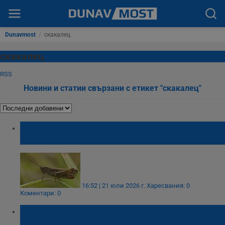
Dunavmost
/
скакалец
скакалец
RSS
Новини и статии свързани с етикет "скакалец"
Едрите скакалци, които връхлитат
страната са напълно безопасни
16:52 | 21 юли 2026 г.
Харесвания: 0
Коментари: 0
Жена откри стерилизиран скакалец в
купешки лозови листа