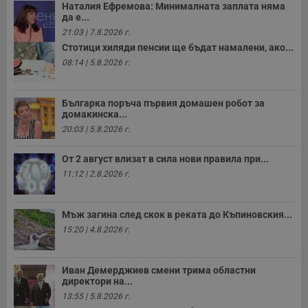
Наталия Ефремова: Минималната заплата няма
да е...
21:03 | 7.8.2026 г.
Стотици хиляди пенсии ще бъдат намалени, ако...
08:14 | 5.8.2026 г.
Българка поръча първия домашен робот за
домакинска...
20:03 | 5.8.2026 г.
От 2 август влизат в сила нови правила при...
11:12 | 2.8.2026 г.
Мъж загина след скок в реката до Къпиновския...
15:20 | 4.8.2026 г.
Иван Демерджиев смени трима областни
директори на...
13:55 | 5.8.2026 г.