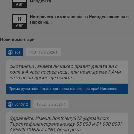
младежта
п
АВГ
с
о
с
Историческа възстановка за Илинден оживява в
8
а
Парка на...
р
АВГ
у
з
з
Нови коментари
п
ASP.NET_SessionId
Сесия
Т
Microsoft
абе
14:01 | 8.8.2026 г.
с
Corporation
D
www.dunavmost.com
п
смотаняци , знаете ли какво правят децата ви с
и
т
коли в 4 часа посред нощ , или не ви дреме ? Ами
к
като не ви дреме ще носите...
п
и
у
Трима души пострадаха при тежка катастрофа край Николово
р
к
п
д
Bonth12
13:52 | 8.8.2026 г.
д
п
у
Здравейте, Имейл: bonthierry373 @gmail.com
Търсите финансиране между $5 000 и $1 000 000?
AVENIR CONSULTING, брокерска...