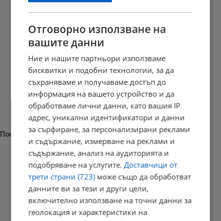
Отговорно използване на
вашите данни
Ние и нашите партньори използваме
бисквитки и подобни технологии, за да
съхраняваме и получаваме достъп до
информация на вашето устройство и да
обработваме лични данни, като вашия IP
адрес, уникални идентификатори и данни
за сърфиране, за персонализирани реклами
Последни новини
и съдържание, измерване на реклами и
съдържание, анализ на аудиторията и
подобряване на услугите.
Доставчици от
трети страни (723)
може също да обработват
Лепа Брена падна на сцената в Будва
данните ви за тези и други цели,
включително използване на точни данни за
14:13 | 8.8.2026 г.
геолокация и характеристики на