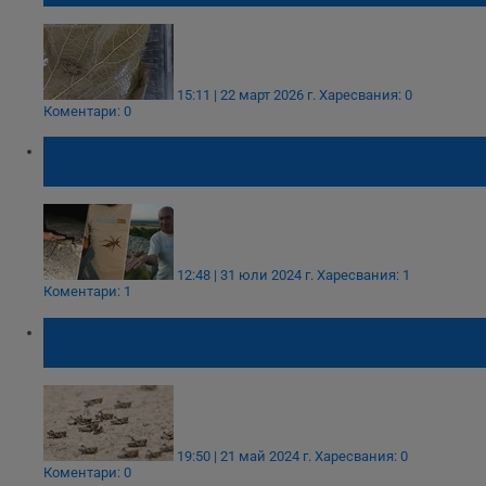
15:11 | 22 март 2026 г.
Харесвания: 0
Коментари: 0
Нашествие на огромни скакалци в Южна
България
12:48 | 31 юли 2024 г.
Харесвания: 1
Коментари: 1
Марокански скакалци съсипват реколтата
ни
19:50 | 21 май 2024 г.
Харесвания: 0
Коментари: 0