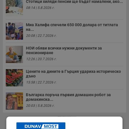
Стотици хиляди пенсии ще бъдат намалени, ако...
08:14 | 5.8.2026 г.
Миа Халифа спечели 650 000 долара от титлата
на...
20:08 | 22.7.2026 г.
НОИ обяви всички нужни документи за
пенсиониране
12:26 | 20.7.2026 г.
Цените на дините в Гърция удариха историческо
дъно
15:58 | 22.7.2026 г.
Българка поръча първия домашен робот за
домакинска...
20:03 | 5.8.2026 г.
РЕКЛАМА