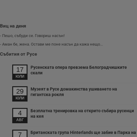
с
п
о
р
п
н
Виц на деня
п
к
- Пешо, събуди се. Говориш насън!
ч
п
- Аман бе, жена. Остави ме поне насън да кажа нещо...
с
б
Събития от Русе
__cf_bm
29
Т
Cloudflare Inc.
минути
с
.twitter.com
59
р
Русенската опера превзема Белоградчишките
17
секунди
м
скали
б
ЮЛИ
о
у
п
Музеят в Русе домакинства ушиването на
29
о
гигантска рокля
и
ЮЛИ
т
receive-cookie-deprecation
.hit.gemius.pl
1 година
Т
Безплатна тренировка на открито събира русенци
4
с
на кея
с
АВГ
н
н
п
Британската група Hinterlands ще забие в Парка на
7
б