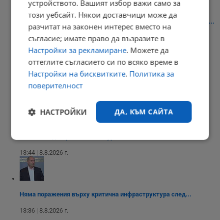
устройството. Вашият избор важи само за
този уебсайт. Някои доставчици може да
Имаме право сами да изберем кои плажни принадлежности да...
разчитат на законен интерес вместо на
съгласие; имате право да възразите в
14:04 | 8.8.2026 г.
Настройки за рекламиране
. Можете да
оттеглите съгласието си по всяко време в
Настройки на бисквитките
.
Политика за
Платформите за проследяване на надценките в магазините...
поверителност
13:55 | 8.8.2026 г.
НАСТРОЙКИ
ДА, КЪМ САЙТА
НАП погна два фестивала в Бургаско
Строго
Ефективност
необходимо
13:44 | 8.8.2026 г.
Таргетиране
Функционалност
Няма поражения върху критична инфраструктура след...
13:36 | 8.8.2026 г.