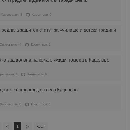
тски градини в Две могили заради снега
Харесвания: 3
Коментари: 0
предлага защитен статут за училище и детски градини
Харесвания: 4
Коментари: 1
ка зад волана на кола с чужди номера в Кацелово
ресвания: 1
Коментари: 0
цоите се провежда в село Кацелово
Харесвания: 0
Коментари: 0
⟨⟨
1
⟩⟩
Край