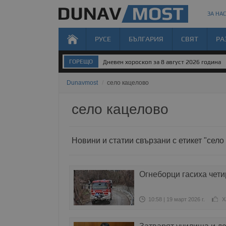
ЗА НАС
РУСЕ
БЪЛГАРИЯ
СВЯТ
РА
ГОРЕЩО
Дневен хороскоп за 8 август 2026 година
Dunavmost
/
село кацелово
село кацелово
Новини и статии свързани с етикет "село
Огнеборци гасиха чет
10:58 | 19 март 2026 г.
Х