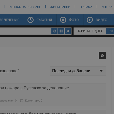
УСЛОВИЯ ЗА ПОЛЗВАНЕ
ЛИЧНИ ДАННИ
РЕКЛАМА
КОНТАКТ
ЗВЛЕЧЕНИЯ
СЪБИТИЯ
ФОТО
ВИДЕО
НОВИНИТЕ ДНЕС
70
 кацелово"
ири пожара в Русенско за денонощие
аресвания: 0
Коментари: 0