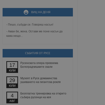
не, зададена от уеб
 ASP.NET MVC
спре неразрешеното
ВИЦ НА ДЕНЯ
т, известно като
тове. Той не съдържа
щожава при затваряне
- Пешо, събуди се. Говориш насън!
ение на съгласието на
- Аман бе, жена. Остави ме поне насън да
ст за тяхното
кажа нещо...
а данни за съгласието
ични политики и
антира, че техните
 сесии.
аничаване между хората
СЪБИТИЯ ОТ РУСЕ
а, за да се правят
хния уебсайт.
Русенската опера превзема
17
Белоградчишките скали
сигнализира на
ЮЛИ
 на бисквитките,
а съответствие и
Музеят в Русе домакинства
29
ндарти и
ушиването на гигантска рокля
ЮЛИ
ck и предоставя
требител използва
Безплатна тренировка на открито
4
йният потребител може
събира русенци на кея
 уебсайт.
АВГ