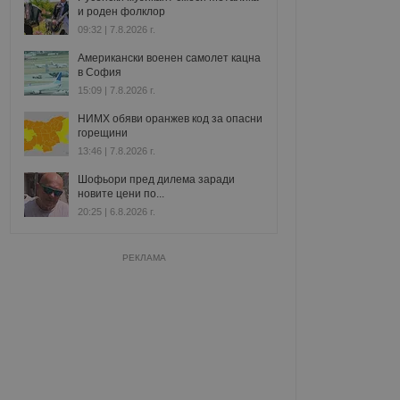
и роден фолклор
09:32 | 7.8.2026 г.
Американски военен самолет кацна
в София
15:09 | 7.8.2026 г.
НИМХ обяви оранжев код за опасни
горещини
13:46 | 7.8.2026 г.
Шофьори пред дилема заради
новите цени по...
20:25 | 6.8.2026 г.
РЕКЛАМА