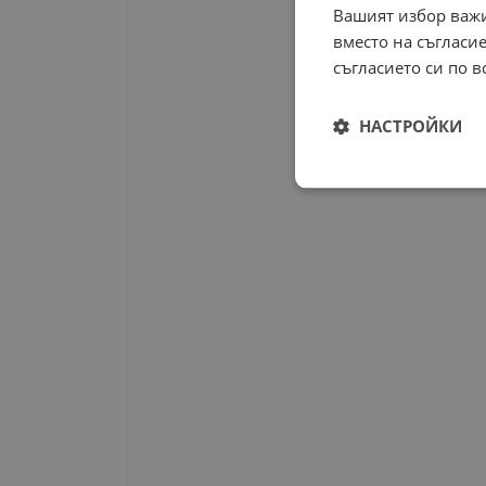
Вашият избор важи
вместо на съгласие
съгласието си по в
НАСТРОЙКИ
Строго
необходимо
Строго н
Строго необходимите б
на акаунта. Уебсайтът 
Име