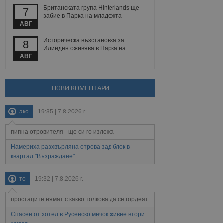
Британската група Hinterlands ще
7
забие в Парка на младежта
АВГ
Описание
Историческа възстановка за
8
ребителски
елското поведение и
Илинден оживява в Парка на...
раници на сайта. Тя
яване на сайта. Тя
не на прегледи на
АВГ
формация, която е
взаимодействат с
нкционалност в целия
прекарано на
редпочитанията на
 сайтове; тя може
НОВИ КОМЕНТАРИ
остта на социалните
тора на сайта.
използва новата или
елски взаимодействия
нето и потребителския
ако
19:35 | 7.8.2026 г.
пипна отровителя - ще си го излежа
рез събиране на данни
 помага за
отребителите се
Намериха разхвърляна отрова зад блок в
тапите на тестване.
квартал "Възраждане"
тистически данни,
 броя на посещенията,
то
19:32 | 7.8.2026 г.
 са били заредени.
елския опит.
простаците нямат с какво толкова да се гордеят
я за потребителското
, за да се
Спасен от хотел в Русенско мечок живее втори
екламните съобщения