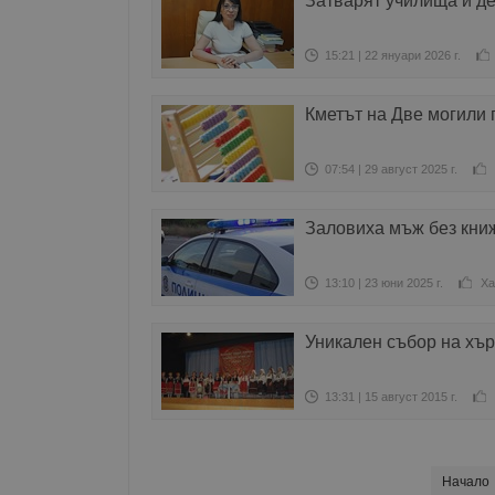
Затварят училища и де
15:21 | 22 януари 2026 г.
Кметът на Две могили 
07:54 | 29 август 2025 г.
Заловиха мъж без книж
13:10 | 23 юни 2025 г.
Ха
Уникален събор на хър
13:31 | 15 август 2015 г.
Начало