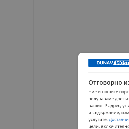
Отговорно и
Ние и нашите парт
получаваме достъп
вашия IP адрес, у
и съдържание, изм
услугите.
Доставчиц
цели, включително