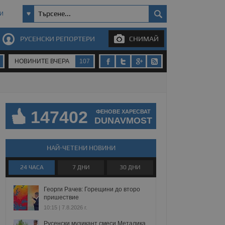
И
РУСЕНСКИ РЕПОРТЕРИ
СНИМАЙ
НОВИНИТЕ ВЧЕРА
107
147402
ФЕНОВЕ ХАРЕСВАТ
DUNAVMOST
НАЙ-ЧЕТЕНИ НОВИНИ
24 ЧАСА
7 ДНИ
30 ДНИ
Георги Рачев: Горещини до второ
пришествие
10:15 | 7.8.2026 г.
Русенски музикант смеси Металика