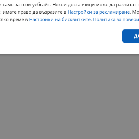
 само за този уебсайт. Някои доставчици може да разчитат 
; имате право да възразите в
Настройки за рекламиране
. М
сяко време в
Настройки на бисквитките
.
Политика за повер
Д
Ефективност
Таргетиране
Функционалност
Н
еобходимо
Ефективност
Таргетиране
Функционалност
Неклас
исквитки позволяват основната функционалност на уебсайта, като потребителско
не може да се използва правилно без строго необходими бисквитки.
Валиден
Доставчик
/
Домейн
Описание
до