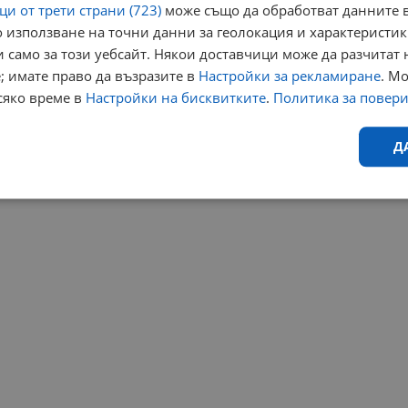
и от трети страни (723)
може също да обработват данните в
 използване на точни данни за геолокация и характеристик
 само за този уебсайт. Някои доставчици може да разчитат 
; имате право да възразите в
Настройки за рекламиране
. М
сяко време в
Настройки на бисквитките
.
Политика за повер
Д
Ефективност
Таргетиране
Функционалност
Н
еобходимо
Ефективност
Таргетиране
Функционалност
Неклас
исквитки позволяват основната функционалност на уебсайта, като потребителско
не може да се използва правилно без строго необходими бисквитки.