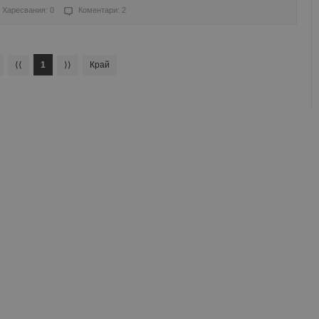
Харесвания: 0
Коментари: 2
⟨⟨
1
⟩⟩
Край