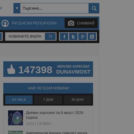
И
РУСЕНСКИ РЕПОРТЕРИ
СНИМАЙ
НОВИНИТЕ ВЧЕРА
78
147398
ФЕНОВЕ ХАРЕСВАТ
DUNAVMOST
НАЙ-ЧЕТЕНИ НОВИНИ
24 ЧАСА
7 ДНИ
30 ДНИ
Дневен хороскоп за 8 август 2026
година
15:31 | 7.8.2026 г.
Американски военен самолет кацна