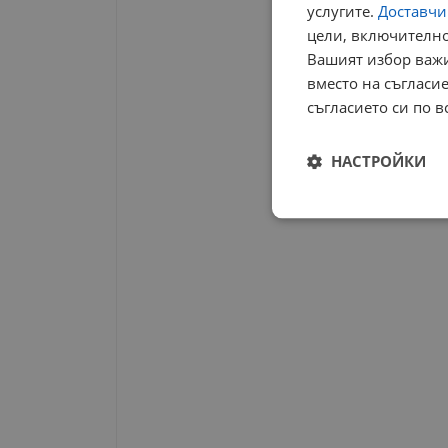
услугите.
Доставчиц
цели, включително
Вашият избор важи
вместо на съгласие
съгласието си по в
НАСТРОЙКИ
Строго
необходимо
Строго н
Строго необходимите б
на акаунта. Уебсайтът 