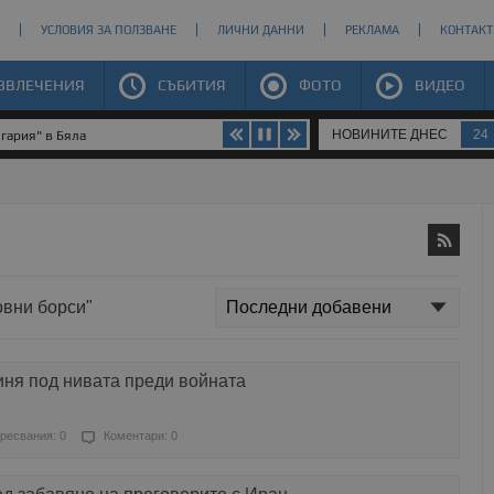
УСЛОВИЯ ЗА ПОЛЗВАНЕ
ЛИЧНИ ДАННИ
РЕКЛАМА
КОНТАКТ
ЗВЛЕЧЕНИЯ
СЪБИТИЯ
ФОТО
ВИДЕО
НОВИНИТЕ ДНЕС
24
гария" в Бяла
овни борси"
иня под нивата преди войната
ресвания: 0
Коментари: 0