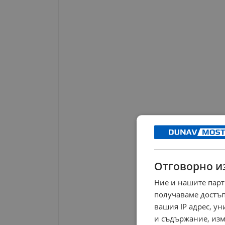
Отговорно и
Ние и нашите парт
получаваме достъп
вашия IP адрес, у
и съдържание, изм