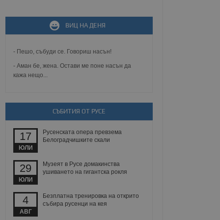
ВИЦ НА ДЕНЯ
не, зададена от уеб
 ASP.NET MVC
спре неразрешеното
т, известно като
- Пешо, събуди се. Говориш насън!
тове. Той не съдържа
щожава при затваряне
- Аман бе, жена. Остави ме поне насън да
кажа нещо...
ение на съгласието на
ст за тяхното
а данни за съгласието
ични политики и
СЪБИТИЯ ОТ РУСЕ
антира, че техните
 сесии.
Русенската опера превзема
аничаване между хората
17
а, за да се правят
Белоградчишките скали
хния уебсайт.
ЮЛИ
Музеят в Русе домакинства
29
сигнализира на
ушиването на гигантска рокля
 на бисквитките,
ЮЛИ
а съответствие и
ндарти и
Безплатна тренировка на открито
4
събира русенци на кея
ck и предоставя
АВГ
требител използва