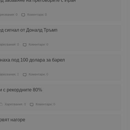
д забавяне на преговорите с Иран
ресвания: 0
Коментари: 0
ед сигнал от Доналд Тръмп
аресвания: 0
Коментари: 0
наха под 100 долара за барел
аресвания: 1
Коментари: 0
и с рекордните 80%
Харесвания: 0
Коментари: 0
рвят нагоре