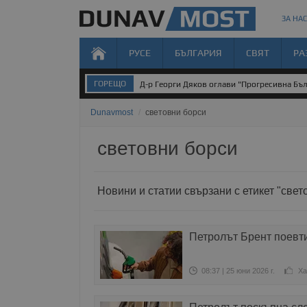
ЗА НАС
РУСЕ
БЪЛГАРИЯ
СВЯТ
РА
ГОРЕЩО
Д-р Георги Дяков оглави "Прогресивна Бъл
Dunavmost
/
световни борси
световни борси
Новини и статии свързани с етикет "свет
Петролът Брент поевт
08:37 | 25 юни 2026 г.
Ха