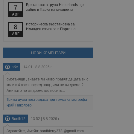
йният потребител може
Британската група Hinterlands ще
7
 уебсайт.
забие в Парка на младежта
АВГ
Историческа възстановка за
8
Описание
Илинден оживява в Парка на...
АВГ
ребителски
елското поведение и
раници на сайта. Тя
яване на сайта. Тя
не на прегледи на
формация, която е
взаимодействат с
НОВИ КОМЕНТАРИ
нкционалност в целия
прекарано на
редпочитанията на
 сайтове; тя може
абе
14:01 | 8.8.2026 г.
остта на социалните
тора на сайта.
използва новата или
елски взаимодействия
смотаняци , знаете ли какво правят децата ви с
нето и потребителския
коли в 4 часа посред нощ , или не ви дреме ?
Ами като не ви дреме ще носите...
рез събиране на данни
 помага за
Трима души пострадаха при тежка катастрофа
отребителите се
край Николово
тапите на тестване.
тистически данни,
Bonth12
13:52 | 8.8.2026 г.
 броя на посещенията,
 са били заредени.
елския опит.
Здравейте, Имейл: bonthierry373 @gmail.com