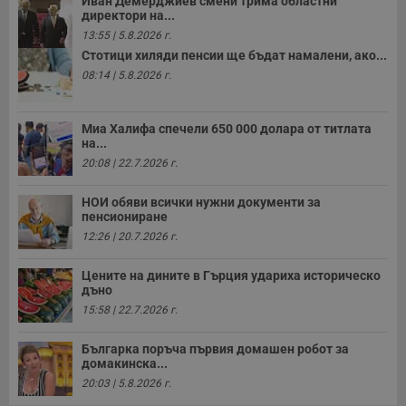
Иван Демерджиев смени трима областни
б
директори на...
п
с
13:55 | 5.8.2026 г.
о
с
Стотици хиляди пенсии ще бъдат намалени, ако...
а
08:14 | 5.8.2026 г.
р
у
з
з
Миа Халифа спечели 650 000 долара от титлата
п
на...
ASP.NET_SessionId
Сесия
Т
Microsoft
20:08 | 22.7.2026 г.
с
Corporation
D
www.dunavmost.com
п
НОИ обяви всички нужни документи за
и
пенсиониране
т
к
12:26 | 20.7.2026 г.
п
и
у
Цените на дините в Гърция удариха историческо
р
дъно
к
п
15:58 | 22.7.2026 г.
д
д
п
Българка поръча първия домашен робот за
у
домакинска...
20:03 | 5.8.2026 г.