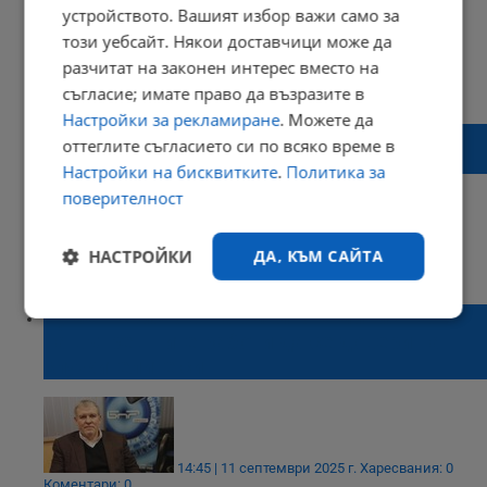
устройството. Вашият избор важи само за
този уебсайт. Някои доставчици може да
разчитат на законен интерес вместо на
13:22 | 28 септември 2025 г.
Харесвания: 1
съгласие; имате право да възразите в
Коментари: 0
Настройки за рекламиране
. Можете да
Румен Христов обвини президента за
оттеглите съгласието си по всяко време в
напрежението с Борисов
Настройки на бисквитките
.
Политика за
поверителност
НАСТРОЙКИ
ДА, КЪМ САЙТА
19:47 | 27 септември 2025 г.
Харесвания: 0
Коментари: 1
Румен Христов: Нормално е министърът
Строго
Ефективност
необходимо
на вътрешните работи да се довери на
служителите си
Таргетиране
Функционалност
14:45 | 11 септември 2025 г.
Харесвания: 0
Коментари: 0