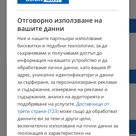
15:23 | 29 септември 2025 г.
Харесвания: 0
Коментари: 0
Отговорно използване на
Румен Христов: Следващият президент
вашите данни
ще е от ГЕРБ - СДС
Ние и нашите партньори използваме
бисквитки и подобни технологии, за да
съхраняваме и получаваме достъп до
14:18 | 29 септември 2025 г.
Харесвания: 2
информация на вашето устройство и да
Коментари: 3
обработваме лични данни, като вашия IP
Офисът на евродепутата Илия Лазаров в
адрес, уникални идентификатори и данни
Русе ще обслужва цяла Северна България
за сърфиране, за персонализирани реклами
и съдържание, измерване на реклами и
съдържание, анализ на аудиторията и
подобряване на услугите.
Доставчици от
14:04 | 29 септември 2025 г.
Харесвания: 2
трети страни (723)
може също да обработват
Коментари: 0
данните ви за тези и други цели,
Откриват офис на евродепутата Илия
включително използване на точни данни за
Лазаров в Русе
геолокация и характеристики на