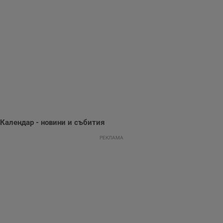
събиране на
информация за
потребителското
поведение и
предпочитания.
Тази информация
се използва, за да
се оптимизира
представянето на
уебсайта и да
направят
рекламните
съобщения по-
важни за
потребителя.
Календар - новини и събития
РЕКЛАМА