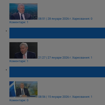
08:51 | 28 януари 2026 г.
Харесвания: 0
Коментари: 1
ГЕРБ - СДС се готвят за победа на фона на
политическа криза
21:27 | 27 януари 2026 г.
Харесвания: 1
Коментари: 1
Румен Христов: Правителството падна
заради високомерие, а не заради грешки
08:56 | 15 януари 2026 г.
Харесвания: 1
Коментари: 0