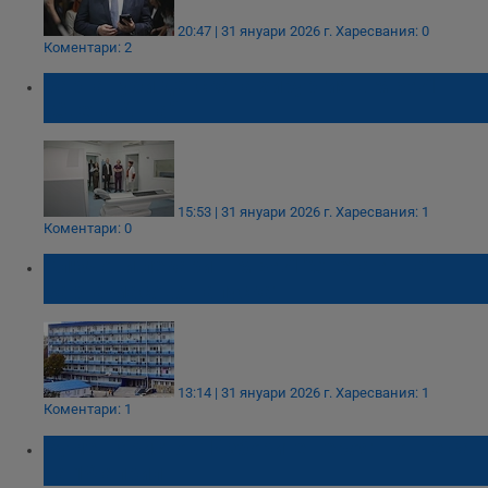
20:47 | 31 януари 2026 г.
Харесвания: 0
Коментари: 2
Варна губи детската хирургия в МБАЛ
„Света Анна“
15:53 | 31 януари 2026 г.
Харесвания: 1
Коментари: 0
Ключови лекари в МБАЛ "Света Анна" -
Варна масово напускат
13:14 | 31 януари 2026 г.
Харесвания: 1
Коментари: 1
Румен Христов: Изборите вероятно ще са
на 19 април