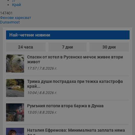
⟩⟩
п
и
Край
п
A
147401
т
Фенове харесват
е
Dunavmost
д
н
п
Най-четени новини
с
у
и
24 часа
7 дни
30 дни
ф
н
Спасен от хотел в Русенско мечок живее втори
м
живот
Т
и
17:57 | 7.8.2026 г.
п
у
з
Трима души пострадаха при тежка катастрофа
б
край...
10:04 | 8.8.2026 г.
VISITOR_PRIVACY_METADATA
5 месеца
Т
YouTube
4
с
.youtube.com
седмици
с
Румъния потопи втора баржа в Дунав
с
п
13:05 | 8.8.2026 г.
и
п
т
в
Наталия Ефремова: Минималната заплата няма
с
да е...