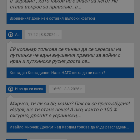
е "взривил", като никой не е знаел за него? Не
става въпрос за правопис , а...
Взривеният дрон не е оставил дълбоки кратери
Аз
17:22 | 8.8.2026 г.
Ей копанар толкова се пънеш да се харесаш на
путкинка че едни внушения правиш за войни с
иран и путкинска русия доста се...
Костадин Костадинов: Нали НАТО щяха да ни пазят?
И аз да си кажа
16:50 | 8.8.2026 г.
Мирчев, ти ли си бе, мама? Пак си се превъзбудил!
Недей, ще ти стане нещо! А ако, както е 100 %
сигурно, дронът е усраински,...
Ивайло Мирчев: Дронът над Кардам трябва да бъде разследван...