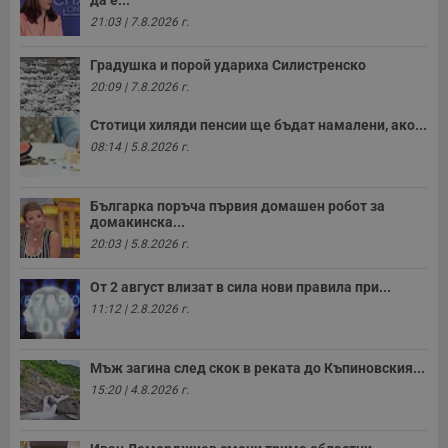
з
с
21:03 | 7.8.2026 г.
п
о
р
Градушка и порой удариха Силистренско
п
н
20:09 | 7.8.2026 г.
п
к
Стотици хиляди пенсии ще бъдат намалени, ако...
ч
п
08:14 | 5.8.2026 г.
с
б
__cf_bm
29
Т
Cloudflare Inc.
Българка поръча първия домашен робот за
минути
с
.twitter.com
домакинска...
59
р
секунди
м
20:03 | 5.8.2026 г.
б
о
у
От 2 август влизат в сила нови правила при...
п
11:12 | 2.8.2026 г.
о
и
т
Мъж загина след скок в реката до Къпиновския...
receive-cookie-deprecation
.hit.gemius.pl
1 година
Т
с
15:20 | 4.8.2026 г.
с
н
н
п