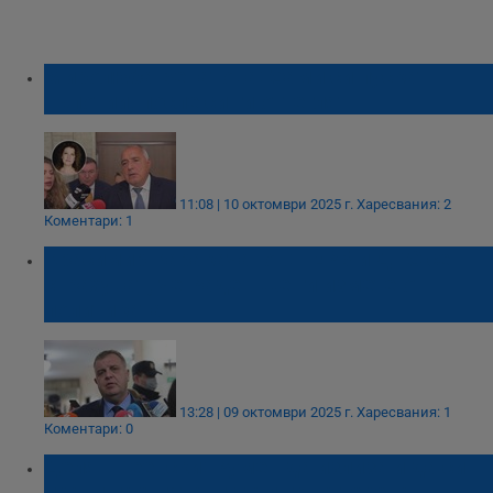
Миролюба Бенатова: Сами си пускат
тъпотии, после си ги оттеглят
11:08 | 10 октомври 2025 г.
Харесвания: 2
Коментари: 1
Красимир Каракачанов: ГЕРБ и ДПС се
страхуват, че Радев ще ги измете от
политиката
13:28 | 09 октомври 2025 г.
Харесвания: 1
Коментари: 0
Делян Пеевски: Румен да излиза и да си
прави партията, искам го на терена