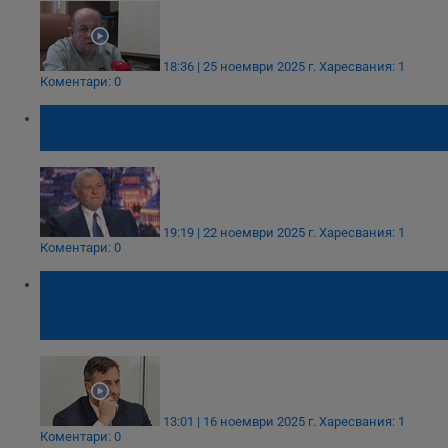
18:36 | 25 ноември 2025 г.
Харесвания: 1
Коментари: 0
Румен Христов: 558 000 чиновници са
твърде много за България
19:19 | 22 ноември 2025 г.
Харесвания: 1
Коментари: 0
Румен Спецов е бил предложен за новия
си пост с доклад на министъра на
икономиката
13:01 | 16 ноември 2025 г.
Харесвания: 1
Коментари: 0