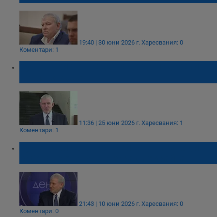
19:40 | 30 юни 2026 г.
Харесвания: 0
Коментари: 1
Румен Христов: СДС няма да подкрепи
новия бюджет
11:36 | 25 юни 2026 г.
Харесвания: 1
Коментари: 1
Румен Христов: Оръжейните ни заводи
работят денонощно заради Украйна
21:43 | 10 юни 2026 г.
Харесвания: 0
Коментари: 0