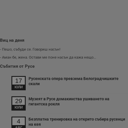
Виц на деня
- Пешо, събуди се. Говориш насън!
- Аман бе, жена. Остави ме поне насън да кажа нещо...
Събития от Русе
Русенската опера превзема Белоградчишките
17
скали
ЮЛИ
Музеят в Русе домакинства ушиването на
29
гигантска рокля
ЮЛИ
Безплатна тренировка на открито събира русенци
4
на кея
АВГ