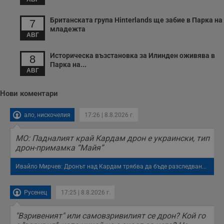
Британската група Hinterlands ще забие в Парка на
7
младежта
АВГ
Историческа възстановка за Илинден оживява в
8
Парка на...
АВГ
Нови коментари
ало, нискочелия
17:26 | 8.8.2026 г.
МО: Падналият край Кардам дрон е украински, тип
дрон-примамка “Майя”
Ивайло Мирчев: Дронът над Кардам трябва да бъде разследван...
Русенец
17:25 | 8.8.2026 г.
"Взривеният" или самовзривилият се дрон? Кой го