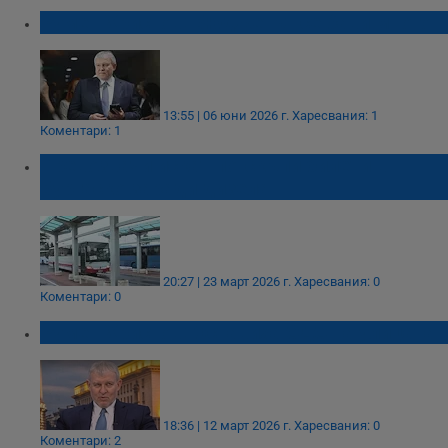
Румен Христов: Бюджетът се бави много
13:55 | 06 юни 2026 г.
Харесвания: 1
Коментари: 1
Превозвачи искат по-скъпи билети в
Бургаско заради дизела
20:27 | 23 март 2026 г.
Харесвания: 0
Коментари: 0
Румен Христов: Оставиха СДС на улицата
18:36 | 12 март 2026 г.
Харесвания: 0
Коментари: 2