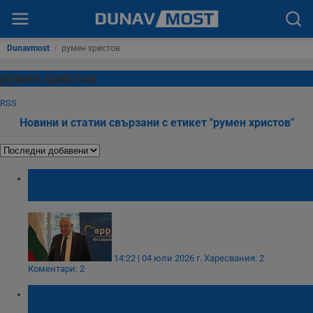
Dunavmost
/
румен христов
румен христов
RSS
Новини и статии свързани с етикет "румен христов"
Илия Лазаров е новият председател на
СДС
14:22 | 04 юли 2026 г.
Харесвания: 2
Коментари: 2
Румен Христов напуска председателското
място в СДС