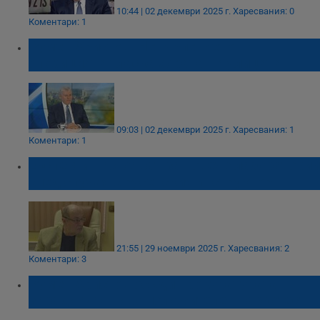
10:44 | 02 декември 2025 г.
Харесвания: 0
Коментари: 1
Румен Христов: Нетърпението на
опозицията тласка хората на улицата
09:03 | 02 декември 2025 г.
Харесвания: 1
Коментари: 1
Експерти настояват за повече лаборатории
след случая с русенския инструктор
21:55 | 29 ноември 2025 г.
Харесвания: 2
Коментари: 3
Румен Христов осъди прокуратурата
заради фалшиво положителен наркотест