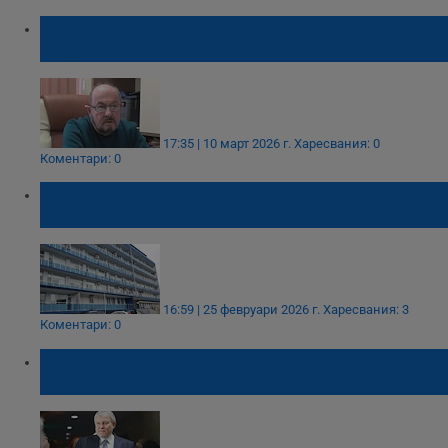
Нови правила затягат контрола над
шофьорските курсове
17:35 | 10 март 2026 г.
Харесвания: 0
Коментари: 0
Лекарите затварят детската хирургия във
Варна след нечовешки извънреден труд
16:59 | 25 февруари 2026 г.
Харесвания: 3
Коментари: 0
ГЕРБ-СДС не вижда заплаха в лицето на
Румен Радев