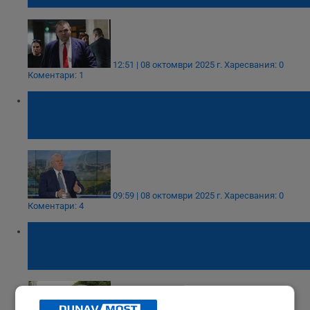
12:51 | 08 октомври 2025 г.
Харесвания: 0
Коментари: 1
Румен Христов: Президентът да не
участва в политика до две години след
мандата
09:59 | 08 октомври 2025 г.
Харесвания: 0
Коментари: 4
Румен Христов: България се нуждае от
проевропейски президент след
управлението на Радев