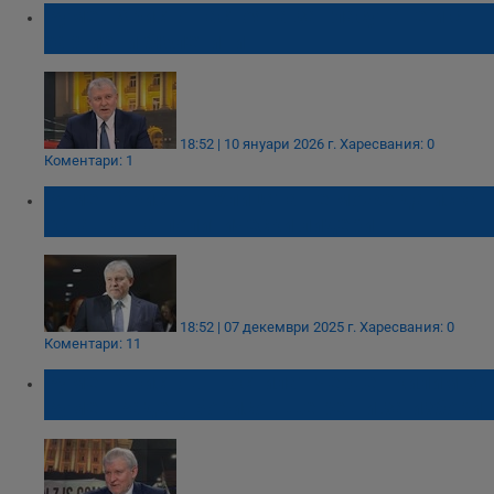
Румен Христо настоява за гласуване и с
хартиени бюлетини
18:52 | 10 януари 2026 г.
Харесвания: 0
Коментари: 1
Румен Христов: Улицата не може да иска
оставка на политически лидери
18:52 | 07 декември 2025 г.
Харесвания: 0
Коментари: 11
Румен Христов: Постилат червен килим за
Румен Радев, Борисов ще реши за избори