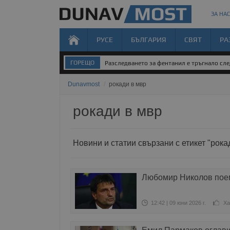
ЗА НАС
РУСЕ
БЪЛГАРИЯ
СВЯТ
РА
ГОРЕЩО
Разследването за фентанил е тръгнало след
Dunavmost
/
рокади в мвр
рокади в мвр
Новини и статии свързани с етикет "рока
Любомир Николов поем
12:42 | 09 юни 2026 г.
Ха