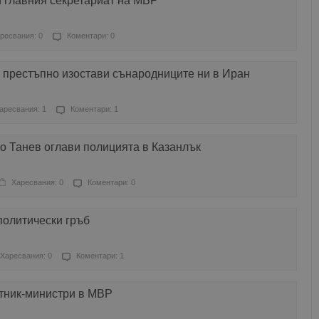
 главния секретариат на МВР
ресвания: 0
Коментари: 0
 престъпно изостави сънародниците ни в Иран
аресвания: 1
Коментари: 1
о Танев оглави полицията в Казанлък
Харесвания: 0
Коментари: 0
политически гръб
Харесвания: 0
Коментари: 1
тник-министри в МВР