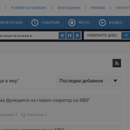
УСЛОВИЯ ЗА ПОЛЗВАНЕ
ЛИЧНИ ДАННИ
РЕКЛАМА
КОНТАКТ
ЗВЛЕЧЕНИЯ
СЪБИТИЯ
ФОТО
ВИДЕО
НОВИНИТЕ ДНЕС
47
 смъртта на мъж в...
ди в мвр"
а функцията на главен секретар на МВР
ресвания: 0
Коментари: 0