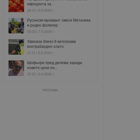
евроцента за...
18:12 | 6.8.2026 г.
Русенски музикант смеси Металика
и роден фолклор
09:32 | 7.8.2026 г.
Хванаха близо 6 килограма
контрабандно злато
17:11 | 6.8.2026 г.
Шофьори пред дилема заради
новите цени по...
20:25 | 6.8.2026 г.
РЕКЛАМА