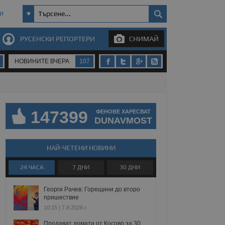
И
РУСЕНСКИ РЕПОРТЕРИ
СНИМАЙ
НОВИНИТЕ ВЧЕРА
107
147399
ФЕНОВЕ ХАРЕСВАТ
DUNAVMOST
НАЙ-ЧЕТЕНИ НОВИНИ
24 ЧАСА
7 ДНИ
30 ДНИ
Георги Рачев: Горещини до второ
пришествие
10:15 | 7.8.2026 г.
Продават домати от Косово за 30