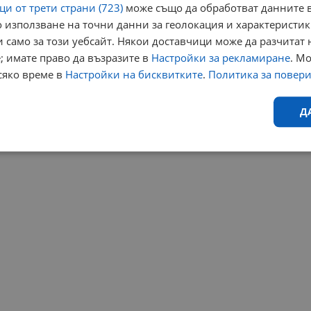
и от трети страни (723)
може също да обработват данните в
 използване на точни данни за геолокация и характеристик
 само за този уебсайт. Някои доставчици може да разчитат 
; имате право да възразите в
Настройки за рекламиране
. М
сяко време в
Настройки на бисквитките
.
Политика за повер
Д
Ефективност
Таргетиране
Функционалност
Н
еобходимо
Ефективност
Таргетиране
Функционалност
Неклас
исквитки позволяват основната функционалност на уебсайта, като потребителско
не може да се използва правилно без строго необходими бисквитки.