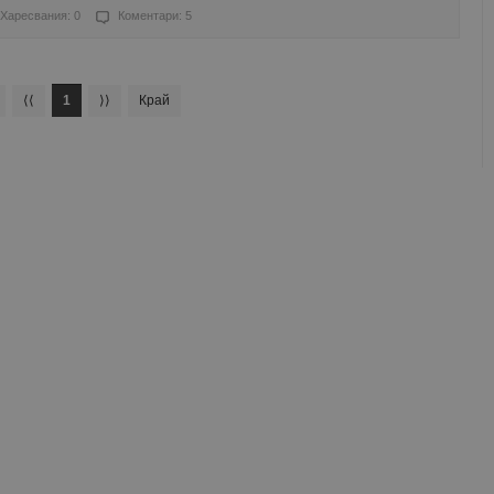
Харесвания: 0
Коментари: 5
⟨⟨
1
⟩⟩
Край