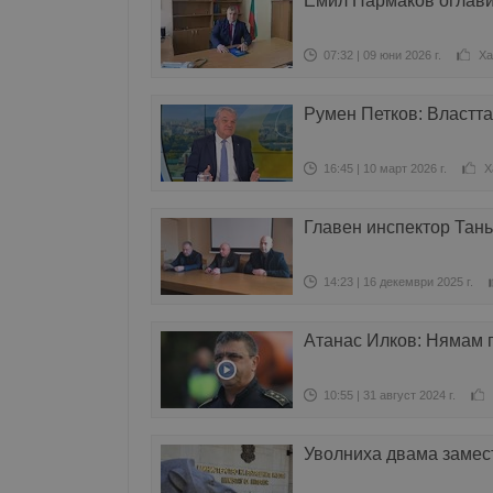
Емил Пармаков оглави
07:32 | 09 юни 2026 г.
Ха
Румен Петков: Властта
16:45 | 10 март 2026 г.
Х
Главен инспектор Тань
14:23 | 16 декември 2025 г.
Атанас Илков: Нямам 
10:55 | 31 август 2024 г.
Уволниха двама замес