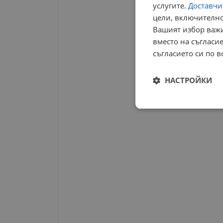
услугите.
Доставчиц
цели, включително
Вашият избор важи
вместо на съгласие
съгласието си по в
НАСТРОЙКИ
Строго
необходимо
Строго н
Строго необходимите б
на акаунта. Уебсайтът 