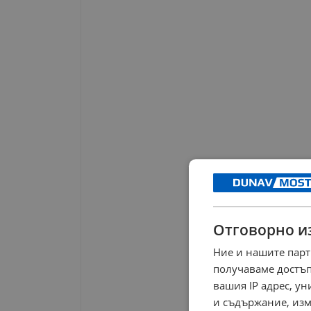
Отговорно и
Ние и нашите парт
получаваме достъп
вашия IP адрес, у
и съдържание, изм