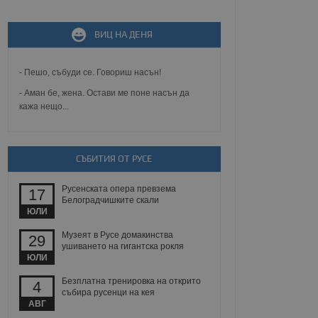
ВИЦ НА ДЕНЯ
не, зададена от уеб
 ASP.NET MVC
спре неразрешеното
т, известно като
- Пешо, събуди се. Говориш насън!
тове. Той не съдържа
щожава при затваряне
- Аман бе, жена. Остави ме поне насън да
кажа нещо...
ение на съгласието на
ст за тяхното
а данни за съгласието
ични политики и
СЪБИТИЯ ОТ РУСЕ
антира, че техните
 сесии.
Русенската опера превзема
17
аничаване между хората
Белоградчишките скали
а, за да се правят
ЮЛИ
хния уебсайт.
Музеят в Русе домакинства
29
сигнализира на
ушиването на гигантска рокля
 на бисквитките,
ЮЛИ
а съответствие и
ндарти и
Безплатна тренировка на открито
4
събира русенци на кея
ck и предоставя
АВГ
требител използва