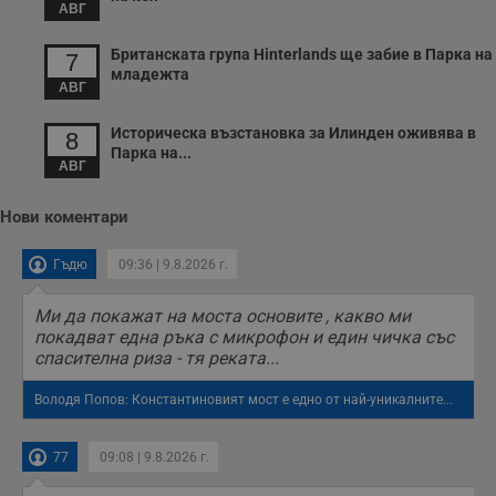
п
АВГ
о
р
п
Британската група Hinterlands ще забие в Парка на
7
н
младежта
п
АВГ
к
ч
п
Историческа възстановка за Илинден оживява в
8
с
Парка на...
б
АВГ
__cf_bm
29
Т
Cloudflare Inc.
минути
с
.twitter.com
Нови коментари
59
р
секунди
м
б
Гъдю
09:36 | 9.8.2026 г.
о
у
п
Ми да покажат на моста основите , какво ми
о
и
покадват една ръка с микрофон и един чичка със
т
спасителна риза - тя реката...
receive-cookie-deprecation
.hit.gemius.pl
1 година
Т
с
Володя Попов: Константиновият мост е едно от най-уникалните...
с
н
н
п
77
09:08 | 9.8.2026 г.
б
п