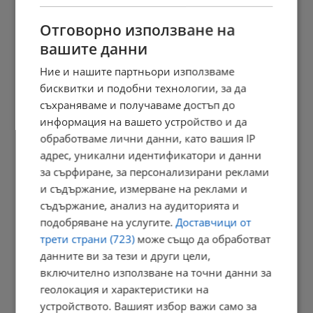
09:47 | 9.8.2026 г.
Отговорно използване на
вашите данни
Ние и нашите партньори използваме
Състоянието на Джо Байдън се е влошило
бисквитки и подобни технологии, за да
09:35 | 9.8.2026 г.
съхраняваме и получаваме достъп до
информация на вашето устройство и да
обработваме лични данни, като вашия IP
адрес, уникални идентификатори и данни
Тодор Тагарев: Има още една версия за взривилия се дрон
за сърфиране, за персонализирани реклами
09:28 | 9.8.2026 г.
и съдържание, измерване на реклами и
съдържание, анализ на аудиторията и
подобряване на услугите.
Доставчици от
трети страни (723)
може също да обработват
Нивото на Дунав при Русе регистрира застой
данните ви за тези и други цели,
09:20 | 9.8.2026 г.
включително използване на точни данни за
геолокация и характеристики на
устройството. Вашият избор важи само за