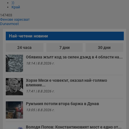
⟩⟩
Край
147403
Фенове харесват
Dunavmost
Най-четени новини
24 часа
7 дни
30 дни
Обявиха жълт код за силен дъжд в 4 области на...
18:14 | 8.8.2026 г.
Хорхе Меси е човекът, оказал най-голямо
влияние...
17:41 | 8.8.2026 г.
Румъния потопи втора баржа в Дунав
13:05 | 8.8.2026 г.
Володя Попов: Константиновият мост е едно от...