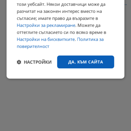
този уебсайт. Някои доставчици може да
Емануел Луканов: Има в нашия отбор някакъв лимит, който не...
разчитат на законен интерес вместо на
09:12 | 9.8.2026 г.
съгласие; имате право да възразите в
РЕКЛАМА
Настройки за рекламиране
. Можете да
оттеглите съгласието си по всяко време в
Настройки на бисквитките
.
Политика за
поверителност
НАСТРОЙКИ
ДА, КЪМ САЙТА
Строго
Ефективност
необходимо
Таргетиране
Функционалност
Некласифицирани