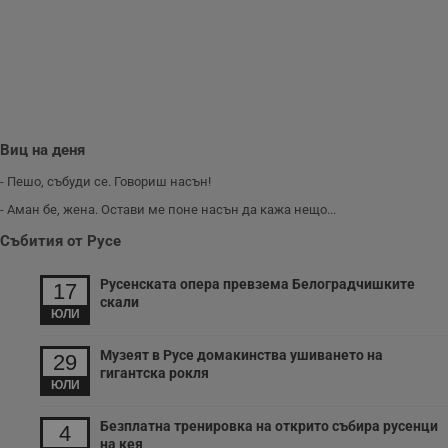
п
A
т
е
д
н
п
с
у
и
ф
Виц на деня
н
м
- Пешо, събуди се. Говориш насън!
Т
и
- Аман бе, жена. Остави ме поне насън да кажа нещо...
п
у
Събития от Русе
з
б
Русенската опера превзема Белоградчишките
VISITOR_PRIVACY_METADATA
5 месеца
Т
17
YouTube
4
с
.youtube.com
скали
седмици
с
ЮЛИ
с
п
Музеят в Русе домакинства ушиването на
и
29
п
гигантска рокля
т
ЮЛИ
в
с
Безплатна тренировка на открито събира русенци
з
4
с
на кея