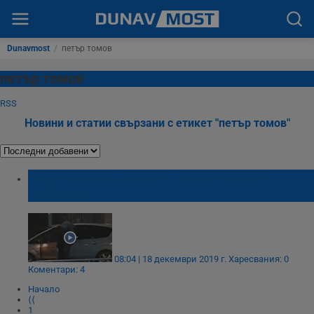
Dunavmost
/
петър томов
петър томов
RSS
Новини и статии свързани с етикет "петър томов"
Мъж отваря вратата на кола и рита
шофьора
08:04 | 18 декември 2019 г.
Харесвания: 0
Коментари: 4
Начало
⟨⟨
1