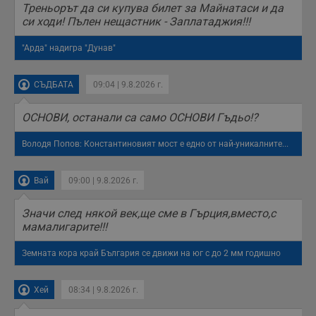
с
Треньорът да си купува билет за Майнатаси и да
о
си ходи! Пълен нещастник - Заплатаджия!!!
с
а
р
"Арда" надигра "Дунав"
у
з
з
п
СЪДБАТА
09:04 | 9.8.2026 г.
ASP.NET_SessionId
Сесия
Т
Microsoft
с
Corporation
ОСНОВИ, останали са само ОСНОВИ Гъдьо!?
D
www.dunavmost.com
п
и
Володя Попов: Константиновият мост е едно от най-уникалните...
т
к
п
Вай
09:00 | 9.8.2026 г.
и
у
р
Значи след някой век,ще сме в Гърция,вместо,с
к
п
мамалигарите!!!
д
д
п
Земната кора край България се движи на юг с до 2 мм годишно
у
Хей
08:34 | 9.8.2026 г.