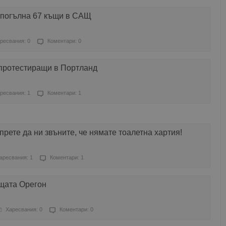
 погълна 67 къщи в САЩ
ресвания: 0
Коментари: 0
 протестиращи в Портланд
ресвания: 1
Коментари: 1
рете да ни звъните, че нямате тоалетна хартия!
аресвания: 1
Коментари: 1
 щата Орегон
Харесвания: 0
Коментари: 0