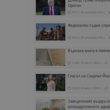
Доналд Тръмп изпрати
Орегон
08:37 | 06 октомври 2025 г.
Федерален съдия спря
08:01 | 05 октомври 2025 г.
Върнаха книга в библи
13:05 | 16 август 2025 г.
Гласът на Скарлет Йо
18:09 | 04 август 2025 г.
Замърсеният въздух от
репродуктивното здра