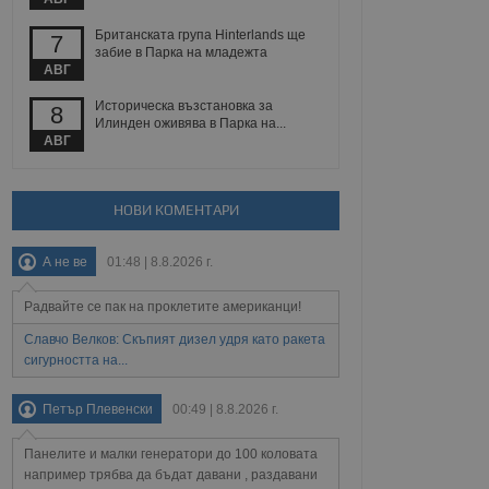
йният потребител може
 уебсайт.
Британската група Hinterlands ще
7
забие в Парка на младежта
АВГ
Описание
Историческа възстановка за
8
Илинден оживява в Парка на...
АВГ
ребителски
елското поведение и
раници на сайта. Тя
яване на сайта. Тя
не на прегледи на
формация, която е
взаимодействат с
нкционалност в целия
прекарано на
НОВИ КОМЕНТАРИ
редпочитанията на
 сайтове; тя може
остта на социалните
тора на сайта.
използва новата или
А не ве
01:48 | 8.8.2026 г.
елски взаимодействия
нето и потребителския
Радвайте се пак на проклетите американци!
Славчо Велков: Скъпият дизел удря като ракета
рез събиране на данни
 помага за
сигурността на...
отребителите се
тапите на тестване.
Петър Плевенски
00:49 | 8.8.2026 г.
тистически данни,
 броя на посещенията,
 са били заредени.
Панелите и малки генератори до 100 коловата
елския опит.
например трябва да бъдат давани , раздавани