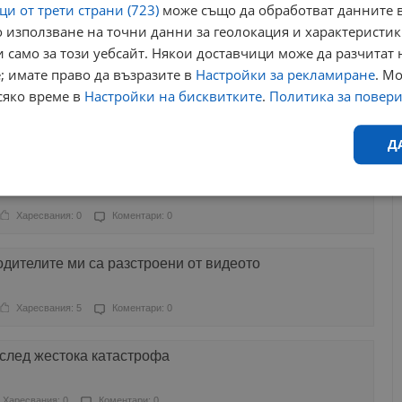
и от трети страни (723)
може също да обработват данните в
 използване на точни данни за геолокация и характеристик
Харесвания: 0
Коментари: 0
 само за този уебсайт. Някои доставчици може да разчитат 
; имате право да възразите в
Настройки за рекламиране
. М
изчезна само за няколко минути
сяко време в
Настройки на бисквитките
.
Политика за повер
ресвания: 1
Коментари: 0
Д
а в САЩ
Ефективност
Таргетиране
Функционалност
Н
Харесвания: 0
Коментари: 0
одителите ми са разстроени от видеото
Харесвания: 5
Коментари: 0
еобходимо
Ефективност
Таргетиране
Функционалност
Неклас
 след жестока катастрофа
исквитки позволяват основната функционалност на уебсайта, като потребителско
не може да се използва правилно без строго необходими бисквитки.
Харесвания: 0
Коментари: 0