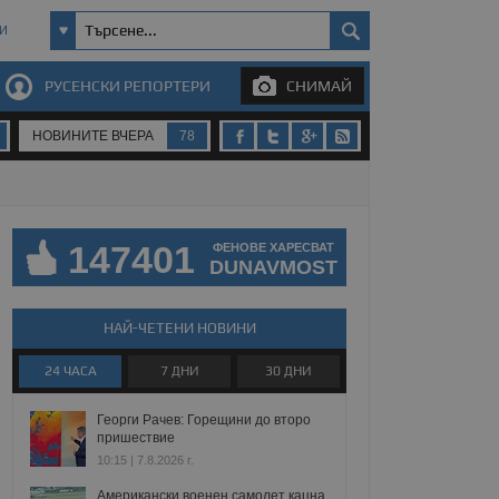
И
РУСЕНСКИ РЕПОРТЕРИ
СНИМАЙ
НОВИНИТЕ ВЧЕРА
78
147401
ФЕНОВЕ ХАРЕСВАТ
DUNAVMOST
НАЙ-ЧЕТЕНИ НОВИНИ
24 ЧАСА
7 ДНИ
30 ДНИ
Георги Рачев: Горещини до второ
пришествие
10:15 | 7.8.2026 г.
Американски военен самолет кацна