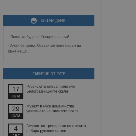
не, зададена от уеб
ВИЦ НА ДЕНЯ
 ASP.NET MVC
спре неразрешеното
т, известно като
тове. Той не съдържа
- Пешо, събуди се. Говориш насън!
щожава при затваряне
- Аман бе, жена. Остави ме поне насън да
кажа нещо...
ение на съгласието на
ст за тяхното
а данни за съгласието
ични политики и
антира, че техните
 сесии.
СЪБИТИЯ ОТ РУСЕ
аничаване между хората
а, за да се правят
Русенската опера превзема
17
хния уебсайт.
Белоградчишките скали
ЮЛИ
сигнализира на
Музеят в Русе домакинства
29
 на бисквитките,
ушиването на гигантска рокля
а съответствие и
ЮЛИ
ндарти и
Безплатна тренировка на открито
4
ck и предоставя
събира русенци на кея
требител използва
АВГ