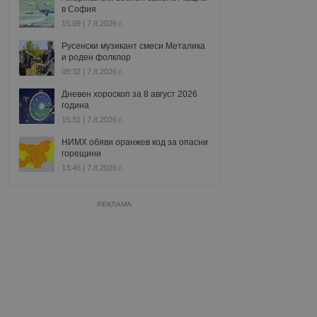
в София
15:09 | 7.8.2026 г.
Русенски музикант смеси Металика
и роден фолклор
09:32 | 7.8.2026 г.
Дневен хороскоп за 8 август 2026
година
15:31 | 7.8.2026 г.
НИМХ обяви оранжев код за опасни
горещини
13:46 | 7.8.2026 г.
РЕКЛАМА