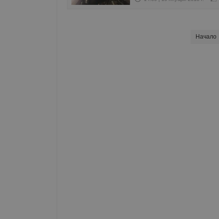
Име
__RequestVerificationT
Начало
VISITOR_PRIVACY_MET
__cf_bm
receive-cookie-depreca
ASP.NET_SessionId