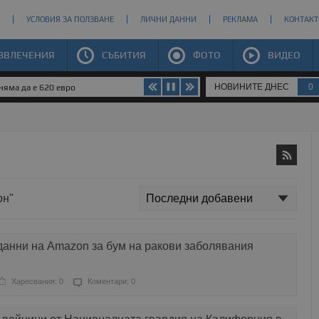
УСЛОВИЯ ЗА ПОЛЗВАНЕ
ЛИЧНИ ДАННИ
РЕКЛАМА
КОНТАКТ
ЗВЛЕЧЕНИЯ
СЪБИТИЯ
ФОТО
ВИДЕО
НОВИНИТЕ ДНЕС
0
яма да е 620 евро
он"
данни на Amazon за бум на ракови заболявания
Харесвания: 0
Коментари: 0