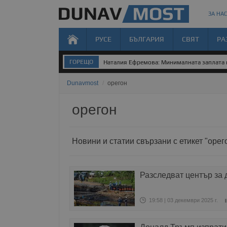
ЗА НАС
РУСЕ
БЪЛГАРИЯ
СВЯТ
РА
ГОРЕЩО
Наталия Ефремова: Минималната заплата н
Dunavmost
/
орегон
орегон
Новини и статии свързани с етикет "орег
Разследват център за 
19:58 | 03 декември 2025 г.