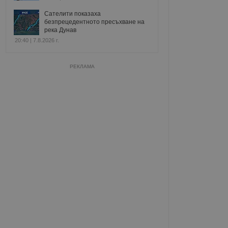
Сателити показаха
безпрецедентното пресъхване на
река Дунав
20:40 | 7.8.2026 г.
РЕКЛАМА