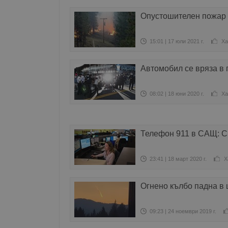
Опустошителен пожар
15:01 | 17 юли 2021 г.
Ха
Автомобил се вряза в
08:02 | 18 юни 2020 г.
Ха
Телефон 911 в САЩ: Сп
23:41 | 18 март 2020 г.
Х
Огнено кълбо падна в
09:23 | 24 ноември 2019 г.