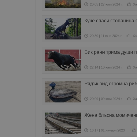
20:05 | 27 юли 2024 г.
Ха
Куче спаси стопанина 
20:30 | 11 юни 2024 г.
Ха
Бик рани трима души п
22:14 | 10 юни 2024 г.
Ха
Рядък вид огромна риб
20:09 | 09 юни 2024 г.
Ха
Жена блъсна момиченц
16:17 | 01 януари 2023 г.