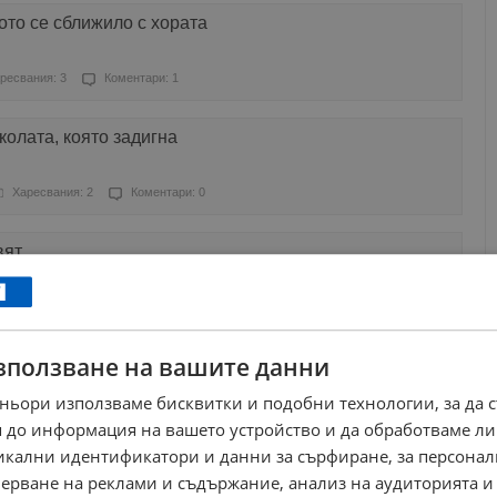
ото се сближило с хората
ресвания: 3
Коментари: 1
колата, която задигна
Харесвания: 2
Коментари: 0
вят
ресвания: 0
Коментари: 0
зползване на вашите данни
 - убиец
ньори използваме бисквитки и подобни технологии, за да 
Харесвания: 0
Коментари: 1
 до информация на вашето устройство и да обработваме ли
никални идентификатори и данни за сърфиране, за персона
ак след ужасна катастрофа
ерване на реклами и съдържание, анализ на аудиторията и