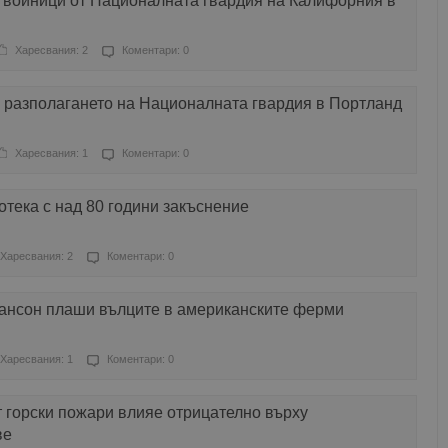
 войници от Националната гвардия на Калифорния в
Харесвания: 2
Коментари: 0
 разполагането на Националната гвардия в Портланд
Харесвания: 1
Коментари: 0
отека с над 80 години закъснение
Харесвания: 2
Коментари: 0
хансон плаши вълците в американските ферми
Харесвания: 1
Коментари: 0
 горски пожари влияе отрицателно върху
ве