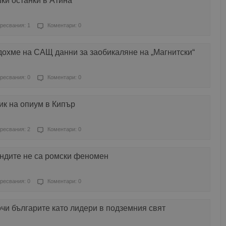
ки останки в Атина
ресвания: 1
Коментари: 0
охме на САЩ данни за заобикаляне на „Магнитски“
ресвания: 0
Коментари: 0
ик на опиум в Кипър
ресвания: 2
Коментари: 0
ндите не са ромски феномен
ресвания: 0
Коментари: 0
чи българите като лидери в подземния свят