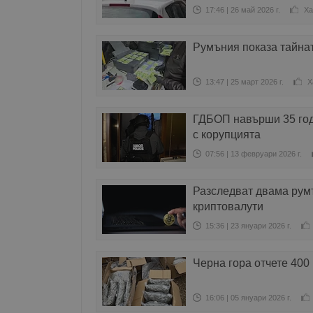
17:46 | 26 май 2026 г.
Ха
Румъния показа тайнат
13:47 | 25 март 2026 г.
Х
ГДБОП навърши 35 год
с корупцията
07:56 | 13 февруари 2026 г.
Разследват двама румъ
криптовалути
15:36 | 23 януари 2026 г.
Черна гора отчете 400
16:06 | 05 януари 2026 г.