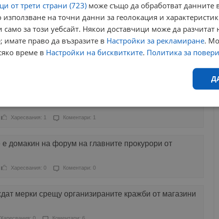
и от трети страни (723)
може също да обработват данните в
 използване на точни данни за геолокация и характеристик
Харесвания: 0
Коментари: 0
 само за този уебсайт. Някои доставчици може да разчитат 
; имате право да възразите в
Настройки за рекламиране
. М
акция на ГДБОП в митницата в Русе
сяко време в
Настройки на бисквитките
.
Политика за повер
Харесвания: 8
Коментари: 0
Д
а за разпространение на наркотици в Русе
Ефективност
Таргетиране
Функционалност
Н
Харесвания: 1
Коментари: 1
е домакин на форум на главните прокурори от
Харесвания: 0
Коментари: 0
еобходимо
Ефективност
Таргетиране
Функционалност
Неклас
дат мерки срещу организираните кражби от магазини
исквитки позволяват основната функционалност на уебсайта, като потребителско
не може да се използва правилно без строго необходими бисквитки.
Харесвания: 0
Коментари: 6