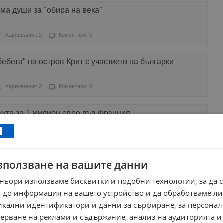
ма души за "обира на века"
Харесвания: 2
Коментари: 0
ебета" на остров Крит с участието на българки
Харесвания: 2
Коментари: 0
ута за 1 милион евро във Франция
Харесвания: 0
Коментари: 0
зползване на вашите данни
 операция на граничните пунктове с участие на
ньори използваме бисквитки и подобни технологии, за да 
Харесвания: 0
Коментари: 0
 до информация на вашето устройство и да обработваме ли
никални идентификатори и данни за сърфиране, за персона
 Лувърът е ограбен от дребни престъпници
ерване на реклами и съдържание, анализ на аудиторията и