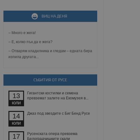
ВИЦ НА ДЕНЯ
не, зададена от уеб
 ASP.NET MVC
спре неразрешеното
т, известно като
– Много е жега!
тове. Той не съдържа
щожава при затваряне
– Е, колко пък да е жега?
– Отварям хладилника и гледам – едната бира
ение на съгласието на
изпила другата...
ст за тяхното
а данни за съгласието
ични политики и
антира, че техните
 сесии.
СЪБИТИЯ ОТ РУСЕ
аничаване между хората
а, за да се правят
Гигантски костилки и семена
хния уебсайт.
13
превземат залите на Екомузея в...
ЮЛИ
сигнализира на
 на бисквитките,
Джаз под звездите с Биг Бенд Русе
14
а съответствие и
ндарти и
ЮЛИ
ck и предоставя
Русенската опера превзема
17
требител използва
Белоградчишките скали