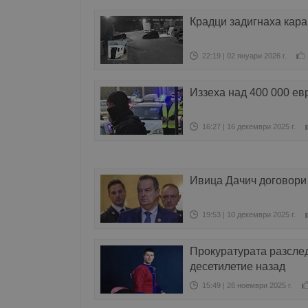
Крадци задигнаха кар
22:19 | 02 януари 2026 г.
Иззеха над 400 000 ев
16:27 | 16 декември 2025 г.
Ивица Дачич договори 
19:53 | 10 декември 2025 г.
Прокуратурата разслед
десетилетие назад
15:49 | 26 ноември 2025 г.