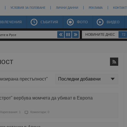
УСЛОВИЯ ЗА ПОЛЗВАНЕ
ЛИЧНИ ДАННИ
РЕКЛАМА
КОНТАКТ
ЗВЛЕЧЕНИЯ
СЪБИТИЯ
ФОТО
ВИДЕО
НОВИНИТЕ ДНЕС
72
ете в Русе
ност
анизирана престъпност"
трот" вербува момчета да убиват в Европа
Харесвания: 1
Коментари: 0