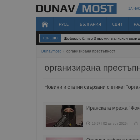
ЗА НАС
РУСЕ
БЪЛГАРИЯ
СВЯТ
РА
ГОРЕЩО
Шофьор с близо 2 промила алкохол вози д
Dunavmost
/
организирана престъпност
организирана престъп
Новини и статии свързани с етикет "орг
Иранската мрежа "Фокс
16:57 | 02 август 2026 г.