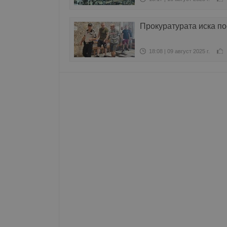
Име
Прокуратурата иска по
__RequestVerificationT
18:08 | 09 август 2025 г.
VISITOR_PRIVACY_MET
__cf_bm
receive-cookie-depreca
ASP.NET_SessionId