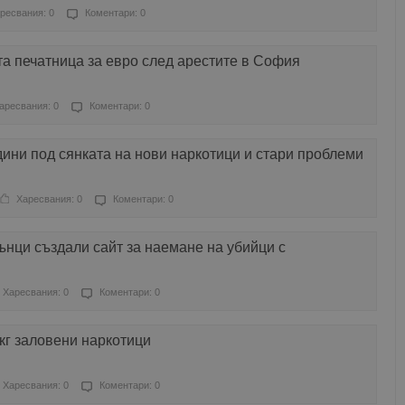
ресвания: 0
Коментари: 0
а печатница за евро след арестите в София
аресвания: 0
Коментари: 0
ини под сянката на нови наркотици и стари проблеми
Харесвания: 0
Коментари: 0
нци създали сайт за наемане на убийци с
Харесвания: 0
Коментари: 0
 кг заловени наркотици
Харесвания: 0
Коментари: 0