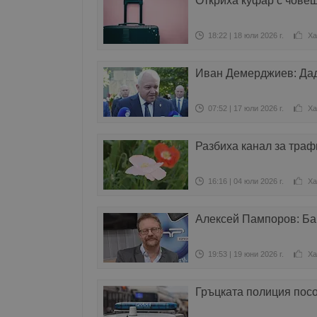
Откриха куфар с човеш
18:22 | 18 юли 2026 г.
Ха
Иван Демерджиев: Дад
07:52 | 17 юли 2026 г.
Ха
Разбиха канал за траф
16:16 | 04 юли 2026 г.
Ха
Алексей Пампоров: Ба
19:53 | 19 юни 2026 г.
Ха
Гръцката полиция посо