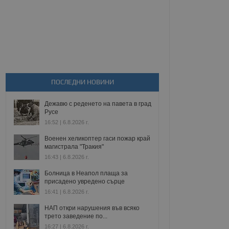
ПОСЛЕДНИ НОВИНИ
Дежавю с реденето на павета в град
Русе
16:52 | 6.8.2026 г.
Военен хеликоптер гаси пожар край
магистрала "Тракия"
16:43 | 6.8.2026 г.
Болница в Неапол плаща за
присадено увредено сърце
16:41 | 6.8.2026 г.
НАП откри нарушения във всяко
трето заведение по...
16:27 | 6.8.2026 г.