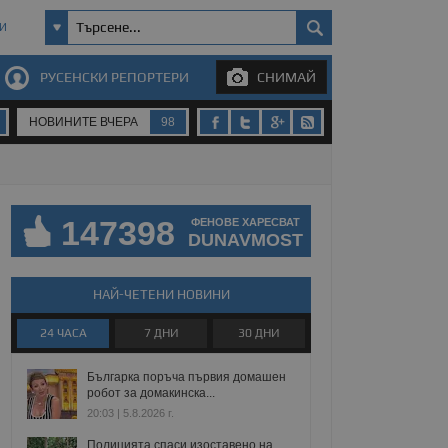
И
РУСЕНСКИ РЕПОРТЕРИ
СНИМАЙ
НОВИНИТЕ ВЧЕРА
98
147398
ФЕНОВЕ ХАРЕСВАТ
DUNAVMOST
НАЙ-ЧЕТЕНИ НОВИНИ
24 ЧАСА
7 ДНИ
30 ДНИ
Българка поръча първия домашен
робот за домакинска...
20:03 | 5.8.2026 г.
Полицията спаси изоставено на