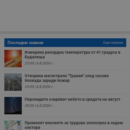
59
р
секунди
м
б
о
у
п
о
и
т
Последни новини
Още новини
receive-cookie-deprecation
.hit.gemius.pl
1 година
Т
с
с
Измериха рекордна температура от 41 градуса в
н
Будапеща
н
23:09 | 6.8.2026 г.
п
б
п
Отвориха магистрала "Тракия" след часове
с
блокада заради пожар
о
с
23:05 | 6.8.2026 г.
а
р
у
Персеидите озаряват небето в средата на август
з
з
23:03 | 6.8.2026 г.
п
ASP.NET_SessionId
Сесия
Т
Microsoft
с
Corporation
Променят вноските за трудова злополука в седем
D
www.dunavmost.com
сектора
п