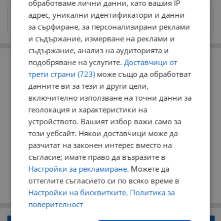
обработваме лични данни, като вашия IP
адрес, уникални идентификатори и данни
Изпращайте снимки и информация на
news@dunavmost.com
за сърфиране, за персонализирани реклами
и съдържание, измерване на реклами и
съдържание, анализ на аудиторията и
РЕКЛАМА
подобряване на услугите.
Доставчици от
трети страни (723)
може също да обработват
данните ви за тези и други цели,
включително използване на точни данни за
геолокация и характеристики на
устройството. Вашият избор важи само за
този уебсайт. Някои доставчици може да
разчитат на законен интерес вместо на
съгласие; имате право да възразите в
Настройки за рекламиране
. Можете да
оттеглите съгласието си по всяко време в
Настройки на бисквитките
.
Политика за
поверителност