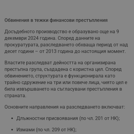
Обвинения в тежки финансови престъпления
Досъдебното производство е образувано още на 9
декември 2024 година. Според данните на
прокуратурата, разследването обхваща период от над
десет години – от 2013 година до настоящия момент.
Властите разследват дейността на организирана
престъпна група, създадена с користна цел. Според
обвинението, структурата е функционирала като
трайно сдружение на три или повече лица, чиято цел е
била извършването на съгласувани престъпления в
страната.
Основните направления на разследването включват:
Длъжностни присвоявания (по чл. 201 от НК);
Измами (по чл. 209 от НК);