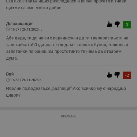
Некласифицирани
Еха ако с такъв ищях разследваха и разни прасета и тикви 
щяхме са сме много добре
Строго необходимите бисквитки позволяват основната
функционалност на уебсайта, като потребителско
влизане и управление на акаунта. Уебсайтът не може да
До вайкащия
3
се използва правилно без строго необходими
16:37 | 26.11.2025 г.
бисквитки.
Абе деде, ти да не си с паркинсон и да ти трепери пръста на 
Валиден
Име
Доставчик
/
Домейн
О
запетайката! Отдавна те гледам - колкото букви, толкова и 
до
запетайки плющиш. За простотиите ти няма да отварям 
__RequestVerificationToken
Сесия
Т
Microsoft
дума.
п
Corporation
ф
www.dunavmost.com
з
п
Вай
-2
и
п
16:33 | 26.11.2025 г.
A
т
Ивелин по,веднага,се,,разпищя".Ако всичко му е наред,що 
е
циври?
д
н
п
с
у
РЕКЛАМА
и
ф
н
м
Т