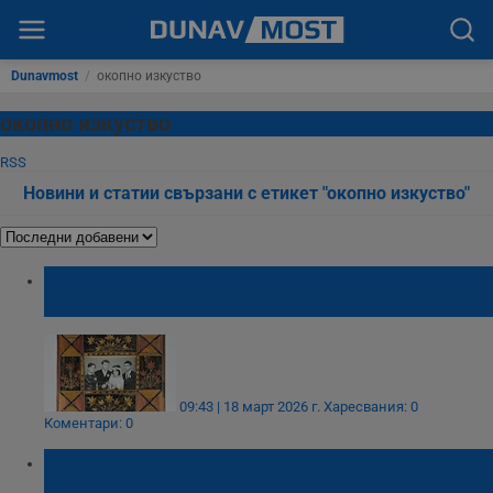
Dunavmost
/
окопно изкуство
окопно изкуство
RSS
Новини и статии свързани с етикет "окопно изкуство"
Русенският музей представя 30 предмета
от фронтовите окопи
09:43 | 18 март 2026 г.
Харесвания: 0
Коментари: 0
Русенско проучване за окопното изкуство
покори Италия