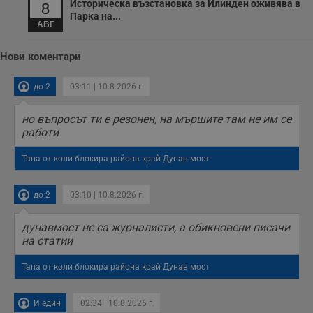
Историческа възстановка за Илинден оживява в
у
8
п
Парка на...
о
АВГ
и
т
Нови коментари
receive-cookie-deprecation
.hit.gemius.pl
1 година
Т
с
с
до 2
03:11 | 10.8.2026 г.
н
н
п
но въпросът ти е резонен, на мършите там не им се
б
работи
п
с
о
Тапа от коли блокира района край Дунав мост
с
а
р
у
до 2
03:10 | 10.8.2026 г.
з
з
п
дунавмост не са журналисти, а обикновени писачи
на статии
ASP.NET_SessionId
Сесия
Т
Microsoft
с
Corporation
D
www.dunavmost.com
Тапа от коли блокира района край Дунав мост
п
и
т
к
И един
02:34 | 10.8.2026 г.
п