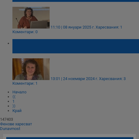
11:10 | 08 януари 2025 г.
Харесвания: 1
Коментари: 0
Русенски етнограф представя в Бостън
български артефакти от войните
13:01 | 24 ноември 2024 г.
Харесвания: 3
Коментари: 1
Начало
⟨⟨
1
⟩⟩
Край
147403
Фенове харесват
Dunavmost