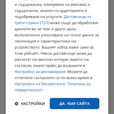
и съдържание, измерване на реклами и
21:02 | 9.8.2026 г.
съдържание, анализ на аудиторията и
подобряване на услугите.
Доставчици от
трети страни (723)
може също да обработват
В Будапеща спретнаха парти в пресъхналото корито на Дунав
данните ви за тези и други цели,
включително използване на точни данни за
18:09 | 9.8.2026 г.
геолокация и характеристики на
устройството. Вашият избор важи само за
този уебсайт. Някои доставчици може да
Ричард Алибегов: В заведение с таратор за 10 евро - няма...
разчитат на законен интерес вместо на
съгласие; имате право да възразите в
18:03 | 9.8.2026 г.
Настройки за рекламиране
. Можете да
оттеглите съгласието си по всяко време в
Настройки на бисквитките
.
Политика за
Мон Дьо показа новия си дом, създаден от Нели Сано
поверителност
17:58 | 9.8.2026 г.
НАСТРОЙКИ
ДА, КЪМ САЙТА
РЕКЛАМА