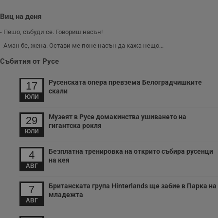
б
VISITOR_PRIVACY_METADATA
5 месеца
Т
Виц на деня
YouTube
4
с
.youtube.com
седмици
с
- Пешо, събуди се. Говориш насън!
с
п
- Аман бе, жена. Остави ме поне насън да кажа нещо...
и
п
Събития от Русе
т
в
с
Русенската опера превзема Белоградчишките
17
з
скали
с
ЮЛИ
п
о
р
Музеят в Русе домакинства ушиването на
29
п
н
гигантска рокля
ЮЛИ
п
к
ч
Безплатна тренировка на открито събира русенци
п
4
с
на кея
б
АВГ
__cf_bm
29
Т
Cloudflare Inc.
Британската група Hinterlands ще забие в Парка на
минути
с
7
.twitter.com
59
р
младежта
секунди
м
АВГ
б
о