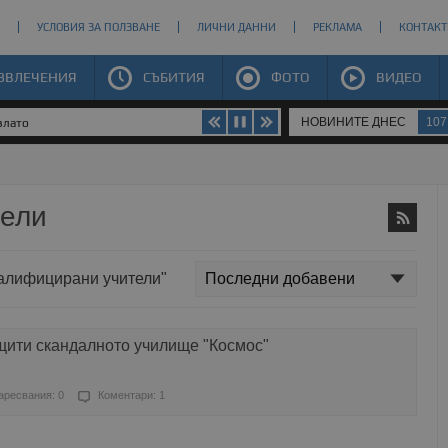
УСЛОВИЯ ЗА ПОЛЗВАНЕ
ЛИЧНИ ДАННИ
РЕКЛАМА
КОНТАКТ
ЗВЛЕЧЕНИЯ
СЪБИТИЯ
ФОТО
ВИДЕО
НОВИНИТЕ ДНЕС
107
злато
тели
валифицирани учители"
щити скандалното училище "Космос"
аресвания: 0
Коментари: 1