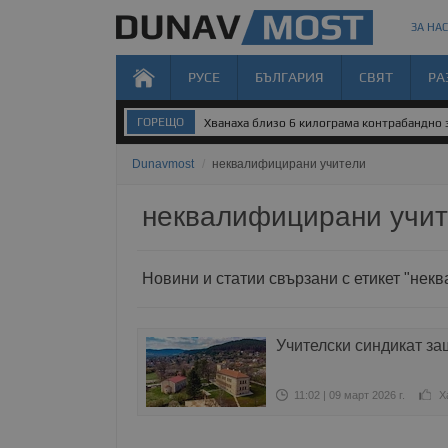
ЗА НАС
РУСЕ
БЪЛГАРИЯ
СВЯТ
РА
ГОРЕЩО
Хванаха близо 6 килограма контрабандно 
Dunavmost
/
неквалифицирани учители
неквалифицирани учи
Новини и статии свързани с етикет "нек
Учителски синдикат за
11:02 | 09 март 2026 г.
Х