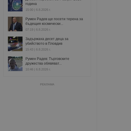
година
15:00 | 6.8.2026 г.
Румен Радев ще посети терена за
бъдещия космически...
07:19 | 6.8.2026 г.
Задържаха десет деца за
убийството в Пловдив
15:43 | 6.8.2026 г.
Румен Радев: Търговските
дружества обявяват...
10:46 | 6.8.2026 г.
РЕКЛАМА