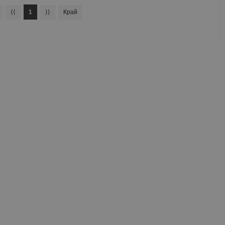
⟨⟨
1
⟩⟩
Край