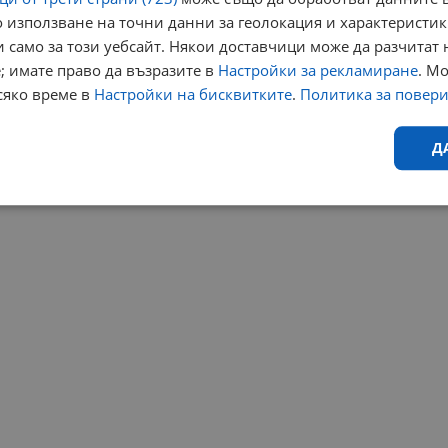
 използване на точни данни за геолокация и характеристик
 само за този уебсайт. Някои доставчици може да разчитат 
; имате право да възразите в
Настройки за рекламиране
. М
сяко време в
Настройки на бисквитките
.
Политика за повер
Д
Ефективност
Таргетиране
Функционалност
Н
еобходимо
Ефективност
Таргетиране
Функционалност
Неклас
исквитки позволяват основната функционалност на уебсайта, като потребителско
не може да се използва правилно без строго необходими бисквитки.