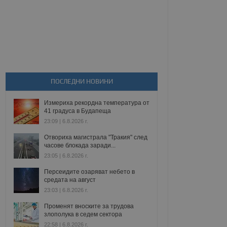
ПОСЛЕДНИ НОВИНИ
Измериха рекордна температура от
41 градуса в Будапеща
23:09 | 6.8.2026 г.
Отвориха магистрала "Тракия" след
часове блокада заради...
23:05 | 6.8.2026 г.
Персеидите озаряват небето в
средата на август
23:03 | 6.8.2026 г.
Променят вноските за трудова
злополука в седем сектора
22:58 | 6.8.2026 г.