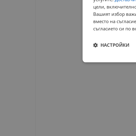
цели, включително
Вашият избор важи
вместо на съгласие
съгласието си по в
НАСТРОЙКИ
Строго
необходимо
Строго н
Строго необходимите б
на акаунта. Уебсайтът 