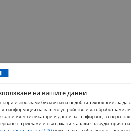
зползване на вашите данни
ньори използваме бисквитки и подобни технологии, за да 
 до информация на вашето устройство и да обработваме ли
никални идентификатори и данни за сърфиране, за персона
ерване на реклами и съдържание, анализ на аудиторията и
и от трети страни (723)
може също да обработват данните в