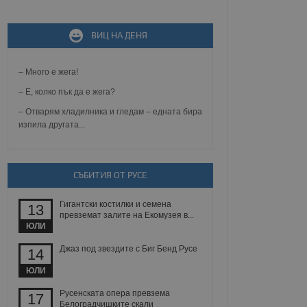
не, зададена от уеб
ВИЦ НА ДЕНЯ
 ASP.NET MVC
спре неразрешеното
т, известно като
тове. Той не съдържа
– Много е жега!
щожава при затваряне
– Е, колко пък да е жега?
ение на съгласието на
– Отварям хладилника и гледам – едната бира
ст за тяхното
изпила другата...
а данни за съгласието
ични политики и
антира, че техните
 сесии.
СЪБИТИЯ ОТ РУСЕ
аничаване между хората
а, за да се правят
хния уебсайт.
Гигантски костилки и семена
13
превземат залите на Екомузея в...
сигнализира на
ЮЛИ
 на бисквитките,
а съответствие и
Джаз под звездите с Биг Бенд Русе
14
ндарти и
ЮЛИ
ck и предоставя
требител използва
Русенската опера превзема
17
йният потребител може
Белоградчишките скали