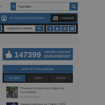
И
РУСЕНСКИ РЕПОРТЕРИ
СНИМАЙ
НОВИНИТЕ ВЧЕРА
98
147399
ФЕНОВЕ ХАРЕСВАТ
DUNAVMOST
НАЙ-ЧЕТЕНИ НОВИНИ
24 ЧАСА
7 ДНИ
30 ДНИ
Полицията спаси изоставено на
пътя момче
09:36 | 6.8.2026 г.
Дневен хороскоп за 7 август 2026