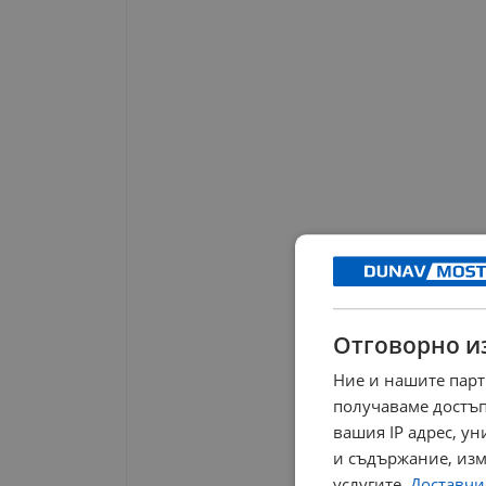
Отговорно и
Ние и нашите парт
получаваме достъп
вашия IP адрес, у
и съдържание, изм
услугите.
Доставчиц