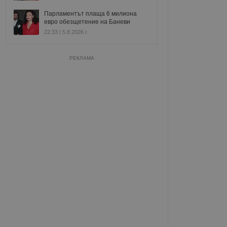
Парламентът плаща 6 милиона
евро обезщетение на Баневи
22:33 | 5.8.2026 г.
РЕКЛАМА