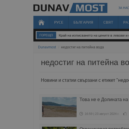
ЗА НАС
РУСЕ
БЪЛГАРИЯ
СВЯТ
РА
ГОРЕЩО
Край на изписването на цените в левове и
Dunavmost
/
недостиг на питейна вода
недостиг на питейна в
Новини и статии свързани с етикет "недо
Това не е Долината на
16:59 | 23 август 2024 г.