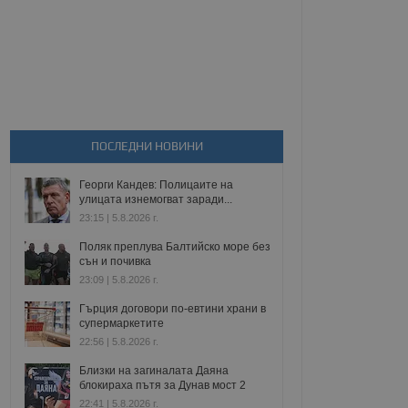
ПОСЛЕДНИ НОВИНИ
Георги Кандев: Полицаите на
улицата изнемогват заради...
23:15 | 5.8.2026 г.
Поляк преплува Балтийско море без
сън и почивка
23:09 | 5.8.2026 г.
Гърция договори по-евтини храни в
супермаркетите
22:56 | 5.8.2026 г.
Близки на загиналата Даяна
блокираха пътя за Дунав мост 2
22:41 | 5.8.2026 г.