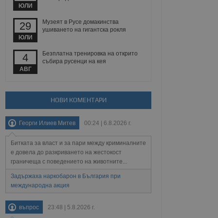
йният потребител може
ЮЛИ
 уебсайт.
Музеят в Русе домакинства
29
ушиването на гигантска рокля
ЮЛИ
Описание
Безплатна тренировка на открито
4
събира русенци на кея
ребителски
елското поведение и
АВГ
раници на сайта. Тя
яване на сайта. Тя
не на прегледи на
формация, която е
взаимодействат с
нкционалност в целия
прекарано на
редпочитанията на
НОВИ КОМЕНТАРИ
 сайтове; тя може
остта на социалните
тора на сайта.
използва новата или
Георги Илиев Митев
00:24 | 6.8.2026 г.
елски взаимодействия
нето и потребителския
Битката за власт и за пари между криминалните
рез събиране на данни
е довела до разкриването на жестокост
 помага за
граничеща с поведението на животните...
отребителите се
тапите на тестване.
Задържаха наркобарон в България при
международна акция
тистически данни,
 броя на посещенията,
 са били заредени.
елския опит.
въпрос
23:48 | 5.8.2026 г.