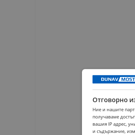
Отговорно и
Ние и нашите парт
получаваме достъп
вашия IP адрес, у
и съдържание, изм