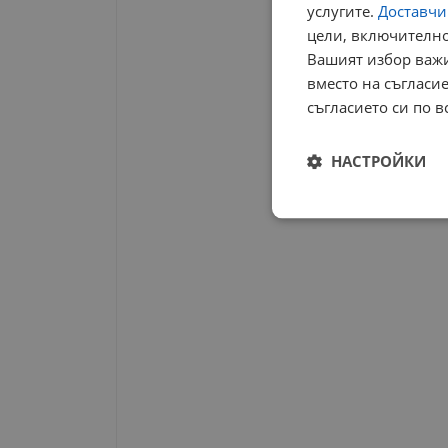
услугите.
Доставчиц
цели, включително
Вашият избор важи
вместо на съгласие
съгласието си по в
НАСТРОЙКИ
Строго
необходимо
Строго н
Строго необходимите б
на акаунта. Уебсайтът 