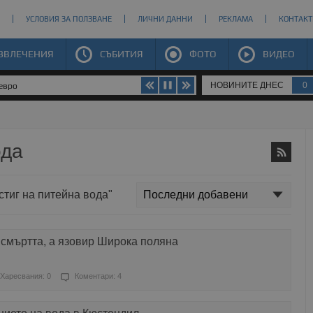
УСЛОВИЯ ЗА ПОЛЗВАНЕ
ЛИЧНИ ДАННИ
РЕКЛАМА
КОНТАКТ
ЗВЛЕЧЕНИЯ
СЪБИТИЯ
ФОТО
ВИДЕО
НОВИНИТЕ ДНЕС
0
 евро
ода
стиг на питейна вода"
 смъртта, а язовир Широка поляна
Харесвания: 0
Коментари: 4