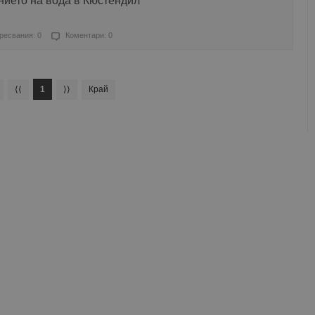
нието на вода в Кюстендил
ресвания: 0
Коментари: 0
⟨⟨
1
⟩⟩
Край