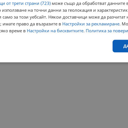
и от трети страни (723)
може също да обработват данните в
 използване на точни данни за геолокация и характеристик
 само за този уебсайт. Някои доставчици може да разчитат 
; имате право да възразите в
Настройки за рекламиране
. М
сяко време в
Настройки на бисквитките
.
Политика за повер
Д
Ефективност
Таргетиране
Функционалност
Н
еобходимо
Ефективност
Таргетиране
Функционалност
Неклас
исквитки позволяват основната функционалност на уебсайта, като потребителско
не може да се използва правилно без строго необходими бисквитки.