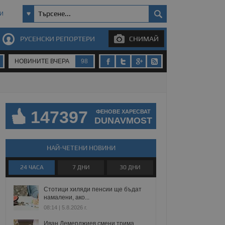
И
РУСЕНСКИ РЕПОРТЕРИ
СНИМАЙ
НОВИНИТЕ ВЧЕРА
98
147397
ФЕНОВЕ ХАРЕСВАТ
DUNAVMOST
НАЙ-ЧЕТЕНИ НОВИНИ
24 ЧАСА
7 ДНИ
30 ДНИ
Стотици хиляди пенсии ще бъдат
намалени, ако...
08:14 | 5.8.2026 г.
Иван Демерджиев смени трима