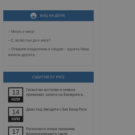
ВИЦ НА ДЕНЯ
не, зададена от уеб
 ASP.NET MVC
спре неразрешеното
т, известно като
– Много е жега!
тове. Той не съдържа
щожава при затваряне
– Е, колко пък да е жега?
– Отварям хладилника и гледам – едната бира
ение на съгласието на
изпила другата...
ст за тяхното
а данни за съгласието
ични политики и
антира, че техните
 сесии.
СЪБИТИЯ ОТ РУСЕ
аничаване между хората
а, за да се правят
Гигантски костилки и семена
хния уебсайт.
13
превземат залите на Екомузея в...
ЮЛИ
сигнализира на
 на бисквитките,
Джаз под звездите с Биг Бенд Русе
14
а съответствие и
ндарти и
ЮЛИ
ck и предоставя
Русенската опера превзема
17
требител използва
Белоградчишките скали