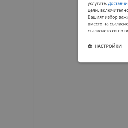
услугите.
Доставчиц
цели, включително
Вашият избор важи
вместо на съгласие
съгласието си по в
НАСТРОЙКИ
Строго
необходимо
Строго н
Строго необходимите б
на акаунта. Уебсайтът 