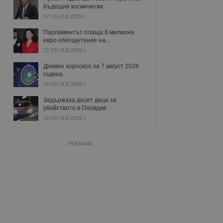
бъдещия космически...
07:19 | 6.8.2026 г.
Парламентът плаща 6 милиона
евро обезщетение на...
22:33 | 5.8.2026 г.
Дневен хороскоп за 7 август 2026
година
15:00 | 6.8.2026 г.
Задържаха десет деца за
убийството в Пловдив
15:43 | 6.8.2026 г.
РЕКЛАМА