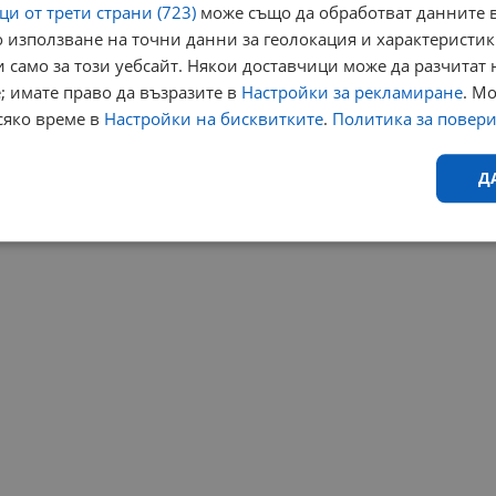
и от трети страни (723)
може също да обработват данните в
 използване на точни данни за геолокация и характеристик
 само за този уебсайт. Някои доставчици може да разчитат 
; имате право да възразите в
Настройки за рекламиране
. М
сяко време в
Настройки на бисквитките
.
Политика за повер
Д
Ефективност
Таргетиране
Функционалност
Н
еобходимо
Ефективност
Таргетиране
Функционалност
Неклас
исквитки позволяват основната функционалност на уебсайта, като потребителско
не може да се използва правилно без строго необходими бисквитки.