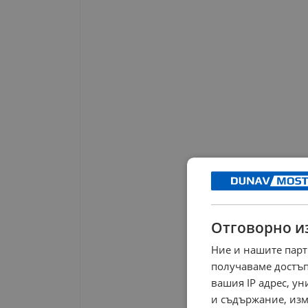
Отговорно и
Ние и нашите парт
получаваме достъп
вашия IP адрес, у
и съдържание, изм