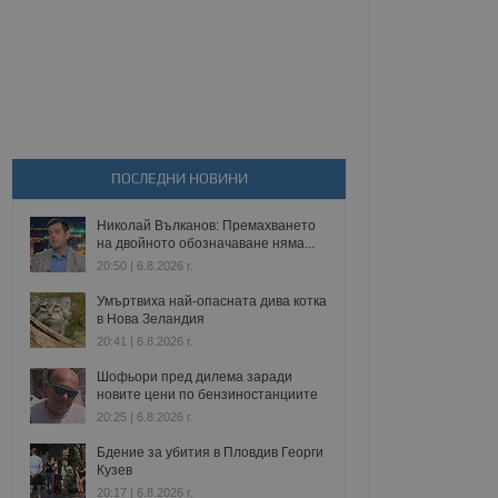
ПОСЛЕДНИ НОВИНИ
Николай Вълканов: Премахването
на двойното обозначаване няма...
20:50 | 6.8.2026 г.
Умъртвиха най-опасната дива котка
в Нова Зеландия
20:41 | 6.8.2026 г.
Шофьори пред дилема заради
новите цени по бензиностанциите
20:25 | 6.8.2026 г.
Бдение за убития в Пловдив Георги
Кузев
20:17 | 6.8.2026 г.