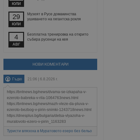
йният потребител може
ЮЛИ
 уебсайт.
Музеят в Русе домакинства
29
ушиването на гигантска рокля
ЮЛИ
Описание
Безплатна тренировка на открито
4
събира русенци на кея
ребителски
елското поведение и
АВГ
раници на сайта. Тя
яване на сайта. Тя
не на прегледи на
формация, която е
взаимодействат с
нкционалност в целия
прекарано на
редпочитанията на
НОВИ КОМЕНТАРИ
 сайтове; тя може
остта на социалните
тора на сайта.
използва новата или
Гъдю
21:06 | 6.8.2026 г.
елски взаимодействия
нето и потребителския
https://bntnews.bg/news/dvama-se-izkapaha-v-
рез събиране на данни
ezeroto-babreka-v-rila-1064763news.html
 помага за
https://bntnews.bg/news/mazh-vleze-da-pluva-v-
отребителите се
ezeroto-bezbog-v-pirin-snimki-1243718news.html
тапите на тестване.
https://dnesplus.bg/bulgaria/detsa-vlyazoha-v-
тистически данни,
muratovoto-ezero-v-pirin_1163283
 броя на посещенията,
 са били заредени.
Туристи влязоха в Муратовото езеро без бельо
елския опит.