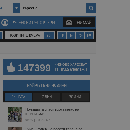
И
РУСЕНСКИ РЕПОРТЕРИ
СНИМАЙ
НОВИНИТЕ ВЧЕРА
98
147399
ФЕНОВЕ ХАРЕСВАТ
DUNAVMOST
НАЙ-ЧЕТЕНИ НОВИНИ
24 ЧАСА
7 ДНИ
30 ДНИ
Полицията спаси изоставено на
пътя момче
09:36 | 6.8.2026 г.
Румен Радев ще посети терена за