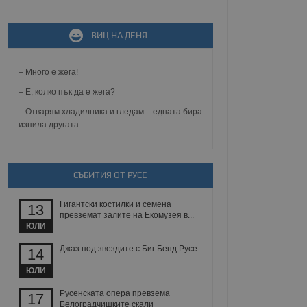
ВИЦ НА ДЕНЯ
не, зададена от уеб
 ASP.NET MVC
спре неразрешеното
т, известно като
– Много е жега!
тове. Той не съдържа
щожава при затваряне
– Е, колко пък да е жега?
– Отварям хладилника и гледам – едната бира
ение на съгласието на
изпила другата...
ст за тяхното
а данни за съгласието
ични политики и
антира, че техните
 сесии.
СЪБИТИЯ ОТ РУСЕ
аничаване между хората
а, за да се правят
Гигантски костилки и семена
хния уебсайт.
13
превземат залите на Екомузея в...
ЮЛИ
сигнализира на
 на бисквитките,
Джаз под звездите с Биг Бенд Русе
14
а съответствие и
ндарти и
ЮЛИ
ck и предоставя
Русенската опера превзема
17
требител използва
Белоградчишките скали