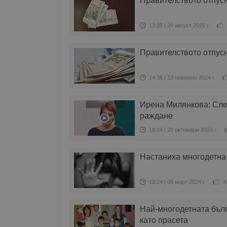
Правителството отпусн
13:35 | 20 август 2025 г.
Правителството отпус
14:36 | 13 ноември 2024 г.
Ирена Милянкова: Сле
раждане
18:09 | 20 октомври 2024 г.
Настаниха многодетна
10:24 | 09 март 2024 г.
Х
Най-многодетната бълг
като прасета