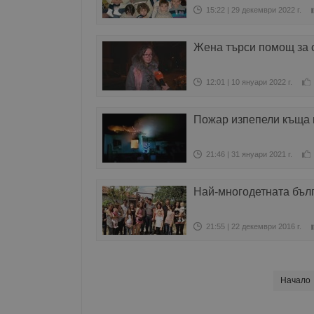
15:22 | 29 декември 2022 г.
Жена търси помощ за с
12:01 | 10 януари 2022 г.
Пожар изпепели къща 
21:46 | 31 януари 2021 г.
Най-многодетната бълг
21:55 | 22 декември 2016 г.
Начало