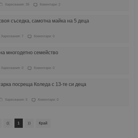
Харесвания: 39
Коментари: 2
воя съседка, самотна майка на 5 деца
Харесвания: 7
Коментари: 0
на многодетно семейство
Харесвания: 0
Коментари: 0
арка посреща Коледа с 13-те си деца
Харесвания: 5
Коментари: 0
⟨⟨
1
⟩⟩
Край