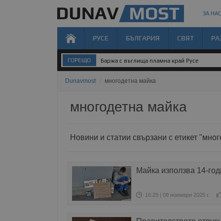
ЗА НАС
РУСЕ
БЪЛГАРИЯ
СВЯТ
РА
ГОРЕЩО
Баржа с въглища пламна край Русе
Dunavmost
/
многодетна майка
многодетна майка
Новини и статии свързани с етикет "мно
Майка използва 14-год
16:29 | 09 ноември 2025 г.