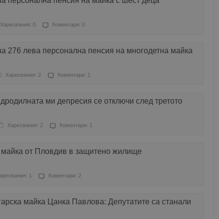
а персонална пенсия на майка с шест деца
Харесвания: 0
Коментари: 0
на 276 лева персонална пенсия на многодетна майка
Харесвания: 2
Коментари: 1
дродилната ми депресия се отключи след третото
Харесвания: 2
Коментари: 1
 майка от Пловдив в защитено жилище
аресвания: 1
Коментари: 2
арска майка Цанка Павлова: Депутатите са станали