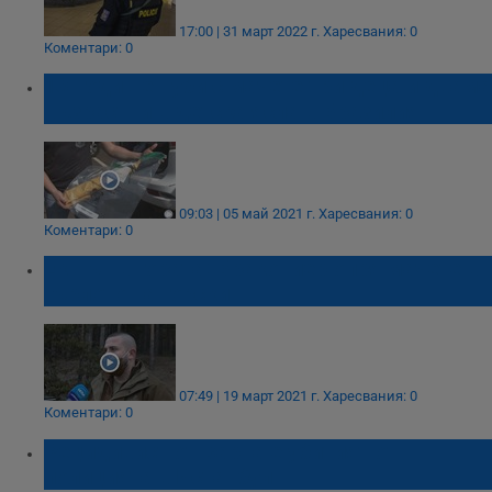
17:00 | 31 март 2022 г.
Харесвания: 0
Коментари: 0
18-годишен уби с мачете три деца и двама
възрастни в детска ясла в Бразилия
09:03 | 05 май 2021 г.
Харесвания: 0
Коментари: 0
Екшън в гората: Бракониер опря мачете в
гърлото на горски
07:49 | 19 март 2021 г.
Харесвания: 0
Коментари: 0
Рецидивист от Варна е убитият от
полицията в Истанбул