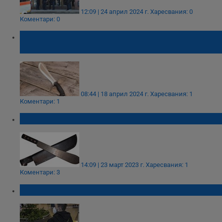
12:09 | 24 април 2024 г.
Харесвания: 0
Коментари: 0
Свещеник отряза с мачете ръцете на мъж,
крал от църква в Южна Африка
08:44 | 18 април 2024 г.
Харесвания: 1
Коментари: 1
Масов бой с мачете в Девин
14:09 | 23 март 2023 г.
Харесвания: 1
Коментари: 3
Ученик уби учител с мачете в Прага