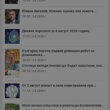
13:55 | 5.8.2026 г.
у
и
ф
Юлиан Ангелов: Искаме оценка как новите...
н
м
09:35 | 5.8.2026 г.
Т
и
п
у
Дневен хороскоп за 6 август 2026 година
з
17:05 | 5.8.2026 г.
б
VISITOR_PRIVACY_METADATA
5 месеца
Т
YouTube
4
с
.youtube.com
Българка поръча първия домашен робот за
седмици
с
с
домакинска...
п
20:03 | 5.8.2026 г.
и
п
Стотици хиляди пенсии ще бъдат намалени, ако...
т
08:14 | 5.8.2026 г.
в
с
з
с
От 2 август влизат в сила нови правила при...
п
о
11:12 | 2.8.2026 г.
р
п
н
п
Мъж загина след скок в реката до Къпиновския...
к
ч