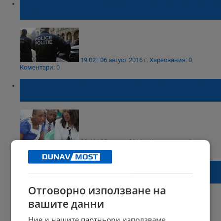
Мъж, крещящ „Аллах акбар”, кла полицаи
с мачете
19:02 | 06 август 2016 г.
Харесвания: 0
Коментари: 0
Жена остана без ръце след жесток побой
от мъжа си
20:41 | 05 август 2016 г.
Харесвания: 0
Коментари: 0
Арестуваха сириеца, заклал жена в
закусвалня „Мангал”
Отговорно използване на
вашите данни
Ние и нашите партньори използваме