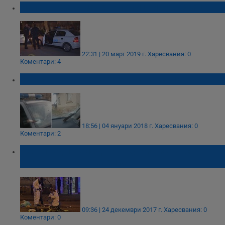
Нападнаха с мачете полицай във Враца
22:31 | 20 март 2019 г.
Харесвания: 0
Коментари: 4
Роми нападнаха с брадви горски стражари
18:56 | 04 януари 2018 г.
Харесвания: 0
Коментари: 2
Ден преди Коледа атакуваха хора с
мачете в Лос Анжелис
09:36 | 24 декември 2017 г.
Харесвания: 0
Коментари: 0