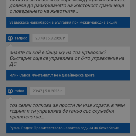
довела до разкриването на жестокост граничеща
с поведението на животните...
Задържаха наркобарон в България при международна акция
въпрос
23:48 | 5.8.2026 г.
знаете ли кой е баща му на тоз кръволок?
България още се управлява от 6-то управление на
ДС
Илин Савов: Фентанилът не е дизайнерска дрога
mdaa
23:47 | 5.8.2026 г.
тоз селяк толкова за прости ли има хората, в тези
години и ти управлява бе ганьо със служебни
правителства....
Румен Радев: Правителството наваксва години на безхаберие