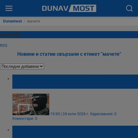
Dunavmost
/
мачете
мачете
RSS
Новини и статии свързани с етикет "мачете"
Извънредни мерки в Ливърпул заради
въоръжени младежи
19:30 | 24 юли 2026 г.
Харесвания: 0
Коментари: 0
Шофьор прегази въоръжен с мачете мъж
в Разград