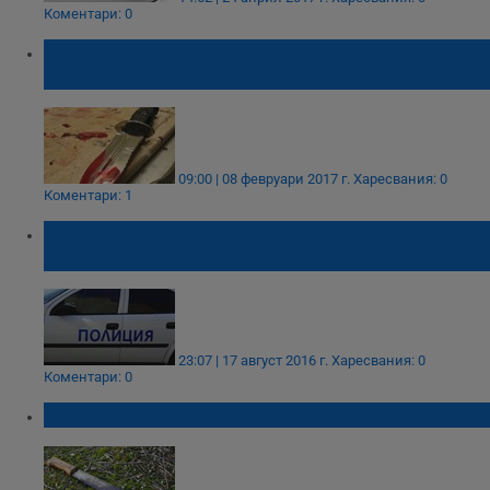
Коментари: 0
Зловещи подробности за линча на
крадливия ром, останал без пръсти
09:00 | 08 февруари 2017 г.
Харесвания: 0
Коментари: 1
Стана ясно кой е мъжът, заклал леля си с
мачете
23:07 | 17 август 2016 г.
Харесвания: 0
Коментари: 0
Младеж закла леля си с мачете