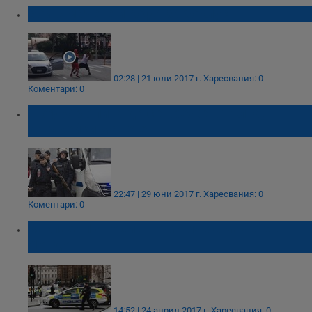
Бой с мачете и кофа за боклук
02:28 | 21 юли 2017 г.
Харесвания: 0
Коментари: 0
Шофьор опита да се вреже в тълпа,
държейки мачете
22:47 | 29 юни 2017 г.
Харесвания: 0
Коментари: 0
Заклаха 17-годишно момче с мачете в
Лондон
14:52 | 24 април 2017 г.
Харесвания: 0