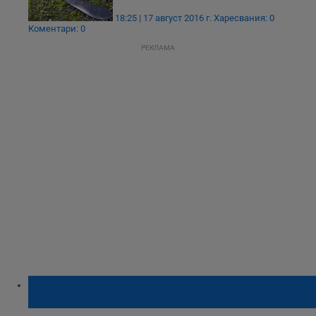
18:25 | 17 август 2016 г.
Харесвания: 0
Коментари: 0
РЕКЛАМА
Евакуират цял квартал заради мъж с
мачете