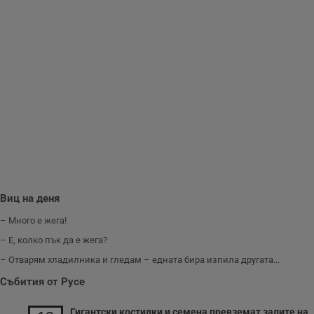
уебсайта и да
направят
рекламните
съобщения по-
важни за
потребителя.
Виц на деня
– Много е жега!
– Е, колко пък да е жега?
– Отварям хладилника и гледам – едната бира изпила другата...
Събития от Русе
Гигантски костилки и семена превземат залите на