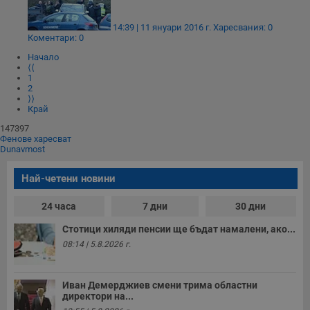
Строго необходимо
Ефективност
14:39 | 11 януари 2016 г.
Харесвания: 0
Коментари: 0
Таргетиране
Функционалност
Начало
Некласифицирани
⟨⟨
1
Строго необходимите бисквитки позволяват основната
2
функционалност на уебсайта, като потребителско
⟩⟩
влизане и управление на акаунта. Уебсайтът не може да
Край
се използва правилно без строго необходими
147397
бисквитки.
Фенове харесват
Dunavmost
Валиден
Име
Доставчик
/
Домейн
О
до
Най-четени новини
__RequestVerificationToken
Сесия
Т
Microsoft
п
Corporation
ф
www.dunavmost.com
24 часа
7 дни
30 дни
з
п
Стотици хиляди пенсии ще бъдат намалени, ако...
и
п
08:14 | 5.8.2026 г.
A
т
е
д
Иван Демерджиев смени трима областни
н
директори на...
п
с