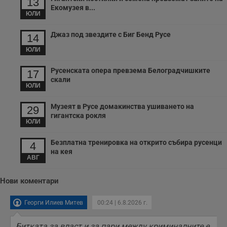
13
Екомузея в...
ЮЛИ
Джаз под звездите с Биг Бенд Русе
14
ЮЛИ
Русенската опера превзема Белоградчишките
17
скали
ЮЛИ
Музеят в Русе домакинства ушиването на
29
гигантска рокля
ЮЛИ
Безплатна тренировка на открито събира русенци
4
на кея
АВГ
Нови коментари
Георги Илиев Митев
00:24 | 6.8.2026 г.
Битката за власт и за пари между криминалните е