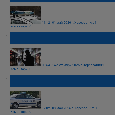
11:12 | 01 май 2026 г.
Харесвания: 1
Коментари: 0
Задържаха мъж, размахвал мачете в
столичен мол
09:54 | 14 октомври 2025 г.
Харесвания: 0
Коментари: 0
Трима мъже от Радомир заплашиха
полицаи с мачете и лопата
12:02 | 08 май 2025 г.
Харесвания: 0
Коментари: 0