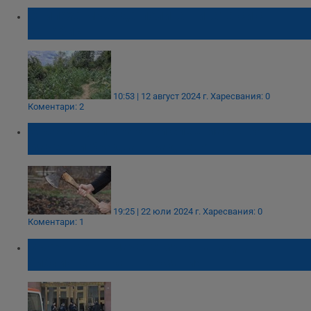
Спипаха мъж да полива нивата си с
канабис
10:53 | 12 август 2024 г.
Харесвания: 0
Коментари: 2
Мъж загуби крака си след масов бой с
мачете и брадва в Раднево
19:25 | 22 юли 2024 г.
Харесвания: 0
Коментари: 1
Въоръжен с мачете мъж нападна
библиотекарка в Германия