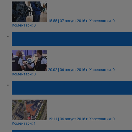
15:55 | 07 август 2016 г.
Харесвания: 0
Коментари: 0
Какво му се случи на нападателя клал
полицайки
20:02 | 06 август 2016 г.
Харесвания: 0
Коментари: 0
Нападателят в Белгия накълцал лицето на
полицайка
19:11 | 06 август 2016 г.
Харесвания: 0
Коментари: 1