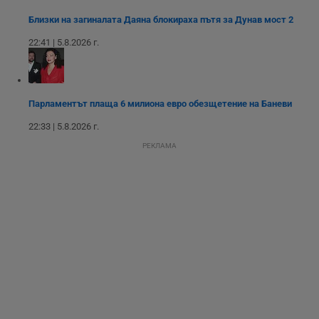
потребителски
взаимодействия и
Близки на загиналата Даяна блокираха пътя за Дунав мост 2
ангажираност на
уебсайта за
подобряване на
22:41 | 5.8.2026 г.
обслужването и
потребителския
опит.
Gtest
1
Тази бисквитка се
Gemius
седмица
използва за A/B
.hit.gemius.pl
Парламентът плаща 6 милиона евро обезщетение на Баневи
тестване на
уебсайта чрез
22:33 | 5.8.2026 г.
събиране на
данни за
РЕКЛАМА
поведението и
взаимодействието
на посетителите.
Той помага за
подобряване на
потребителския
опит, като
разбира как
потребителите се
ангажират с
различни
елементи на
уебсайта по
време на етапите
на тестване.
Gdyn
1 година
Тази бисквитка се
Gemius