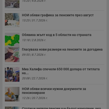
15:20 | 4.8.2026 г.
п
с
б
НОИ обяви графика за пенсиите през август
__cf_bm
29
Т
Cloudflare Inc.
минути
с
.twitter.com
13:25 | 31.7.2026 г.
59
р
секунди
м
б
о
Обявиха жълт код в 5 области на страната
у
13:18 | 2.8.2026 г.
п
о
и
Гласуваха нови размери на пенсиите за догодина
т
09:55 | 8.7.2026 г.
receive-cookie-deprecation
.hit.gemius.pl
1 година
Т
с
с
н
Миа Халифа спечели 650 000 долара от титлата
н
на...
п
б
20:08 | 22.7.2026 г.
п
с
о
НОИ обяви всички нужни документи за
с
пенсиониране
а
12:26 | 20.7.2026 г.
р
у
з
Стотици хиляди пенсии ще бъдат намалени, ако...