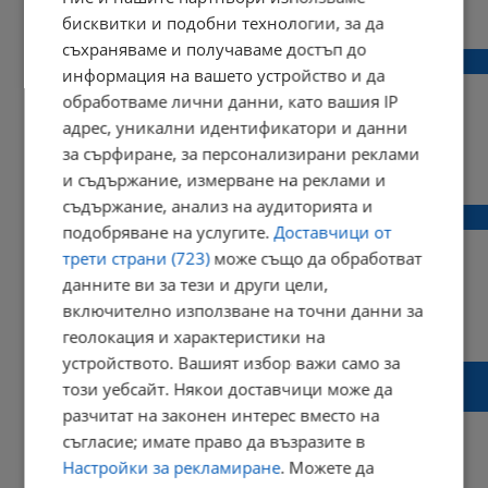
11:54 | 25 юли 2016 г.
Харесвания: 0
бисквитки и подобни технологии, за да
Коментари: 0
съхраняваме и получаваме достъп до
Закланата с мачете жена е била бременна
информация на вашето устройство и да
обработваме лични данни, като вашия IP
адрес, уникални идентификатори и данни
за сърфиране, за персонализирани реклами
21:40 | 24 юли 2016 г.
Харесвания: 0
и съдържание, измерване на реклами и
Коментари: 0
съдържание, анализ на аудиторията и
Мъж закла жена с мачете
подобряване на услугите.
Доставчици от
трети страни (723)
може също да обработват
данните ви за тези и други цели,
включително използване на точни данни за
19:32 | 24 юли 2016 г.
Харесвания: 0
геолокация и характеристики на
Коментари: 0
устройството. Вашият избор важи само за
Ако ходите до гробищен парк "Чародейка"
този уебсайт. Някои доставчици може да
си носете мачете
разчитат на законен интерес вместо на
съгласие; имате право да възразите в
Настройки за рекламиране
. Можете да