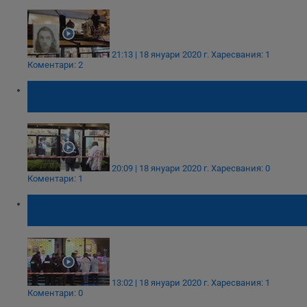
21:13 | 18 януари 2020 г.
Харесвания: 1
Коментари: 2
Проговори очевидец на инцидента с
българина в Истанбул
20:09 | 18 януари 2020 г.
Харесвания: 0
Коментари: 1
Българин вилня с мачете в турски
ресторант
13:02 | 18 януари 2020 г.
Харесвания: 1
Коментари: 0