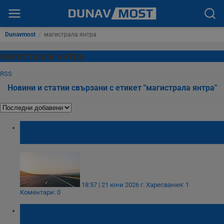
Dunavmost
/
магистрала янтра
магистрала янтра
RSS
Новини и статии свързани с етикет "магистрала янтра"
Третият лот от магистралата Русе - Велико
Търново отива на концесия
18:57 | 21 юни 2026 г.
Харесвания: 1
Коментари: 0
Нов проект опасва България с девет
магистрали