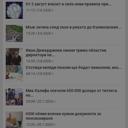
От 2 август влизат в сила нови правила при...
11:12 | 2.8.2026 г.
Мъж загина след скок в реката до Къпиновския...
15:20 | 4.8.2026 г.
Иван Демерджиев смени трима областни
директори на...
13:55 | 5.8.2026 г.
Стотици хиляди пенсии ще бъдат намалени, ако...
08:14 | 5.8.2026 г.
Миа Халифа спечели 650 000 долара от титлата
на...
20:08 | 22.7.2026 г.
НОИ обяви всички нужни документи за
пенсиониране
12:26 | 20.7.2026 г.