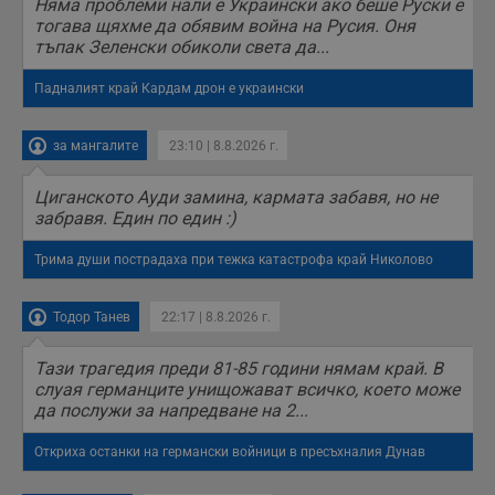
Няма проблеми нали е Украински ако беше Руски е
с
тогава щяхме да обявим война на Русия. Оня
с
н
тъпак Зеленски обиколи света да...
н
п
Падналият край Кардам дрон е украински
б
п
с
о
за мангалите
23:10 | 8.8.2026 г.
с
а
р
Циганското Ауди замина, кармата забавя, но не
у
з
забравя. Един по един :)
з
п
Трима души пострадаха при тежка катастрофа край Николово
ASP.NET_SessionId
Сесия
Т
Microsoft
с
Corporation
D
www.dunavmost.com
Тодор Танев
22:17 | 8.8.2026 г.
п
и
т
Тази трагедия преди 81-85 години нямам край. В
к
п
слуая германците унищожават всичко, което може
и
да послужи за напредване на 2...
у
р
к
Откриха останки на германски войници в пресъхналия Дунав
п
д
д