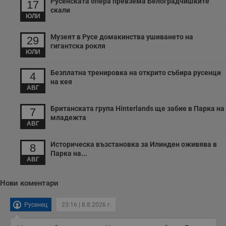
Русенската опера превзема Белоградчишките
17
и
скали
п
ЮЛИ
т
в
с
Музеят в Русе домакинства ушиването на
29
з
гигантска рокля
с
ЮЛИ
п
о
р
Безплатна тренировка на открито събира русенци
4
п
на кея
н
АВГ
п
к
ч
Британската група Hinterlands ще забие в Парка на
7
п
младежта
с
АВГ
б
__cf_bm
29
Т
Cloudflare Inc.
Историческа възстановка за Илинден оживява в
8
минути
с
.twitter.com
Парка на...
59
р
АВГ
секунди
м
б
о
у
Нови коментари
п
о
и
Русенец
23:16 | 8.8.2026 г.
т
receive-cookie-deprecation
.hit.gemius.pl
1 година
Т