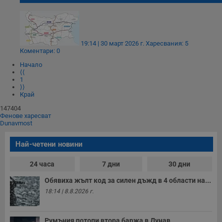
19:14 | 30 март 2026 г.
Харесвания: 5
Коментари: 0
Начало
⟨⟨
1
⟩⟩
Край
147404
Фенове харесват
Dunavmost
Най-четени новини
24 часа
7 дни
30 дни
Обявиха жълт код за силен дъжд в 4 области на...
18:14 | 8.8.2026 г.
Румъния потопи втора баржа в Дунав