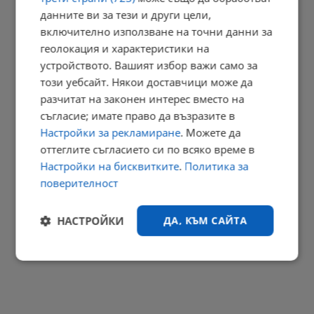
данните ви за тези и други цели,
включително използване на точни данни за
Кладенци в Русенско пресъхнаха
геолокация и характеристики на
устройството. Вашият избор важи само за
20:49 | 8.8.2026 г.
този уебсайт. Някои доставчици може да
разчитат на законен интерес вместо на
съгласие; имате право да възразите в
Огнени торнада застрашават Европа
Настройки за рекламиране
. Можете да
оттеглите съгласието си по всяко време в
20:46 | 8.8.2026 г.
Настройки на бисквитките
.
Политика за
РЕКЛАМА
поверителност
НАСТРОЙКИ
ДА, КЪМ САЙТА
Строго
Ефективност
необходимо