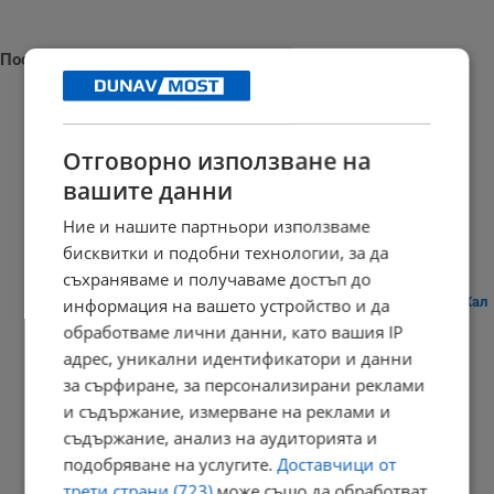
Последни новини
Отговорно използване на
"Арда" надигра "Дунав"
вашите данни
23:09 | 8.8.2026 г.
Ние и нашите партньори използваме
бисквитки и подобни технологии, за да
съхраняваме и получаваме достъп до
Плитко земетресение разбуди жителите на австрийския град Хал
информация на вашето устройство и да
обработваме лични данни, като вашия IP
21:03 | 8.8.2026 г.
адрес, уникални идентификатори и данни
за сърфиране, за персонализирани реклами
и съдържание, измерване на реклами и
Дневен хороскоп за 9 август 2026 година
съдържание, анализ на аудиторията и
подобряване на услугите.
Доставчици от
20:56 | 8.8.2026 г.
трети страни (723)
може също да обработват