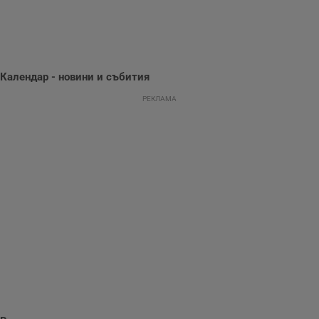
Тази информация
се използва, за да
се оптимизира
представянето на
уебсайта и да
направят
рекламните
Календар - новини и събития
съобщения по-
важни за
потребителя.
РЕКЛАМА