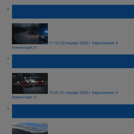
Млад мъж загина на пътя, 11 пострадаха в
първия ден на новата година
11:13 | 02 януари 2026 г.
Харесвания: 0
Коментари: 0
Мъж загина при тежка катастрофа край
Ловеч в новогодишната нощ
19:26 | 01 януари 2026 г.
Харесвания: 0
Коментари: 0
Пускат движението по новия участък от
"Хемус"