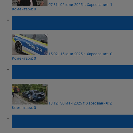
07:31 | 02 юли 2025 г.
Харесвания: 1
Коментари: 0
Катастрофа затруднява движението по
пътя Ябланица - Луковит
15:02 | 15 юни 2025 г.
Харесвания: 0
Коментари: 0
Аквапланинг причини катастрофа между
Петревене и Луковит
18:12 | 30 май 2025 г.
Харесвания: 2
Коментари: 0
Регионалният министър: Булевард
"България" в Русе няма дори акт 15