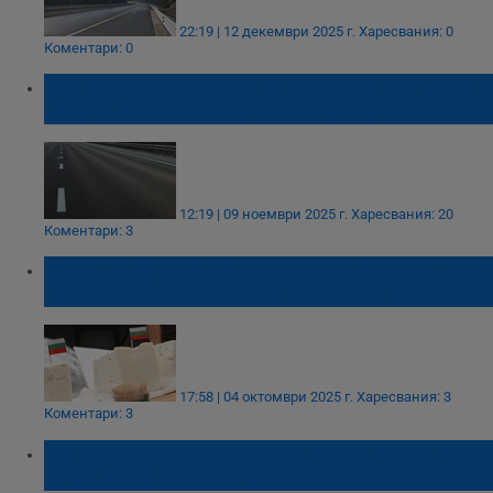
22:19 | 12 декември 2025 г.
Харесвания: 0
Коментари: 0
Шофьори: Още 3 километра от магистрала
"Хемус" са отворени за движение
12:19 | 09 ноември 2025 г.
Харесвания: 20
Коментари: 3
Европа призна българското кисело мляко
и сирене като уникални продукти
17:58 | 04 октомври 2025 г.
Харесвания: 3
Коментари: 3
Животновъдството агонизира заради
ниски цени и скъп фураж