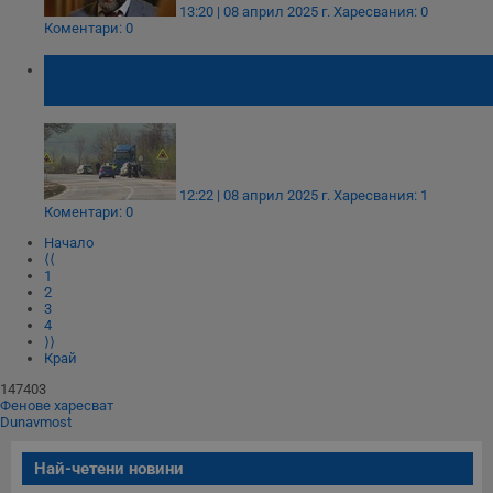
13:20 | 08 април 2025 г.
Харесвания: 0
Коментари: 0
Нови следствени действия затварят пътя
Плевен – Луковит
Строго необходимо
Ефективност
Таргетиране
Функционалност
Некласифицирани
12:22 | 08 април 2025 г.
Харесвания: 1
Строго необходимите бисквитки позволяват основната
Коментари: 0
функционалност на уебсайта, като потребителско
влизане и управление на акаунта. Уебсайтът не може да
Начало
се използва правилно без строго необходими
⟨⟨
бисквитки.
1
2
Валиден
3
Име
Доставчик
/
Домейн
О
до
4
⟩⟩
__RequestVerificationToken
Сесия
Т
Microsoft
Край
п
Corporation
ф
147403
www.dunavmost.com
з
Фенове харесват
п
Dunavmost
и
п
A
Най-четени новини
т