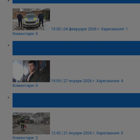
13:30 | 04 февруари 2026 г.
Харесвания: 1
Коментари: 0
Убиецът от Луковит влиза в затвора за 19
години
19:09 | 27 януари 2026 г.
Харесвания: 4
Коментари: 0
Трафопост в Луковит пламна два пъти за
24 часа
12:42 | 21 януари 2026 г.
Харесвания: 0
Коментари: 2