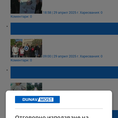
18:58 | 29 април 2025 г.
Харесвания: 0
Коментари: 0
Жители на Луковит протестират след
брутално насилие над 11-годишно момче
09:00 | 29 април 2025 г.
Харесвания: 0
Коментари: 0
Мъж нападна 12-годишно момче в
Луковит
16:49 | 28 април 2025 г.
Харесвания: 1
Коментари: 0
Задръствания блокираха пътя София -
Отговорно използване на