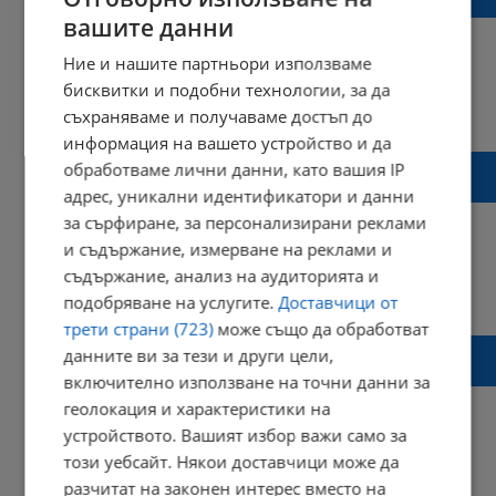
Варна
вашите данни
Ние и нашите партньори използваме
бисквитки и подобни технологии, за да
17:48 | 21 април 2025 г.
Харесвания: 0
съхраняваме и получаваме достъп до
Коментари: 0
информация на вашето устройство и да
Стотици хора блокираха пътя Плевен -
обработваме лични данни, като вашия IP
Луковит край Телиш
адрес, уникални идентификатори и данни
за сърфиране, за персонализирани реклами
и съдържание, измерване на реклами и
съдържание, анализ на аудиторията и
12:22 | 12 април 2025 г.
Харесвания: 5
подобряване на услугите.
Доставчици от
Коментари: 0
трети страни (723)
може също да обработват
Протест затваря участък от пътя Плевен -
данните ви за тези и други цели,
Луковит
включително използване на точни данни за
геолокация и характеристики на
устройството. Вашият избор важи само за
този уебсайт. Някои доставчици може да
07:15 | 12 април 2025 г.
Харесвания: 1
разчитат на законен интерес вместо на
Коментари: 0