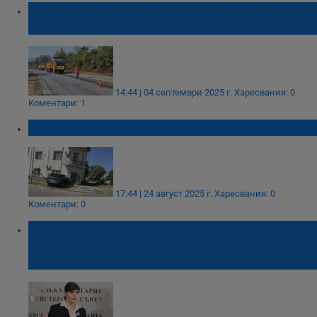
Започна ремонтът на пътя, където загина
12-годишната Сияна
14:44 | 04 септември 2025 г.
Харесвания: 0
Коментари: 1
Кола се заби в сграда в Луковит
17:44 | 24 август 2025 г.
Харесвания: 0
Коментари: 0
Европейската прокуратура постигна
присъда за обществена поръчка в
Луковит