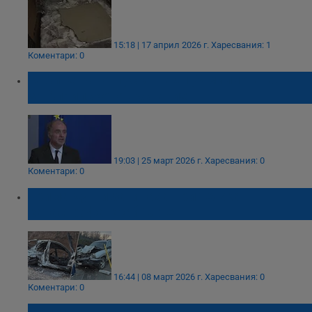
15:18 | 17 април 2026 г.
Харесвания: 1
Коментари: 0
Кабинетът отпуска над 1,3 милиона евро
за Априлското въстание
19:03 | 25 март 2026 г.
Харесвания: 0
Коментари: 0
Трима души загинаха при тежка
катастрофа край Ъглен
16:44 | 08 март 2026 г.
Харесвания: 0
Коментари: 0
Полицаи спасиха жена от пожар в Луковит