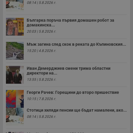
п
08:14 | 5.8.2026 г.
н
п
к
ч
Българка поръча първия домашен робот за
п
домакинска...
с
б
20:03 | 5.8.2026 г.
__cf_bm
29
Т
Cloudflare Inc.
минути
с
.twitter.com
Мъж загина след скок в реката до Къпиновския...
59
р
15:20 | 4.8.2026 г.
секунди
м
б
о
у
п
Иван Демерджиев смени трима областни
о
директори на...
и
13:55 | 5.8.2026 г.
т
receive-cookie-deprecation
.hit.gemius.pl
1 година
Т
Георги Рачев: Горещини до второ пришествие
с
с
10:15 | 7.8.2026 г.
н
н
п
Стотици хиляди пенсии ще бъдат намалени, ако...
б
08:14 | 5.8.2026 г.
п
с
о
с