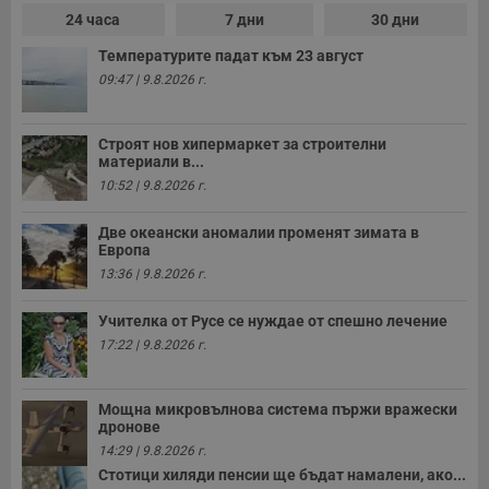
е
д
24 часа
7 дни
30 дни
н
п
Температурите падат към 23 август
с
у
09:47 | 9.8.2026 г.
и
ф
н
м
Строят нов хипермаркет за строителни
Т
материали в...
и
п
10:52 | 9.8.2026 г.
у
з
б
Две океански аномалии променят зимата в
Европа
VISITOR_PRIVACY_METADATA
5 месеца
Т
YouTube
13:36 | 9.8.2026 г.
4
с
.youtube.com
седмици
с
с
Учителка от Русе се нуждае от спешно лечение
п
и
17:22 | 9.8.2026 г.
п
т
в
с
Мощна микровълнова система пържи вражески
з
дронове
с
п
14:29 | 9.8.2026 г.
о
Стотици хиляди пенсии ще бъдат намалени, ако...
р