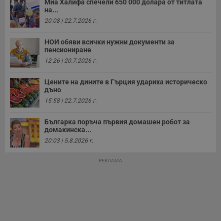
Миа Халифа спечели 650 000 долара от титлата
а
р
на...
у
20:08 | 22.7.2026 г.
з
з
п
НОИ обяви всички нужни документи за
пенсиониране
ASP.NET_SessionId
Сесия
Т
Microsoft
с
Corporation
12:26 | 20.7.2026 г.
D
www.dunavmost.com
п
и
Цените на дините в Гърция удариха историческо
т
дъно
к
п
15:58 | 22.7.2026 г.
и
у
р
Българка поръча първия домашен робот за
к
домакинска...
п
20:03 | 5.8.2026 г.
д
д
п
РЕКЛАМА
у
Доставчик
/
Валиден
Валиден
Име
Име
Доставчик
/
Домейн
Описание
Описание
Домейн
Доставчик
/
до
Валиден
до
Име
Описание