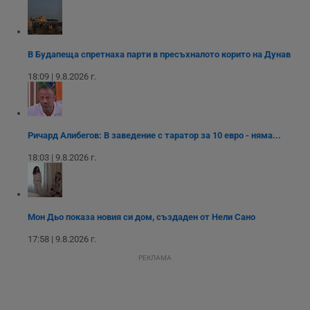
Youtube.
_sharedID_cst
.dunavmost.com
11
Тази бисквитка се
месеца 4
използва за
седмици
проследяване на
потребителски
взаимодействия и
В Будапеща спретнаха парти в пресъхналото корито на Дунав
ангажираност на
уебсайта за
18:09 | 9.8.2026 г.
подобряване на
обслужването и
потребителския
опит.
Gtest
1
Тази бисквитка се
Gemius
Ричард Алибегов: В заведение с таратор за 10 евро - няма...
седмица
използва за A/B
.hit.gemius.pl
тестване на
18:03 | 9.8.2026 г.
уебсайта чрез
събиране на
данни за
поведението и
взаимодействието
на посетителите.
Мон Дьо показа новия си дом, създаден от Нели Сано
Той помага за
подобряване на
потребителския
17:58 | 9.8.2026 г.
опит, като
разбира как
РЕКЛАМА
потребителите се
ангажират с
различни
елементи на
уебсайта по