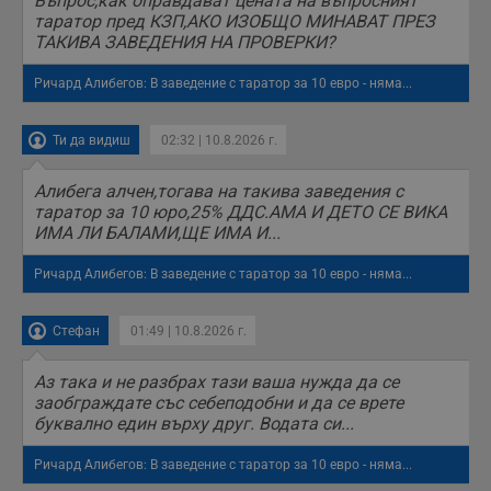
Въпрос,как оправдават цената на въпросният
таратор пред КЗП,АКО ИЗОБЩО МИНАВАТ ПРЕЗ
ТАКИВА ЗАВЕДЕНИЯ НА ПРОВЕРКИ?
Ричард Алибегов: В заведение с таратор за 10 евро - няма...
Ти да видиш
02:32 | 10.8.2026 г.
Алибега алчен,тогава на такива заведения с
таратор за 10 юро,25% ДДС.АМА И ДЕТО СЕ ВИКА
ИМА ЛИ БАЛАМИ,ЩЕ ИМА И...
Ричард Алибегов: В заведение с таратор за 10 евро - няма...
Стефан
01:49 | 10.8.2026 г.
Аз така и не разбрах тази ваша нужда да се
заобграждате със себеподобни и да се врете
буквално един върху друг. Водата си...
Ричард Алибегов: В заведение с таратор за 10 евро - няма...