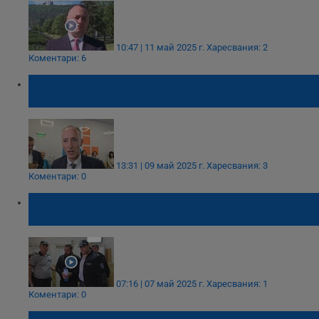
10:47 | 11 май 2025 г.
Харесвания: 2
Коментари: 6
МОН обсъжда връщане на завършването
на основно образование в 8-ми клас
13:31 | 09 май 2025 г.
Харесвания: 3
Коментари: 0
Мъжът, хвърлил дете от мост в Луковит,
обжалва ареста си
07:16 | 07 май 2025 г.
Харесвания: 1
Коментари: 0