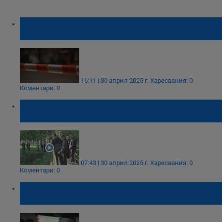
Съдът остави в ареста мъжа, хвърлил
дете от мост в Луковит
16:11 | 30 април 2025 г.
Харесвания: 0
Коментари: 0
Напрежение в Луковит заради пребитото
дете
07:43 | 30 април 2025 г.
Харесвания: 0
Коментари: 0
Прокуратурата повдигна обвинение на
мъжа, пребил дете в Луковит