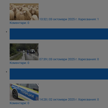
13:32 | 03 октомври 2025 г.
Харесвания: 1
Коментари: 0
Мъж и жена загинаха при челен удар край
Луковит
07:39 | 03 октомври 2025 г.
Харесвания: 0
Коментари: 0
Двама души загинаха при катастрофа
край Луковит
14:28 | 02 октомври 2025 г.
Харесвания: 0
Коментари: 0