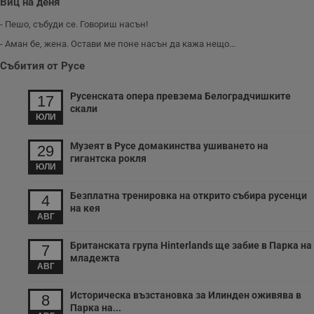
Виц на деня
- Пешо, събуди се. Говориш насън!
- Аман бе, жена. Остави ме поне насън да кажа нещо...
Събития от Русе
Русенската опера превзема Белоградчишките
17
скали
ЮЛИ
Музеят в Русе домакинства ушиването на
29
гигантска рокля
ЮЛИ
Безплатна тренировка на открито събира русенци
4
на кея
АВГ
Британската група Hinterlands ще забие в Парка на
7
младежта
АВГ
Историческа възстановка за Илинден оживява в
8
Парка на...