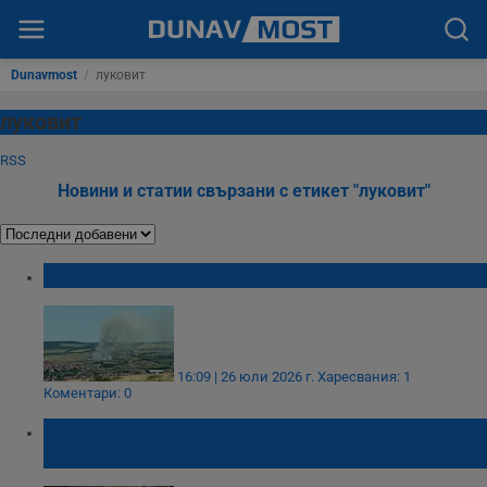
Dunavmost
/
луковит
луковит
RSS
Новини и статии свързани с етикет "луковит"
Пожар избухна край Луковит
16:09 | 26 юли 2026 г.
Харесвания: 1
Коментари: 0
БАБХ запечата склад в Луковит заради
366 килограма развалено месо