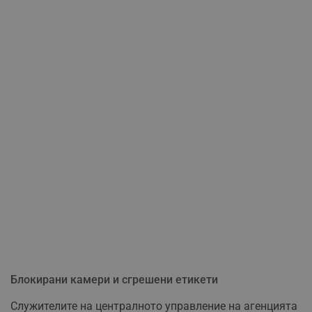
Блокирани камери и сгрешени етикети
Служителите на централното управление на агенцията