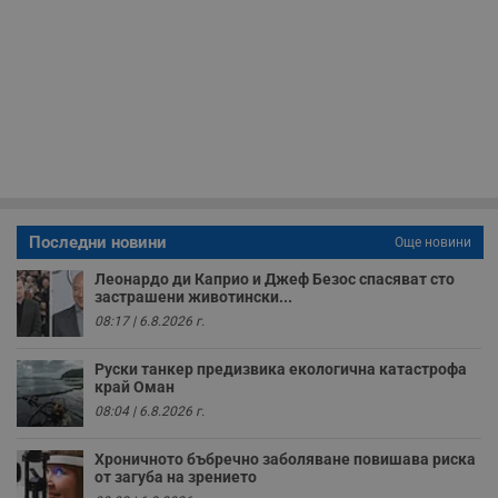
т
в
с
з
с
п
о
р
п
н
п
к
ч
п
с
б
Последни новини
Още новини
__cf_bm
29
Т
Cloudflare Inc.
Леонардо ди Каприо и Джеф Безос спасяват сто
минути
с
.twitter.com
застрашени животински...
59
р
секунди
м
08:17 | 6.8.2026 г.
б
о
у
Руски танкер предизвика екологична катастрофа
п
край Оман
о
и
08:04 | 6.8.2026 г.
т
receive-cookie-deprecation
.hit.gemius.pl
1 година
Т
Хроничното бъбречно заболяване повишава риска
с
от загуба на зрението
с