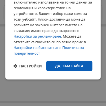
включително използване на точни данни за
геолокация и характеристики на
Изпращайте снимки и информация на
устройството. Вашият избор важи само за
news@dunavmost.com
този уебсайт. Някои доставчици може да
разчитат на законен интерес вместо на
РЕКЛАМА
съгласие; имате право да възразите в
Настройки за рекламиране
. Можете да
оттеглите съгласието си по всяко време в
Настройки на бисквитките
.
Политика за
поверителност
НАСТРОЙКИ
ДА, КЪМ САЙТА
Строго
Ефективност
необходимо
Таргетиране
Функционалност