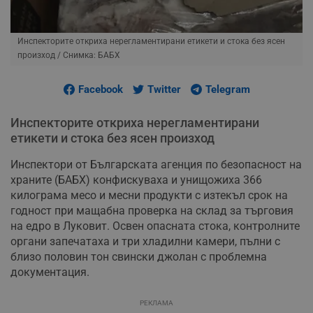
Инспекторите откриха нерегламентирани етикети и стока без ясен
произход
/ Снимка: БАБХ
Facebook
Twitter
Telegram
Инспекторите откриха нерегламентирани
етикети и стока без ясен произход
Инспектори от Българската агенция по безопасност на
храните (БАБХ) конфискуваха и унищожиха 366
килограма месо и месни продукти с изтекъл срок на
годност при мащабна проверка на склад за търговия
на едро в Луковит. Освен опасната стока, контролните
органи запечатаха и три хладилни камери, пълни с
близо половин тон свински джолан с проблемна
документация.
РЕКЛАМА