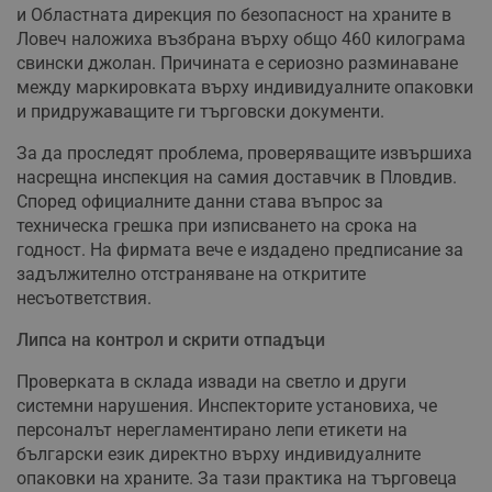
и Областната дирекция по безопасност на храните в
Ловеч наложиха възбрана върху общо 460 килограма
свински джолан. Причината е сериозно разминаване
между маркировката върху индивидуалните опаковки
и придружаващите ги търговски документи.
За да проследят проблема, проверяващите извършиха
насрещна инспекция на самия доставчик в Пловдив.
Според официалните данни става въпрос за
техническа грешка при изписването на срока на
годност. На фирмата вече е издадено предписание за
задължително отстраняване на откритите
несъответствия.
Липса на контрол и скрити отпадъци
Проверката в склада извади на светло и други
системни нарушения. Инспекторите установиха, че
персоналът нерегламентирано лепи етикети на
български език директно върху индивидуалните
опаковки на храните. За тази практика на търговеца