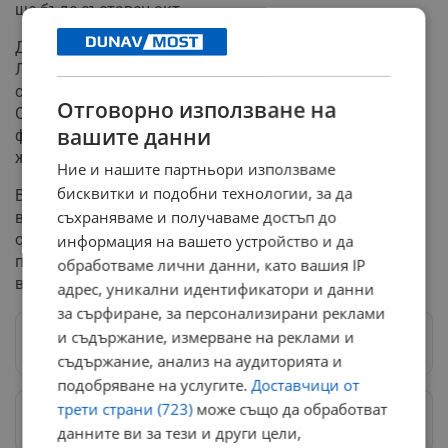
ще бъде съставен акт.
Допълнително се оказва, че операторът на обекта в
Луковит въобще не разполага със задължителна
система за управление на безопасността на храните.
Отговорно използване на
Открита е и пълна липса на договор с лицензирана
вашите данни
фирма за безопасно унищожаване на странични
животински продукти.
Ние и нашите партньори използваме
бисквитки и подобни технологии, за да
Властите категорично обявиха, че търговецът ще
съхраняваме и получаваме достъп до
възобнови дейността си едва след пълното
отстраняване на всички констатирани нарушения и
информация на вашето устройство и да
предоставянето на изрядни документи. Дотогава
обработваме лични данни, като вашия IP
възбраненото месо остава блокирано.
адрес, уникални идентификатори и данни
за сърфиране, за персонализирани реклами
и съдържание, измерване на реклами и
Следвай ни в Google News
→
съдържание, анализ на аудиторията и
подобряване на услугите.
Доставчици от
трети страни (723)
може също да обработват
Предпочитани източници
→
данните ви за тези и други цели,