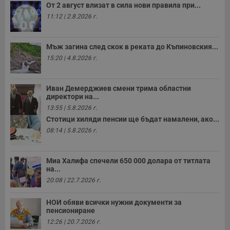
От 2 август влизат в сила нови правила при...
11:12 | 2.8.2026 г.
Мъж загина след скок в реката до Къпиновския...
15:20 | 4.8.2026 г.
Иван Демерджиев смени трима областни
директори на...
13:55 | 5.8.2026 г.
Стотици хиляди пенсии ще бъдат намалени, ако...
08:14 | 5.8.2026 г.
Миа Халифа спечели 650 000 долара от титлата
на...
20:08 | 22.7.2026 г.
НОИ обяви всички нужни документи за
пенсиониране
12:26 | 20.7.2026 г.