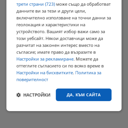
трети страни (723)
може също да обработват
данните ви за тези и други цели,
Депутат замери с яйца премиерът на Косово
включително използване на точни данни за
геолокация и характеристики на
17:53 | 8.8.2026 г.
устройството. Вашият избор важи само за
този уебсайт. Някои доставчици може да
разчитат на законен интерес вместо на
Хорхе Меси е човекът, оказал най-голямо влияние върху...
съгласие; имате право да възразите в
Настройки за рекламиране
. Можете да
17:41 | 8.8.2026 г.
оттеглите съгласието си по всяко време в
РЕКЛАМА
Настройки на бисквитките
.
Политика за
поверителност
НАСТРОЙКИ
ДА, КЪМ САЙТА
Строго
Ефективност
необходимо