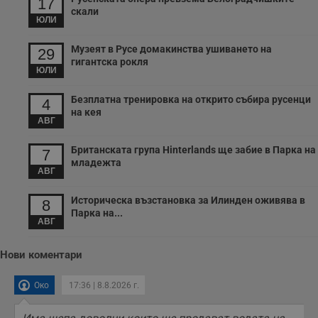
17
п
скали
и
ЮЛИ
п
т
Музеят в Русе домакинства ушиването на
в
29
с
гигантска рокля
з
ЮЛИ
с
п
о
Безплатна тренировка на открито събира русенци
4
р
на кея
п
АВГ
н
п
к
Британската група Hinterlands ще забие в Парка на
7
ч
младежта
п
АВГ
с
б
Историческа възстановка за Илинден оживява в
8
__cf_bm
29
Т
Cloudflare Inc.
Парка на...
минути
с
.twitter.com
АВГ
59
р
секунди
м
б
Нови коментари
о
у
п
Око
17:36 | 8.8.2026 г.
о
и
т