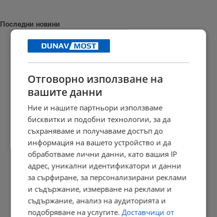
Последни новини
Снаряд удари кораб край бреговете на Оман
Отговорно използване на
вашите данни
18:18 | 8.8.2026 г.
Ние и нашите партньори използваме
бисквитки и подобни технологии, за да
съхраняваме и получаваме достъп до
Обявиха жълт код за силен дъжд в 4 области на страната
информация на вашето устройство и да
18:14 | 8.8.2026 г.
обработваме лични данни, като вашия IP
адрес, уникални идентификатори и данни
за сърфиране, за персонализирани реклами
и съдържание, измерване на реклами и
ТИСА номинира Андраш Бака за президент на Унгария
съдържание, анализ на аудиторията и
17:58 | 8.8.2026 г.
подобряване на услугите.
Доставчици от