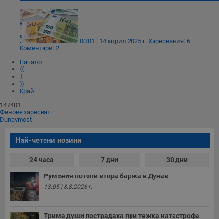
00:01 | 14 април 2025 г.
Харесвания: 6
Коментари: 2
Начало
⟨⟨
1
⟩⟩
Край
147401
Фенове харесват
Dunavmost
Най-четени новини
24 часа
7 дни
30 дни
Румъния потопи втора баржа в Дунав
13:05 | 8.8.2026 г.
Трима души пострадаха при тежка катастрофа