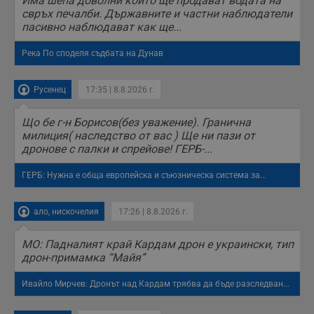
Има шепа доволни които ще продават водата на
receive-cookie-deprecation
.hit.gemius.pl
1 година
Т
свръх печалби. Държавните и частни наблюдатели
с
пасивно наблюдават как ще...
с
н
н
Река По споделя съдбата на Дунав
п
б
п
с
Русенец
17:35 | 8.8.2026 г.
о
с
а
Що бе г-н Борисов(без уважение). Гранична
р
милиция( наследство от вас ) Ще ни пази от
у
дронове с палки и спрейове! ГЕРБ-...
з
з
п
ГЕРБ: Нужна е обща европейска и съюзническа система за...
ASP.NET_SessionId
Сесия
Т
Microsoft
с
Corporation
D
www.dunavmost.com
ало, нискочелия
17:26 | 8.8.2026 г.
п
и
т
МО: Падналият край Кардам дрон е украински, тип
к
дрон-примамка “Майя”
п
и
у
Ивайло Мирчев: Дронът над Кардам трябва да бъде разследван...
р
к
п