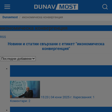
Dunavmost
/
икономическа конвергенция
икономическа конвергенция
RSS
Новини и статии свързани с етикет "икономическа
конвергенция"
Слави Трифонов: България вече е там,
където й е мястото!
15:23 | 04 юни 2025 г.
Харесвания: 1
Коментари: 2
Чехия отлага въвеждането на еврото