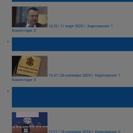
16:22 | 11 март 2025 г.
Харесвания: 1
Коментари: 0
Конституционният съд допусна и петте
дела за касиране на изборите
16:47 | 26 ноември 2024 г.
Харесвания: 1
Коментари: 0
Представители на "Величие" показаха
видеа, на които се виждат изборни
нарушения
12:21 | 18 ноември 2024 г.
Харесвания: 0