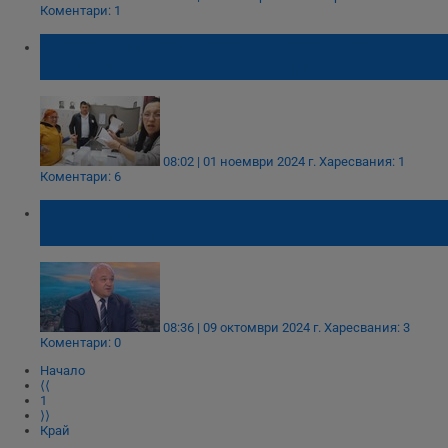
Коментари: 1
Изчезналите гласове: Къде отидоха
бюлетините на партия "Величие"?
08:02 | 01 ноември 2024 г.
Харесвания: 1
Коментари: 6
Иван Демерджиев: Калин Стоянов се
оказа пуделът на Пеевски
08:36 | 09 октомври 2024 г.
Харесвания: 3
Коментари: 0
Начало
⟨⟨
1
⟩⟩
Край