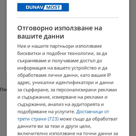
Отговорно използване на
вашите данни
Ние и нашите партньори използваме
бисквитки и подобни технологии, за да
съхраняваме и получаваме достъп до
информация на вашето устройство и да
обработваме лични данни, като вашия IP
адрес, уникални идентификатори и данни
за сърфиране, за персонализирани реклами
Последни новини
и съдържание, измерване на реклами и
съдържание, анализ на аудиторията и
подобряване на услугите.
Доставчици от
трети страни (723)
може също да обработват
Какво да правите при откраднати документи в чужбина
данните ви за тези и други цели,
07:38 | 6.8.2026 г.
включително използване на точни данни за