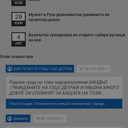
н
ЮЛИ
п
б
п
Музеят в Русе домакинства ушиването на
29
с
гигантска рокля
о
ЮЛИ
с
а
р
Безплатна тренировка на открито събира русенци
4
у
на кея
з
АВГ
з
п
Нови коментари
ASP.NET_SessionId
Сесия
Т
Microsoft
с
Corporation
D
www.dunavmost.com
п
БАЙ ПЕТКО ОТ ГРАД ГОЦЕ ДЕЛЧЕВ
07:38 | 6.8.2026 г.
и
т
к
Родния град на това недоразумение КАНДЬО
п
.ГРАЖДАНИТЕ НА ГОЦЕ ДЕЛЧЕВ И РАЬОНА МНОГО
и
у
ДОБРЕ СИ СПОМНЯТ ЗА БАЩАТА НА ТОЗИ...
р
к
Георги Кандев: Полицаите на улицата изнемогват заради...
п
д
д
п
Даниела
06:02 | 6.8.2026 г.
у