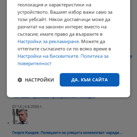
геолокация и характеристики на
устройството. Вашият избор важи само за
този уебсайт. Някои доставчици може да
Медикаменти за отслабване крият риск от косопад
разчитат на законен интерес вместо на
07:20 | 6.8.2026 г.
съгласие; имате право да възразите в
Настройки за рекламиране
. Можете да
оттеглите съгласието си по всяко време в
Настройки на бисквитките
.
Политика за
Румен Радев ще посети терена за бъдещия космически център
в...
поверителност
07:19 | 6.8.2026 г.
НАСТРОЙКИ
ДА, КЪМ САЙТА
Честваме празника Преображение Господне
Строго
Ефективност
необходимо
07:14 | 6.8.2026 г.
Таргетиране
Функционалност
Георги Кандев: Полицаите на улицата изнемогват заради...