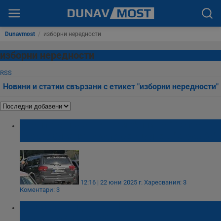
Dunavmost
/
изборни нередности
изборни нередности
RSS
Новини и статии свързани с етикет "изборни нередности"
Ивайло Мирчев: Автомобили на "Делта
гард" обикалят около секциите в "Дружба"
12:16 | 22 юни 2025 г.
Харесвания: 3
Коментари: 3
Хамид Хамид: Г-жо Нейкова, кога ще си
дадете оставката?