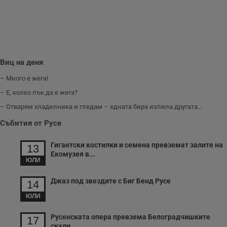
с
з
с
п
о
р
п
н
Виц на деня
п
к
ч
– Много е жега!
п
с
– Е, колко пък да е жега?
б
– Отварям хладилника и гледам – едната бира изпила другата...
__cf_bm
29
Т
Cloudflare Inc.
минути
с
.twitter.com
Събития от Русе
59
р
секунди
м
б
Гигантски костилки и семена превземат залите на
13
о
Екомузея в...
у
ЮЛИ
п
о
и
Джаз под звездите с Биг Бенд Русе
14
т
ЮЛИ
receive-cookie-deprecation
.hit.gemius.pl
1 година
Т
с
с
Русенската опера превзема Белоградчишките
17
н
скали