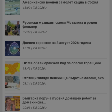
Име
Доставчик
/
Домейн
О
Американски военен самолет кацна в София
до
15:09 | 7.8.2026 г.
__RequestVerificationToken
Сесия
Т
Microsoft
п
Corporation
ф
www.dunavmost.com
з
Русенски музикант смеси Металика и роден
п
фолклор
и
п
09:32 | 7.8.2026 г.
A
т
е
Дневен хороскоп за 8 август 2026 година
д
н
15:31 | 7.8.2026 г.
п
с
у
и
НИМХ обяви оранжев код за опасни горещини
ф
13:46 | 7.8.2026 г.
н
м
Т
Стотици хиляди пенсии ще бъдат намалени, ако...
и
п
08:14 | 5.8.2026 г.
у
з
б
Българка поръча първия домашен робот за
VISITOR_PRIVACY_METADATA
5 месеца
Т
YouTube
домакинска...
4
с
.youtube.com
седмици
с
20:03 | 5.8.2026 г.
с