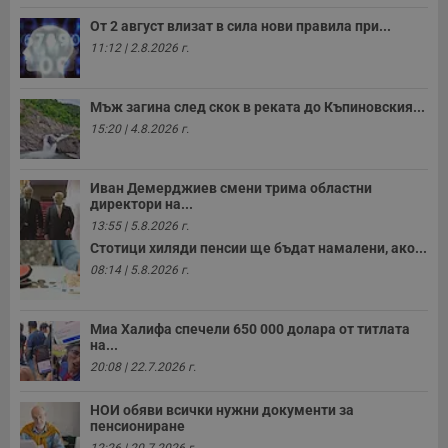
п
и
От 2 август влизат в сила нови правила при...
п
11:12 | 2.8.2026 г.
т
в
с
з
Мъж загина след скок в реката до Къпиновския...
с
п
15:20 | 4.8.2026 г.
о
р
п
н
Иван Демерджиев смени трима областни
п
директори на...
к
ч
13:55 | 5.8.2026 г.
п
Стотици хиляди пенсии ще бъдат намалени, ако...
с
б
08:14 | 5.8.2026 г.
__cf_bm
29
Т
Cloudflare Inc.
минути
с
.twitter.com
59
р
Миа Халифа спечели 650 000 долара от титлата
секунди
м
на...
б
о
20:08 | 22.7.2026 г.
у
п
о
НОИ обяви всички нужни документи за
и
пенсиониране
т
12:26 | 20.7.2026 г.