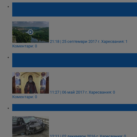
500 души се включват в крос-поход по
поречието на Русенски лом
21:18 | 25 септември 2017 г.
Харесвания: 1
Коментари: 0
Мистерия около иконата на Димитър
Басарбовски
11:27 | 06 май 2017 г.
Харесвания: 0
Коментари: 0
10 катастрофи в Русенско
12:11 | 02 декември 2016 г.
Харесвания: 0