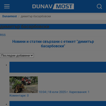
Dunavmost
/
димитър басарбовски
димитър басарбовски
RSS
Новини и статии свързани с етикет "димитър
басарбовски"
Пожарникари премахнаха паднало дърво
на улица "Св. Димитър Басарбовски"
10:04 | 18 юли 2025 г.
Харесвания: 1
Коментари: 0
Почитаме паметта на свети Димитър