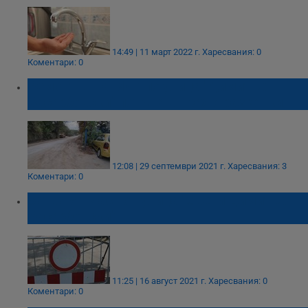
14:49 | 11 март 2022 г.
Харесвания: 0
Коментари: 0
Ремонтът на ВИК по улица "Димитър
Басарбовски" потъна в прах и разкопки
12:08 | 29 септември 2021 г.
Харесвания: 3
Коментари: 0
Затварят част от улица "Свети Димитър
Басарбовски"
11:25 | 16 август 2021 г.
Харесвания: 0
Коментари: 0