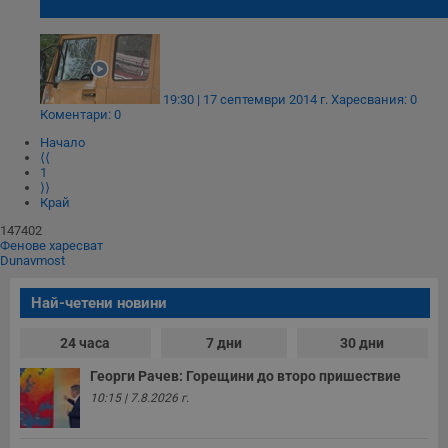
пътя за "Средна кула"
Таргетиране
Функционалност
19:30 | 17 септември 2014 г.
Харесвания: 0
Некласифицирани
Коментари: 0
Начало
⟨⟨
1
⟩⟩
Край
147402
Фенове харесват
Строго необходимо
Ефективност
Dunavmost
Таргетиране
Функционалност
Най-четени новини
Некласифицирани
24 часа
7 дни
30 дни
Строго необходимите бисквитки позволяват основната
функционалност на уебсайта, като потребителско
Георги Рачев: Горещини до второ пришествие
влизане и управление на акаунта. Уебсайтът не може да
се използва правилно без строго необходими
10:15 | 7.8.2026 г.
бисквитки.
Валиден