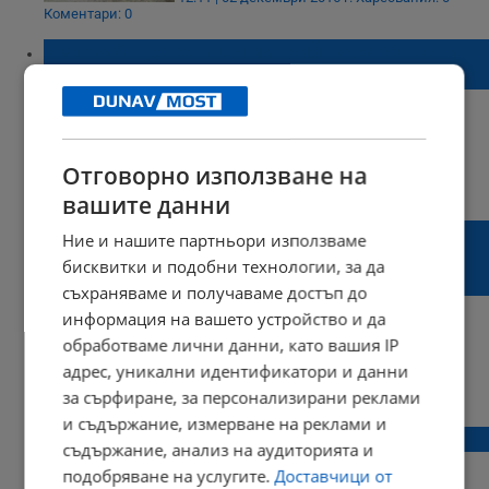
Коментари: 0
Изложба „Свети Димитрий Басарбовски –
светец на два народа“
Отговорно използване на
08:54 | 24 октомври 2016 г.
Харесвания: 0
Коментари: 0
вашите данни
Неделното училище към храм „Св.
Ние и нашите партньори използваме
Троица“ се мести в Областна
бисквитки и подобни технологии, за да
администрация
съхраняваме и получаваме достъп до
информация на вашето устройство и да
обработваме лични данни, като вашия IP
адрес, уникални идентификатори и данни
15:07 | 27 май 2016 г.
Харесвания: 0
за сърфиране, за персонализирани реклами
Коментари: 0
и съдържание, измерване на реклами и
Празник в Басарбовския манастир
съдържание, анализ на аудиторията и
подобряване на услугите.
Доставчици от