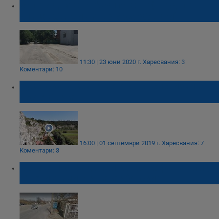
Заповядайте на безплатен офроуд по
улица „Св. Димитър Басарбовски“!
11:30 | 23 юни 2020 г.
Харесвания: 3
Коментари: 10
Русенското село чието име телевизиите
често бъркат
16:00 | 01 септември 2019 г.
Харесвания: 7
Коментари: 3
Момче пострада при катастрофа на улица
"Свети Димитър Басарбовски"