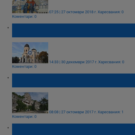
07:25 | 27 октомври 2018 г.
Харесвания: 0
Коментари: 0
Русенска митрополия довършва две
емблематични църкви
14:33 | 30 декември 2017 г.
Харесвания: 0
Коментари: 0
Днес почитаме Свети Димитър
Басарбовски
08:08 | 27 октомври 2017 г.
Харесвания: 1
Коментари: 0
Челна катастрофа на отбивка за булевард
"България"