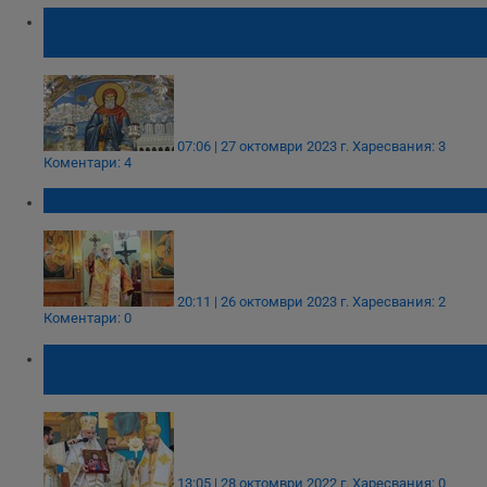
Днес почитаме свети Димитър
Басарбовски
07:06 | 27 октомври 2023 г.
Харесвания: 3
Коментари: 4
Празнично богослужение в село Басарбово
20:11 | 26 октомври 2023 г.
Харесвания: 2
Коментари: 0
Румънският патриарх удостои Митрополит
Наум с орден
13:05 | 28 октомври 2022 г.
Харесвания: 0