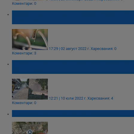
Коментари: 0
Спират водата в част от "Здравец - Изток"
в четвъртък
17:29 | 02 август 2022 г.
Харесвания: 0
Коментари: 3
Праховото замърсяване от разкопките на
ВИК - Русе
12:21 | 10 юли 2022 г.
Харесвания: 4
Коментари: 0
Възкресение в Басарбовския манастир