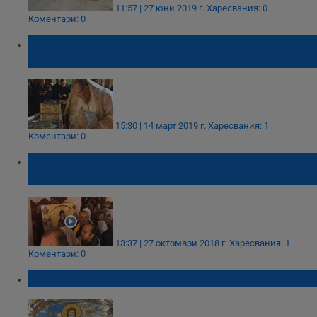
11:57 | 27 юни 2019 г.
Харесвания: 0
Коментари: 0
Показват ризата на преп. Димитър
Басарбовски в Русе
15:30 | 14 март 2019 г.
Харесвания: 1
Коментари: 0
Миряни от цяла България се стичат в
Басарбовския скален манастир
13:37 | 27 октомври 2018 г.
Харесвания: 1
Коментари: 0
Почитаме Свети Димитър Басарбовски