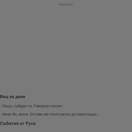
съдържанието на
сайта и
РЕКЛАМА
потребителския
опит.
Gdynp
1 година
Тази бисквитка се
Gemius
използва с цел
.hit.gemius.pl
събиране на
информация за
потребителското
поведение и
предпочитания.
Тази информация
се използва, за да
се оптимизира
представянето на
уебсайта и да
направят
рекламните
съобщения по-
важни за
потребителя.
Виц на деня
- Пешо, събуди се. Говориш насън!
- Аман бе, жена. Остави ме поне насън да кажа нещо...
Събития от Русе