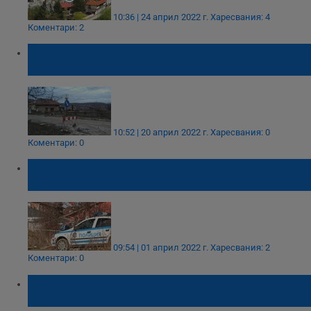
10:36 | 24 април 2022 г.
Харесвания: 4
Коментари: 2
ИФА на ВиК се удари в товарен автомобил
в квартал Средна кула
10:52 | 20 април 2022 г.
Харесвания: 0
Коментари: 0
Търсят извършителите на кражба от имот
на улица "Димитър Басарбовски"
09:54 | 01 април 2022 г.
Харесвания: 2
Коментари: 0
ВиК - Русе спира водата на улица „Св.
Димитър Басарбовски“