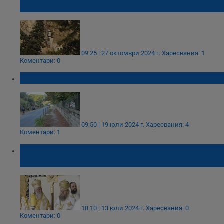
Басарбовски
09:25 | 27 октомври 2024 г.
Харесвания: 1
Коментари: 0
Милиони на боклука
09:50 | 19 юли 2024 г.
Харесвания: 4
Коментари: 1
Русенският митрополит Наум гостува на
Румънския патриарх Даниил
18:10 | 13 юли 2024 г.
Харесвания: 0
Коментари: 0