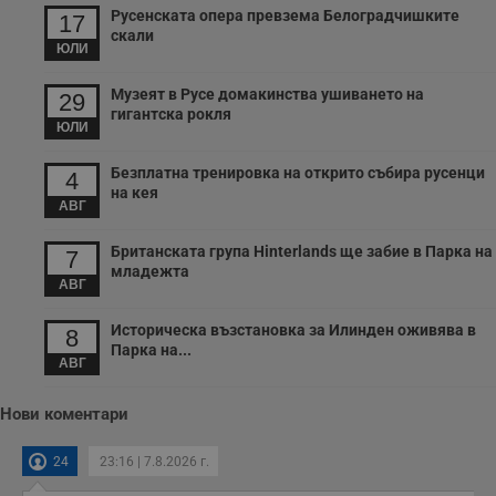
Русенската опера превзема Белоградчишките
17
скали
ЮЛИ
Музеят в Русе домакинства ушиването на
29
гигантска рокля
ЮЛИ
Безплатна тренировка на открито събира русенци
4
на кея
АВГ
Британската група Hinterlands ще забие в Парка на
7
младежта
АВГ
Историческа възстановка за Илинден оживява в
8
Парка на...
АВГ
Нови коментари
24
23:16 | 7.8.2026 г.