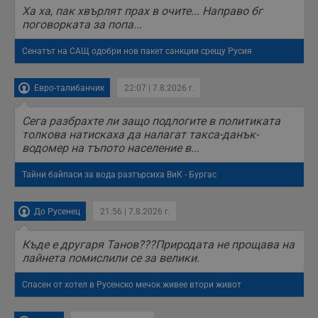
Ха ха, пак хвърлят прах в очите... Направо бг
поговорката за попа...
Сенатът на САЩ одобри нов пакет санкции срещу Русия
Евро-талибанчик
22:07 | 7.8.2026 г.
Сега разбрахте ли защо подлогите в политиката
толкова натискаха да налагат такса-данък-
водомер на тъпото население в...
Тайни байпаси за вода разтърсиха ВиК - Бургас
До Русенец
21:56 | 7.8.2026 г.
Къде е другаря Танов???Природата не прощава на
лайнета помислили се за велики.
Спасен от хотел в Русенско мечок живее втори живот