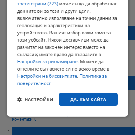
трети страни (723)
може също да обработват
данните ви за тези и други цели,
18:25 | 28 октомври 2015 г.
Харесвания: 0
включително използване на точни данни за
Коментари: 0
геолокация и характеристики на
Откриха параклис „Свети Димитър
устройството. Вашият избор важи само за
Басарбовски“
този уебсайт. Някои доставчици може да
разчитат на законен интерес вместо на
съгласие; имате право да възразите в
Настройки за рекламиране
. Можете да
17:30 | 27 октомври 2015 г.
Харесвания: 0
оттеглите съгласието си по всяко време в
Коментари: 0
Настройки на бисквитките
.
Политика за
Община Русе закрива дома за деца "Св.
поверителност
Димитър Басарбовски"
НАСТРОЙКИ
ДА, КЪМ САЙТА
09:54 | 13 февруари 2015 г.
Харесвания: 1
Строго
Ефективност
Коментари: 0
необходимо
Микробус нацели пожарен автомобил на