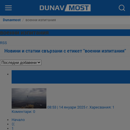
Dunavmost
/
военни изпитания
военни изпитания
RSS
Новини и статии свързани с етикет "военни изпитания"
Северна Корея изстреля ракета към
Японско море
08:53 | 14 януари 2025 г.
Харесвания: 1
Коментари: 0
Начало
⟨⟨
1