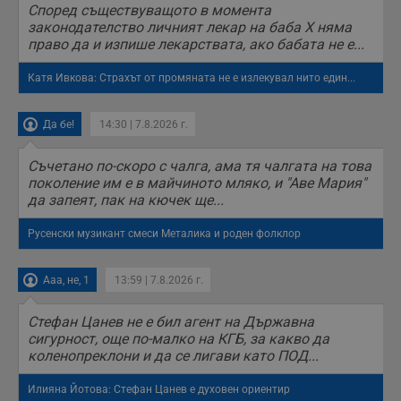
п
Според съществуващото в момента
б
законодателство личният лекар на баба Х няма
п
с
право да и изпише лекарствата, ако бабата не е...
о
с
а
Катя Ивкова: Страхът от промяната не е излекувал нито един...
р
у
з
Да бе!
14:30 | 7.8.2026 г.
з
п
Съчетано по-скоро с чалга, ама тя чалгата на това
ASP.NET_SessionId
Сесия
Т
Microsoft
с
Corporation
поколение им е в майчиното мляко, и "Аве Мария"
D
www.dunavmost.com
да запеят, пак на кючек ще...
п
и
т
Русенски музикант смеси Металика и роден фолклор
к
п
и
у
Ааа, не, 1
13:59 | 7.8.2026 г.
р
к
п
Стефан Цанев не е бил агент на Държавна
д
сигурност, още по-малко на КГБ, за какво да
д
коленопреклони и да се лигави като ПОД...
п
у
Илияна Йотова: Стефан Цанев е духовен ориентир