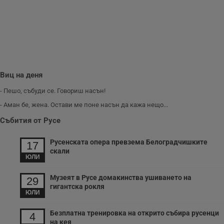
з
п
и
п
A
т
е
д
н
п
с
Виц на деня
у
и
- Пешо, събуди се. Говориш насън!
ф
н
- Аман бе, жена. Остави ме поне насън да кажа нещо...
м
Т
и
Събития от Русе
п
у
з
Русенската опера превзема Белоградчишките
17
б
скали
ЮЛИ
VISITOR_PRIVACY_METADATA
5 месеца
Т
YouTube
4
с
.youtube.com
седмици
с
Музеят в Русе домакинства ушиването на
29
с
гигантска рокля
п
ЮЛИ
и
п
т
Безплатна тренировка на открито събира русенци
4
в
на кея