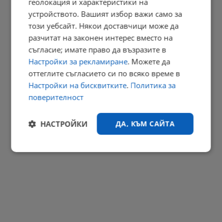
геолокация и характеристики на
Американски военен самолет кацна в София
устройството. Вашият избор важи само за
15:09 | 7.8.2026 г.
този уебсайт. Някои доставчици може да
РЕКЛАМА
разчитат на законен интерес вместо на
съгласие; имате право да възразите в
Настройки за рекламиране
. Можете да
оттеглите съгласието си по всяко време в
Настройки на бисквитките
.
Политика за
поверителност
НАСТРОЙКИ
ДА, КЪМ САЙТА
Строго
Ефективност
необходимо
Таргетиране
Функционалност