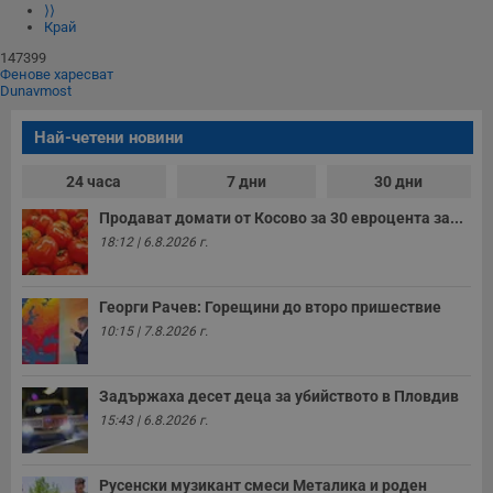
⟩⟩
Край
147399
Фенове харесват
Dunavmost
Най-четени новини
24 часа
7 дни
30 дни
Продават домати от Косово за 30 евроцента за...
18:12 | 6.8.2026 г.
Георги Рачев: Горещини до второ пришествие
10:15 | 7.8.2026 г.
Задържаха десет деца за убийството в Пловдив
15:43 | 6.8.2026 г.
Русенски музикант смеси Металика и роден