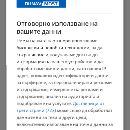
15:41 | 7.8.2026 г.
Отговорно използване на
вашите данни
Дневен хороскоп за 8 август 2026 година
Ние и нашите партньори използваме
15:31 | 7.8.2026 г.
бисквитки и подобни технологии, за да
съхраняваме и получаваме достъп до
информация на вашето устройство и да
ИАРА пресече нелегална онлайн търговия с миди
обработваме лични данни, като вашия IP
15:27 | 7.8.2026 г.
адрес, уникални идентификатори и данни
за сърфиране, за персонализирани реклами
и съдържание, измерване на реклами и
съдържание, анализ на аудиторията и
МВР издирва Христо Величков
подобряване на услугите.
Доставчици от
15:24 | 7.8.2026 г.
трети страни (723)
може също да обработват
данните ви за тези и други цели,
включително използване на точни данни за