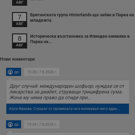
с
АВГ
з
с
п
Британската група Hinterlands ще забие в Парка на
7
о
младежта
р
АВГ
п
н
п
Историческа възстановка за Илинден оживява в
8
к
Парка на...
ч
АВГ
п
с
б
Нови коментари
__cf_bm
29
Т
Cloudflare Inc.
минути
с
.twitter.com
дя
15:30 | 7.8.2026 г.
59
р
секунди
м
б
о
Друг случай: международен шофьор, нуждае се от
у
лекарства за диабет, струващи трицифрена сума.
п
Жена му няма право да отиде при...
о
и
т
Катя Ивкова: Страхът от промяната не е излекувал нито един...
receive-cookie-deprecation
.hit.gemius.pl
1 година
Т
с
с
да
15:24 | 7.8.2026 г.
н
н