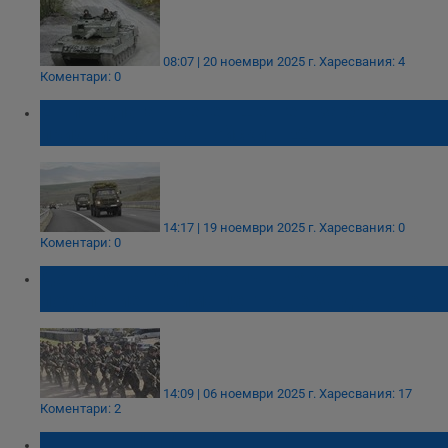
08:07 | 20 ноември 2025 г.
Харесвания: 4
Коментари: 0
ЕК предлага ''военен Шенген'' за бързо
придвижване на войски в ЕС
14:17 | 19 ноември 2025 г.
Харесвания: 0
Коментари: 0
До края на годината във всяко военно
поделение ще има центрове за дронове
14:09 | 06 ноември 2025 г.
Харесвания: 17
Коментари: 2
От "Карамфил" до "Сатана" - как руските