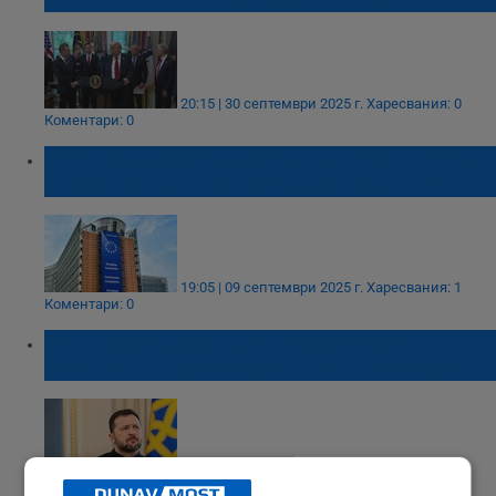
20:15 | 30 септември 2025 г.
Харесвания: 0
Коментари: 0
ЕК отпусна 150 милиарда евро за отбрана,
България ще получи 3 милиарда евро
19:05 | 09 септември 2025 г.
Харесвания: 1
Коментари: 0
Володимир Зеленски: Близо 60% от
оръжията ни се произвеждат в Украйна
09:11 | 07 септември 2025 г.
Харесвания: 1
Коментари: 0