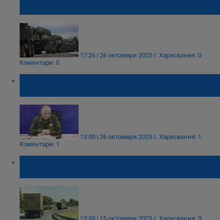
оръжия получават имената си?
17:26 | 26 октомври 2025 г.
Харесвания: 0
Коментари: 0
Владимир Путин обяви успешен тест на
нова ядрена ракета
13:00 | 26 октомври 2025 г.
Харесвания: 1
Коментари: 1
Военна техника тръгва по пътищата на
страната
13:53 | 15 октомври 2025 г.
Харесвания: 0