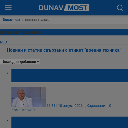
Dunavmost
/
военна техника
военна техника
RSS
Новини и статии свързани с етикет "военна техника"
Иван Анчев: България не е подготвена за
новите заплахи пред сигурността
11:31 | 10 август 2026 г.
Харесвания: 0
Коментари: 0
България ще плати повече за за бойните
машини "Страйкър"