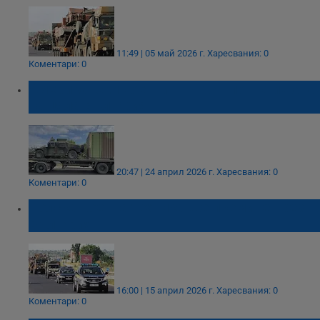
11:49 | 05 май 2026 г.
Харесвания: 0
Коментари: 0
Американски военни тръгват по пътищата
на цяла България
20:47 | 24 април 2026 г.
Харесвания: 0
Коментари: 0
Полска военна техника ще премине през
България
16:00 | 15 април 2026 г.
Харесвания: 0
Коментари: 0