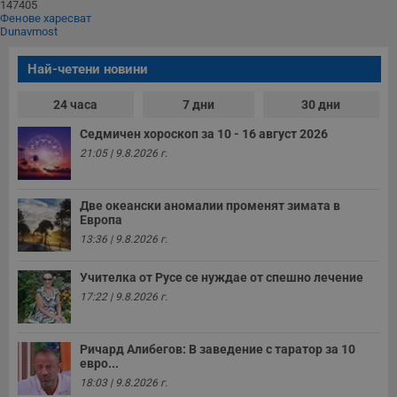
п
147405
и
Фенове харесват
п
Dunavmost
A
т
е
Най-четени новини
д
н
п
24 часа
7 дни
30 дни
с
у
Седмичен хороскоп за 10 - 16 август 2026
и
ф
21:05 | 9.8.2026 г.
н
м
Т
и
Две океански аномалии променят зимата в
п
Европа
у
з
13:36 | 9.8.2026 г.
б
VISITOR_PRIVACY_METADATA
5 месеца
Т
YouTube
Учителка от Русе се нуждае от спешно лечение
4
с
.youtube.com
17:22 | 9.8.2026 г.
седмици
с
с
п
и
Ричард Алибегов: В заведение с таратор за 10
п
т
евро...
в
18:03 | 9.8.2026 г.
с