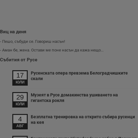
Виц на деня
- Пешо, събуди се. Говориш насън!
- Аман бе, жена. Остави ме поне насън да кажа нещо...
Събития от Русе
Русенската опера превзема Белоградчишките
17
скали
ЮЛИ
Музеят в Русе домакинства ушиването на
29
гигантска рокля
ЮЛИ
Безплатна тренировка на открито събира русенци
4
на кея
АВГ