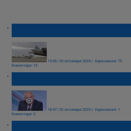
Русия показа първия построен изтребител
Су-75 "Шахмат"
15:06 | 03 октомври 2025 г.
Харесвания: 75
Коментари: 13
Валентин Радев: Заедно с НАТО ще се
защитим
18:47 | 02 октомври 2025 г.
Харесвания: 1
Коментари: 0
Доналд Тръмп обяви мащабни реформи
във военното производство на САЩ