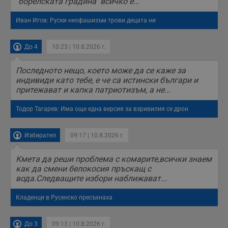
"борелската градина" всичко е...
Иван Игов: Руски неофашизъм трови децата ни
До 4
10:23 | 10.8.2026 г.
Последното нещо, което може да се каже за
индивиди като тебе, е че са истински българи и
притежават и капка патриотизъм, а не...
Тодор Тагарев: Има още една версия за взривилия се дрон
Избирател
09:17 | 10.8.2026 г.
Кмета да реши проблема с комарите,всички знаем
как да смени белокосия пръскащ с
вода.Следващите избори наближават...
Кладенци в Русенско пресъхнаха
До 3
09:13 | 10.8.2026 г.