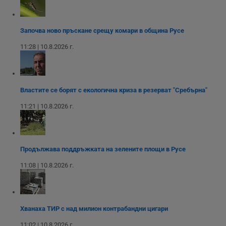
функционалността
използва за
уебсайта
на социалните
вътрешни
използва новата
медии в сайта.
анализи от
или старата
оператора на
версия на
Започва ново пръскане срещу комари в община Русе
сайта.
интерфейса на
Youtube.
_sharedID_cst
.dunavmost.com
11
Тази бисквитка се
11:28 | 10.8.2026 г.
месеца 4
използва за
седмици
проследяване на
потребителски
взаимодействия и
ангажираност на
уебсайта за
Властите се борят с екологична криза в резерват "Сребърна"
подобряване на
обслужването и
11:21 | 10.8.2026 г.
потребителския
опит.
Gtest
1
Тази бисквитка се
Gemius
седмица
използва за A/B
.hit.gemius.pl
тестване на
Продължава поддръжката на зелените площи в Русе
уебсайта чрез
събиране на
11:08 | 10.8.2026 г.
данни за
поведението и
взаимодействието
на посетителите.
Той помага за
подобряване на
потребителския
Хванаха ТИР с над милион контрабандни цигари
опит, като
разбира как
11:02 | 10.8.2026 г.