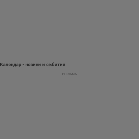
събиране на
информация за
потребителското
поведение и
предпочитания.
Тази информация
се използва, за да
се оптимизира
представянето на
уебсайта и да
направят
рекламните
съобщения по-
важни за
потребителя.
Календар - новини и събития
РЕКЛАМА