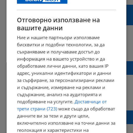
Полша подписа договор за покупка на още
южнокорейски танкове за над 6 милиарда
Отговорно използване на
долара
вашите данни
Ние и нашите партньори използваме
бисквитки и подобни технологии, за да
16:47 | 01 август 2025 г.
Харесвания: 0
съхраняваме и получаваме достъп до
Коментари: 0
информация на вашето устройство и да
Турция разработи крилата ракета SOM-М
обработваме лични данни, като вашия IP
за изтребител от пето поколение
адрес, уникални идентификатори и данни
за сърфиране, за персонализирани реклами
и съдържание, измерване на реклами и
съдържание, анализ на аудиторията и
19:38 | 06 юли 2025 г.
Харесвания: 0
подобряване на услугите.
Доставчици от
Коментари: 0
трети страни (723)
може също да обработват
Бивш разузнавач: Български фирми
данните ви за тези и други цели,
поддържат руската военна промишленост
включително използване на точни данни за
геолокация и характеристики на