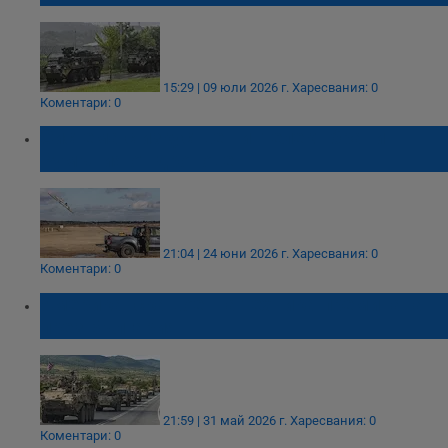
15:29 | 09 юли 2026 г.
Харесвания: 0
Коментари: 0
Система с изкуствен интелект брани
Румъния от дронове
21:04 | 24 юни 2026 г.
Харесвания: 0
Коментари: 0
Американска военна техника преминава
през България
21:59 | 31 май 2026 г.
Харесвания: 0
Коментари: 0