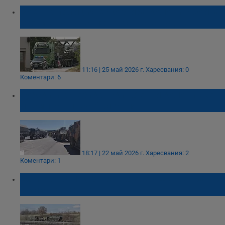
Военна полиция ескортира колони с бойна
техника за учението „Ответен удар"
11:16 | 25 май 2026 г.
Харесвания: 0
Коментари: 6
Турски и американски военни колони ще
преминат през България
18:17 | 22 май 2026 г.
Харесвания: 2
Коментари: 1
ЕС и НАТО подготвят военен Шенген за 100
милиарда евро