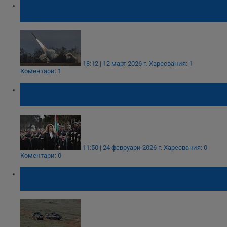
Сръбската армия се сдоби с хиперзвукови
балистични ракети
18:12 | 12 март 2026 г.
Харесвания: 1
Коментари: 1
Заемът за армията изолира родната
отбранителна индустрия
11:50 | 24 февруари 2026 г.
Харесвания: 0
Коментари: 0
Първите пет бойни машини "Страйкър"
пристигнаха в Бургас