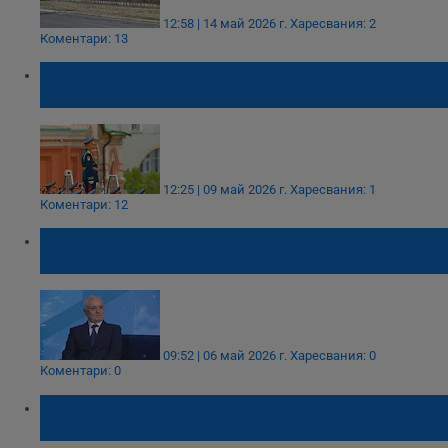
12:58 | 14 май 2026 г.
Харесвания: 2
Коментари: 13
Русия отбеляза Деня на победата с
рекордно малко чужди лидери
12:25 | 09 май 2026 г.
Харесвания: 1
Коментари: 12
Атанас Запрянов: Удълженият бюджет
остави армията без парад
09:52 | 06 май 2026 г.
Харесвания: 0
Коментари: 0
Военна техника тръгва по пътищата към
Румъния