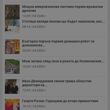
з
с
Мощна микровълнова система пържи вражески
п
дронове
о
р
14:29 | 9.8.2026 г.
п
н
Стотици хиляди пенсии ще бъдат намалени, ако...
п
08:14 | 5.8.2026 г.
к
ч
п
с
Българка поръча първия домашен робот за
б
домакинска...
__cf_bm
29
Т
Cloudflare Inc.
20:03 | 5.8.2026 г.
минути
с
.twitter.com
59
р
секунди
м
Мъж загина след скок в реката до Къпиновския...
б
о
15:20 | 4.8.2026 г.
у
п
о
и
Иван Демерджиев смени трима областни
т
директори на...
receive-cookie-deprecation
.hit.gemius.pl
1 година
Т
13:55 | 5.8.2026 г.
с
с
н
Георги Рачев: Горещини до второ пришествие
н
10:15 | 7.8.2026 г.
п