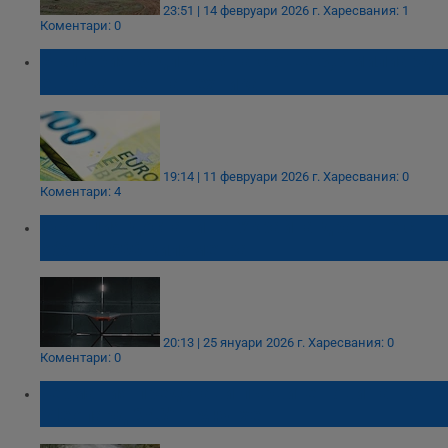
23:51 | 14 февруари 2026 г.
Харесвания: 1
Коментари: 0
България задлъжнява с още 3,3 милиарда
евро за военна техника
19:14 | 11 февруари 2026 г.
Харесвания: 0
Коментари: 4
Франция достави на Украйна дронове с
обхват 500 километра
20:13 | 25 януари 2026 г.
Харесвания: 0
Коментари: 0
Германия представи първите нови танкове
"Леопард 2А8" в Мюнхен