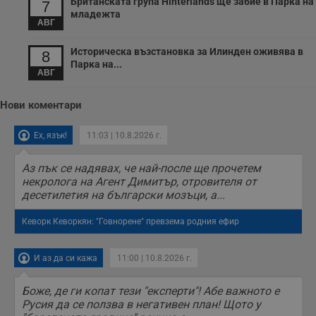
Британската група Hinterlands ще забие в Парка на
7
младежта
АВГ
Историческа възстановка за Илинден оживява в
8
Парка на...
АВГ
Нови коментари
Ех, язък!
11:03 | 10.8.2026 г.
Аз пък се надявах, че най-после ще прочетем
некролога на Агент Димитър, отровителя от
десетилетия на български мозъци, а...
Кеворк Кеворкян: "Говнорене" превзема родния ефир
И аз да си кажа
11:00 | 10.8.2026 г.
Боже, де ги копат тези "експерти"! Абе важното е
Русия да се ползва в негативен план! Щото у