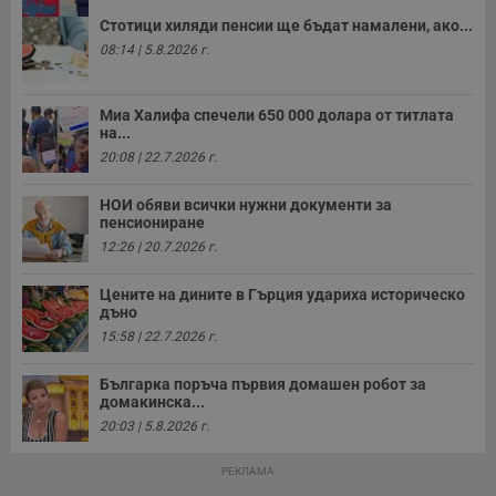
б
п
Стотици хиляди пенсии ще бъдат намалени, ако...
с
08:14 | 5.8.2026 г.
о
с
а
р
у
Миа Халифа спечели 650 000 долара от титлата
з
на...
з
20:08 | 22.7.2026 г.
п
ASP.NET_SessionId
Сесия
Т
Microsoft
НОИ обяви всички нужни документи за
с
Corporation
пенсиониране
D
www.dunavmost.com
п
12:26 | 20.7.2026 г.
и
т
к
Цените на дините в Гърция удариха историческо
п
дъно
и
у
15:58 | 22.7.2026 г.
р
к
п
Българка поръча първия домашен робот за
д
домакинска...
д
п
20:03 | 5.8.2026 г.
у
РЕКЛАМА