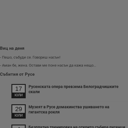
з
п
и
п
A
т
е
д
н
п
с
у
Виц на деня
и
ф
- Пешо, събуди се. Говориш насън!
н
м
- Аман бе, жена. Остави ме поне насън да кажа нещо...
Т
и
Събития от Русе
п
у
з
Русенската опера превзема Белоградчишките
б
17
скали
VISITOR_PRIVACY_METADATA
5 месеца
Т
ЮЛИ
YouTube
4
с
.youtube.com
седмици
с
Музеят в Русе домакинства ушиването на
с
29
п
гигантска рокля
и
ЮЛИ
п
т
Безплатна тренировка на открито събира русенци
в