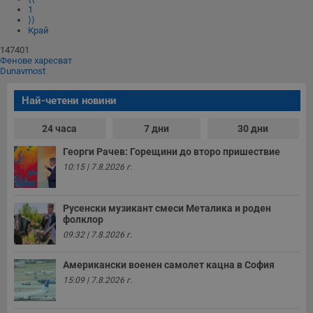
1
⟩⟩
Край
147401
Фенове харесват
Dunavmost
Най-четени новини
24 часа
7 дни
30 дни
Георги Рачев: Горещини до второ пришествие
10:15 | 7.8.2026 г.
Русенски музикант смеси Металика и роден
фолклор
09:32 | 7.8.2026 г.
Американски военен самолет кацна в София
15:09 | 7.8.2026 г.