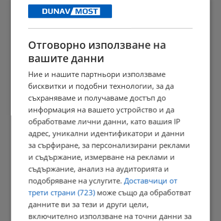
Съдът в Русе гледа мерките на обвиняемите за фентанил
18:38 | 7.8.2026 г.
Отговорно използване на
вашите данни
Земетресение разлюля Вранча и днес следобед
Ние и нашите партньори използваме
18:25 | 7.8.2026 г.
бисквитки и подобни технологии, за да
съхраняваме и получаваме достъп до
информация на вашето устройство и да
обработваме лични данни, като вашия IP
Тайни байпаси за вода разтърсиха ВиК - Бургас
адрес, уникални идентификатори и данни
18:04 | 7.8.2026 г.
за сърфиране, за персонализирани реклами
и съдържание, измерване на реклами и
съдържание, анализ на аудиторията и
Спасен от хотел в Русенско мечок живее втори живот
подобряване на услугите.
Доставчици от
трети страни (723)
може също да обработват
17:57 | 7.8.2026 г.
данните ви за тези и други цели,
включително използване на точни данни за