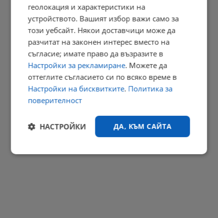
геолокация и характеристики на
Китай заобикаля европейските мита през Мароко и Турция
устройството. Вашият избор важи само за
този уебсайт. Някои доставчици може да
17:54 | 7.8.2026 г.
разчитат на законен интерес вместо на
РЕКЛАМА
съгласие; имате право да възразите в
Настройки за рекламиране
. Можете да
оттеглите съгласието си по всяко време в
Настройки на бисквитките
.
Политика за
поверителност
НАСТРОЙКИ
ДА, КЪМ САЙТА
Строго
Ефективност
необходимо
Таргетиране
Функционалност