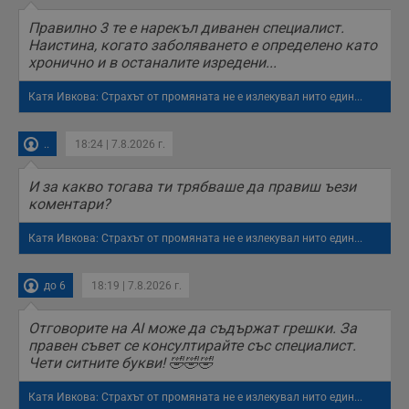
п
б
Правилно 3 те е нарекъл диванен специалист.
п
Наистина, когато заболяването е определено като
с
хронично и в останалите изредени...
о
с
а
Катя Ивкова: Страхът от промяната не е излекувал нито един...
р
у
з
з
..
18:24 | 7.8.2026 г.
п
ASP.NET_SessionId
Сесия
Т
Microsoft
И за какво тогава ти трябваше да правиш ъези
с
Corporation
коментари?
D
www.dunavmost.com
п
и
Катя Ивкова: Страхът от промяната не е излекувал нито един...
т
к
п
и
до 6
18:19 | 7.8.2026 г.
у
р
к
Отговорите на AI може да съдържат грешки. За
п
правен съвет се консултирайте със специалист.
д
д
Чети ситните букви! 🤣🤣🤣
п
у
Катя Ивкова: Страхът от промяната не е излекувал нито един...