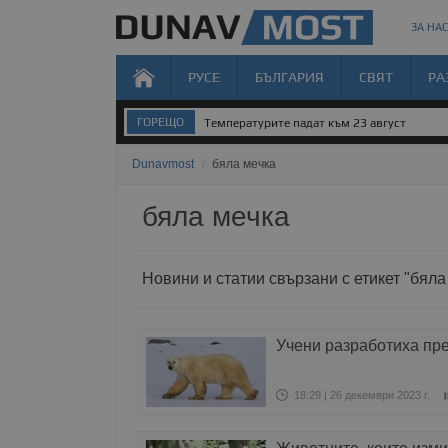
ЗА НАС
РУСЕ
БЪЛГАРИЯ
СВЯТ
РА
ГОРЕЩО
Температурите падат към 23 август
Dunavmost
/
бяла мечка
бяла мечка
Новини и статии свързани с етикет "бяла
Учени разработиха пре
18:29 | 26 декември 2023 г.