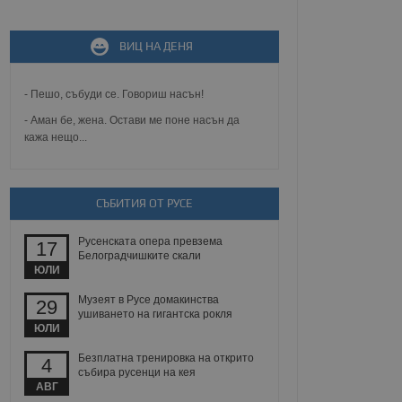
не, зададена от уеб
 ASP.NET MVC
ВИЦ НА ДЕНЯ
спре неразрешеното
т, известно като
тове. Той не съдържа
щожава при затваряне
- Пешо, събуди се. Говориш насън!
- Аман бе, жена. Остави ме поне насън да
ение на съгласието на
кажа нещо...
ст за тяхното
а данни за съгласието
ични политики и
антира, че техните
 сесии.
СЪБИТИЯ ОТ РУСЕ
аничаване между хората
а, за да се правят
Русенската опера превзема
хния уебсайт.
17
Белоградчишките скали
ЮЛИ
сигнализира на
 на бисквитките,
Музеят в Русе домакинства
29
а съответствие и
ушиването на гигантска рокля
ндарти и
ЮЛИ
Безплатна тренировка на открито
ck и предоставя
4
требител използва
събира русенци на кея
йният потребител може
АВГ
 уебсайт.