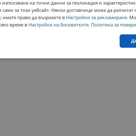
 използване на точни данни за геолокация и характеристик
 само за този уебсайт. Някои доставчици може да разчитат 
; имате право да възразите в
Настройки за рекламиране
. М
сяко време в
Настройки на бисквитките
.
Политика за повер
Д
Ефективност
Таргетиране
Функционалност
Н
еобходимо
Ефективност
Таргетиране
Функционалност
Неклас
исквитки позволяват основната функционалност на уебсайта, като потребителско
не може да се използва правилно без строго необходими бисквитки.
Валиден
Доставчик
/
Домейн
Описание