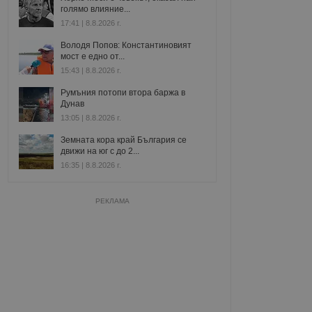
голямо влияние...
17:41 | 8.8.2026 г.
Володя Попов: Константиновият
мост е едно от...
15:43 | 8.8.2026 г.
Румъния потопи втора баржа в
Дунав
13:05 | 8.8.2026 г.
Земната кора край България се
движи на юг с до 2...
16:35 | 8.8.2026 г.
РЕКЛАМА