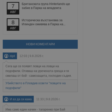
Британската група Hinterlands ще
7
забие в Парка на младежта
АВГ
Описание
Историческа възстановка за
8
Илинден оживява в Парка на...
АВГ
ребителски
елското поведение и
раници на сайта. Тя
яване на сайта. Тя
не на прегледи на
формация, която е
взаимодействат с
нкционалност в целия
прекарано на
редпочитанията на
НОВИ КОМЕНТАРИ
 сайтове; тя може
остта на социалните
тора на сайта.
използва новата или
dgd
12:03 | 9.8.2026 г.
елски взаимодействия
нето и потребителския
Сега ще се появят ловци на ловци на
педофили. Отиваш на уречената среща и ги
рез събиране на данни
 помага за
смилаш от бой - самозащита, господин съдия.
отребителите се
тапите на тестване.
Убийството в Пловдив освети "ловците на
педофили"
тистически данни,
 броя на посещенията,
 са били заредени.
И аз да си кажа
11:33 | 9.8.2026 г.
елския опит.
я за потребителското
Има само един начин - тагаренко при Бай
, за да се