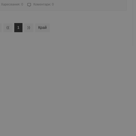
Харесвания: 0
Коментари: 0
⟨⟨
1
⟩⟩
Край