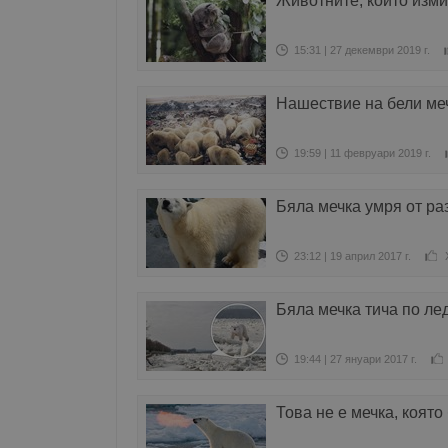
Животните, които изм
15:31 | 27 декември 2019 г.
Нашествие на бели ме
19:59 | 11 февруари 2019 г.
Бяла мечка умря от ра
23:12 | 19 април 2017 г.
Бяла мечка тича по ле
19:44 | 27 януари 2017 г.
Това не е мечка, която