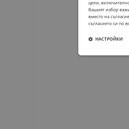
цели, включително
Вашият избор важи
вместо на съгласие
съгласието си по в
НАСТРОЙКИ
Строго
необходимо
Строго н
Строго необходимите б
на акаунта. Уебсайтът 
Име