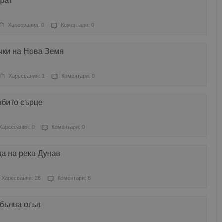
ират
Харесвания: 0
Коментари: 0
чки на Нова Земя
Харесвания: 1
Коментари: 0
збито сърце
Харесвания: 0
Коментари: 0
да на река Дунав
Харесвания: 26
Коментари: 6
 бълва огън