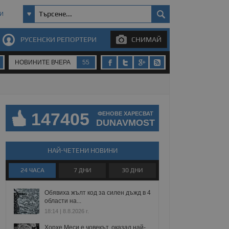
И
РУСЕНСКИ РЕПОРТЕРИ
СНИМАЙ
НОВИНИТЕ ВЧЕРА
55
147405
ФЕНОВЕ ХАРЕСВАТ
DUNAVMOST
НАЙ-ЧЕТЕНИ НОВИНИ
24 ЧАСА
7 ДНИ
30 ДНИ
Обявиха жълт код за силен дъжд в 4
области на...
18:14 | 8.8.2026 г.
Хорхе Меси е човекът, оказал най-