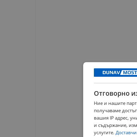
Отговорно и
Ние и нашите парт
получаваме достъп
вашия IP адрес, у
и съдържание, изм
услугите.
Доставчиц