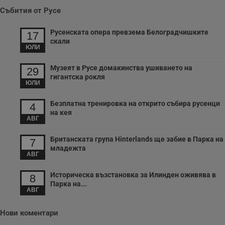
Събития от Русе
Русенската опера превзема Белоградчишките
17
скали
ЮЛИ
Музеят в Русе домакинства ушиването на
29
гигантска рокля
ЮЛИ
Безплатна тренировка на открито събира русенци
4
на кея
АВГ
Британската група Hinterlands ще забие в Парка на
7
младежта
АВГ
Историческа възстановка за Илинден оживява в
8
Парка на...
АВГ
Нови коментари