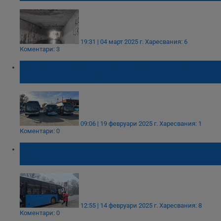
19:31 | 04 март 2025 г.
Харесвания: 6
Коментари: 3
Община Русе осигурява допълнителен
транспорт за Голяма Задушница
09:06 | 19 февруари 2025 г.
Харесвания: 1
Коментари: 0
Нови разписания за пет автобусни линии в
Русе
12:55 | 14 февруари 2025 г.
Харесвания: 8
Коментари: 0