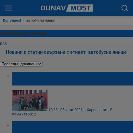
Dunavmost
/
автобусни линии
автобусни линии
RSS
Новини и статии свързани с етикет "автобусни линии"
Чужденци поемат градския транспорт в
Пловдив
10:38 | 08 юли 2026 г.
Харесвания: 0
Коментари: 2
Ветово обяви разписанието на автобусите
за празничните дни