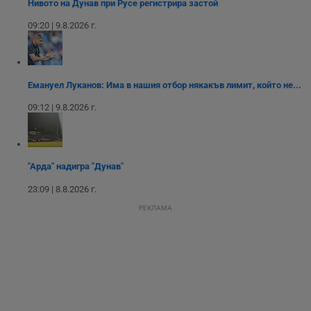
Нивото на Дунав при Русе регистрира застой
взаимодействия и
ангажираност на
09:20 | 9.8.2026 г.
уебсайта за
подобряване на
обслужването и
потребителския
опит.
Емануел Луканов: Има в нашия отбор някакъв лимит, който не...
Gtest
1
Тази бисквитка се
Gemius
седмица
използва за A/B
.hit.gemius.pl
тестване на
09:12 | 9.8.2026 г.
уебсайта чрез
събиране на
данни за
поведението и
взаимодействието
на посетителите.
"Арда" надигра "Дунав"
Той помага за
подобряване на
23:09 | 8.8.2026 г.
потребителския
опит, като
РЕКЛАМА
разбира как
потребителите се
ангажират с
различни
елементи на
уебсайта по
време на етапите
на тестване.
Gdyn
1 година
Тази бисквитка се
Gemius
използва за