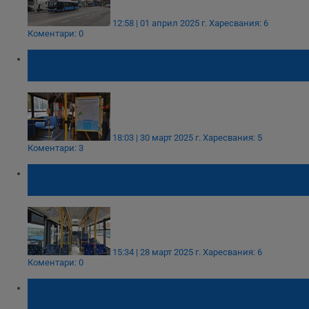
12:58 | 01 април 2025 г.
Харесвания: 6
Коментари: 0
Русенци остават в транспортна изолация
след променените разписания
18:03 | 30 март 2025 г.
Харесвания: 5
Коментари: 3
Нови разписания на градския транспорт в
Русе от 1 април
15:34 | 28 март 2025 г.
Харесвания: 6
Коментари: 0
Русенка: Дали ще защитавате кмета ни,
ако живеете така!