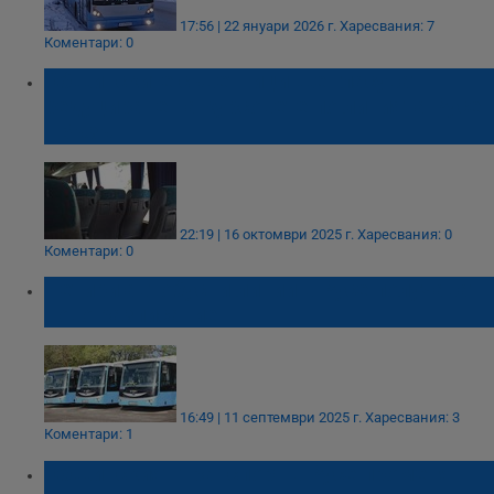
17:56 | 22 януари 2026 г.
Харесвания: 7
Коментари: 0
Общинските съветници ще гласуват
редуциране на курсовете по линията Русе
- Бъзън
22:19 | 16 октомври 2025 г.
Харесвания: 0
Коментари: 0
Четири автобусни линии в Русе получават
ново разписание
16:49 | 11 септември 2025 г.
Харесвания: 3
Коментари: 1
Общинският транспорт в Русе променя