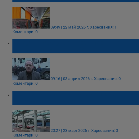
09:49 | 22 май 2026 г.
Харесвания: 1
Коментари: 0
Йордан Арабаджиев: Транспортните
фирми работят на загуба
09:16 | 03 април 2026 г.
Харесвания: 0
Коментари: 0
Превозвачи искат по-скъпи билети в
Бургаско заради дизела
20:27 | 23 март 2026 г.
Харесвания: 0
Коментари: 0