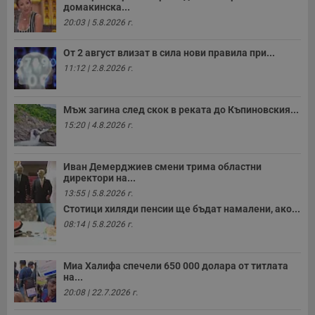
п
домакинска...
с
20:03 | 5.8.2026 г.
б
__cf_bm
29
Т
Cloudflare Inc.
От 2 август влизат в сила нови правила при...
минути
с
.twitter.com
59
р
11:12 | 2.8.2026 г.
секунди
м
б
о
у
Мъж загина след скок в реката до Къпиновския...
п
о
15:20 | 4.8.2026 г.
и
т
receive-cookie-deprecation
.hit.gemius.pl
1 година
Т
Иван Демерджиев смени трима областни
с
директори на...
с
н
13:55 | 5.8.2026 г.
н
Стотици хиляди пенсии ще бъдат намалени, ако...
п
б
08:14 | 5.8.2026 г.
п
с
о
с
Миа Халифа спечели 650 000 долара от титлата
а
на...
р
у
20:08 | 22.7.2026 г.
з
з