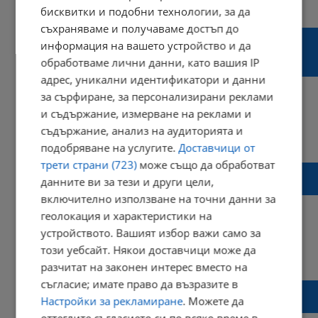
16:22 | 10 ноември 2023 г.
Харесвания: 5
бисквитки и подобни технологии, за да
Коментари: 1
съхраняваме и получаваме достъп до
Най-добрите автобусни линии: от Пловдив
информация на вашето устройство и да
до София и изключителните маршрути до
обработваме лични данни, като вашия IP
Варна
адрес, уникални идентификатори и данни
за сърфиране, за персонализирани реклами
и съдържание, измерване на реклами и
съдържание, анализ на аудиторията и
20:37 | 26 септември 2023 г.
Харесвания: 2
Коментари: 0
подобряване на услугите.
Доставчици от
трети страни (723)
може също да обработват
Община Ветово разработва нови
данните ви за тези и други цели,
разписания за автобусните линии
включително използване на точни данни за
геолокация и характеристики на
устройството. Вашият избор важи само за
този уебсайт. Някои доставчици може да
12:30 | 13 януари 2023 г.
Харесвания: 1
Коментари: 0
разчитат на законен интерес вместо на
съгласие; имате право да възразите в
Водният цикъл затваря булевард
Настройки за рекламиране
. Можете да
„Съединение“