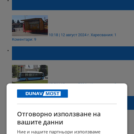
Русе
10:18 | 12 август 2024 г.
Харесвания: 1
Коментари: 9
Промениха маршрутите на три линии
заради задръстванията на Дунав мост
19:31 | 10 август 2024 г.
Харесвания: 0
Коментари: 5
Затварят улица „Згориград“ за основен
ремонт
Отговорно използване на
вашите данни
Ние и нашите партньори използваме