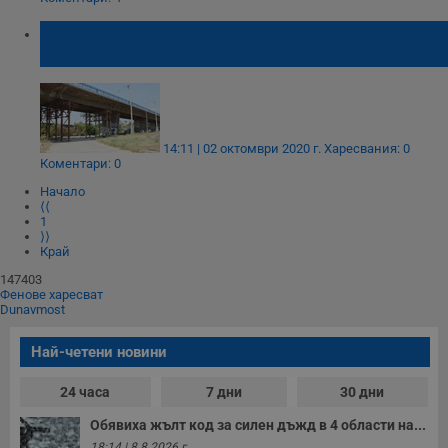
Строго необходимо
Ефективност
Временни автобусни разписания след
затваряне на Сарайския мост
Таргетиране
Функционалност
Некласифицирани
Строго необходимите бисквитки позволяват основната
функционалност на уебсайта, като потребителско
14:11 | 02 октомври 2020 г.
Харесвания: 0
влизане и управление на акаунта. Уебсайтът не може да
Коментари: 0
се използва правилно без строго необходими
бисквитки.
Начало
⟨⟨
Валиден
Име
Доставчик
/
Домейн
О
1
до
⟩⟩
Край
__RequestVerificationToken
Сесия
Т
Microsoft
п
Corporation
147403
ф
www.dunavmost.com
Фенове харесват
з
Dunavmost
п
и
п
Най-четени новини
A
т
е
24 часа
7 дни
30 дни
д
н
Обявиха жълт код за силен дъжд в 4 области на...
п
с
18:14 | 8.8.2026 г.