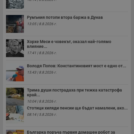
у
и
ф
н
Румъния потопи втора баржа в Дунав
м
Т
13:05 | 8.8.2026 г.
и
п
у
з
Хорхе Меси е човекът, оказал най-голямо
б
влияние...
VISITOR_PRIVACY_METADATA
5 месеца
Т
YouTube
17:41 | 8.8.2026 г.
4
с
.youtube.com
седмици
с
с
Володя Попов: Константиновият мост е едно от...
п
15:43 | 8.8.2026 г.
и
п
т
в
Трима души пострадаха при тежка катастрофа
с
з
край...
с
10:04 | 8.8.2026 г.
п
о
Стотици хиляди пенсии ще бъдат намалени, ако...
р
08:14 | 5.8.2026 г.
п
н
п
к
ч
Българка поръча първия домашен робот за