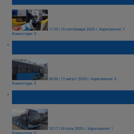
разписанията заради учениците
17:25 | 10 септември 2025 г.
Харесвания: 1
Коментари: 0
„Общински транспорт Русе“ ще купи 15
автобуса втора употреба
08:36 | 12 август 2025 г.
Харесвания: 3
Коментари: 5
Редуцират разписанията на две автобусни
линии в Русе
10:17 | 30 юли 2025 г.
Харесвания: 1
Коментари: 0