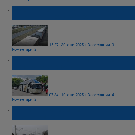
Задръстванията на Дунав мост нарушават
графиците на градския транспорт в Русе
16:27 | 30 юни 2025 г.
Харесвания: 0
Коментари: 2
Русенският градски транспорт навлиза в
туристическия бизнес
07:34 | 10 юни 2025 г.
Харесвания: 4
Коментари: 2
Седем автобусни линии в Русе увеличават
курсовете през почивните дни