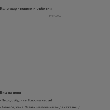
уебсайта и да
направят
рекламните
Календар - новини и събития
съобщения по-
важни за
РЕКЛАМА
потребителя.
Виц на деня
- Пешо, събуди се. Говориш насън!
- Аман бе, жена. Остави ме поне насън да кажа нещо...