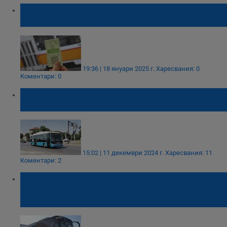
София въвежда зелен билет заради
мръсния въздух
19:36 | 18 януари 2025 г.
Харесвания: 0
Коментари: 0
Променят маршрута на два автобуса в
Русе
15:02 | 11 декември 2024 г.
Харесвания: 11
Коментари: 2
"Юнион Ивкони": Нито един от
собствениците на компанията не е
партийно ангажиран