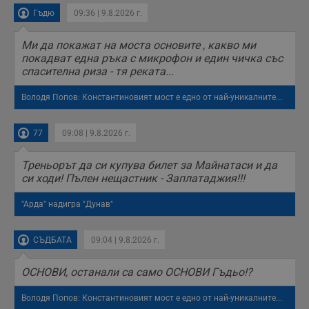
Гъдю
09:36 | 9.8.2026 г.
Ми да покажат на моста основите , какво ми
покадват една ръка с микрофон и един чичка със
спасителна риза - тя реката...
Володя Попов: Константиновият мост е едно от най-уникалните...
77
09:08 | 9.8.2026 г.
Треньорът да си купува билет за Майнатаси и да
си ходи! Пълен нещастник - Заплатаджия!!!
"Арда" надигра "Дунав"
СЪДБАТА
09:04 | 9.8.2026 г.
ОСНОВИ, останали са само ОСНОВИ Гъдьо!?
Володя Попов: Константиновият мост е едно от най-уникалните...