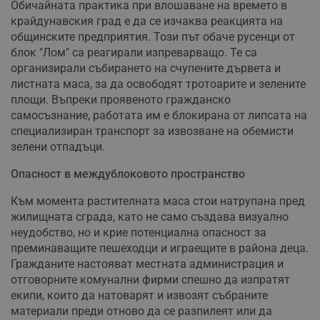
Обичайната практика при влошаване на времето в
крайдунавския град е да се изчаква реакцията на
общинските предприятия. Този път обаче русенци от
блок "Лом" са реагирали изпреварващо. Те са
организирали събирането на счупените дървета и
листната маса, за да освободят тротоарите и зелените
площи. Въпреки проявеното гражданско
самосъзнание, работата им е блокирана от липсата на
специализиран транспорт за извозване на обемисти
зелени отпадъци.
Опасност в междублоковото пространство
Към момента растителната маса стои натрупана пред
жилищната сграда, като не само създава визуално
неудобство, но и крие потенциална опасност за
преминаващите пешеходци и играещите в района деца.
Гражданите настояват местната администрация и
отговорните комунални фирми спешно да изпратят
екипи, които да натоварят и извозят събраните
материали преди отново да се разпилеят или да