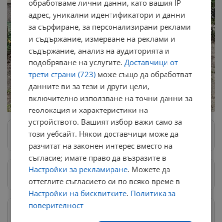
обработваме лични данни, като вашия IP
адрес, уникални идентификатори и данни
за сърфиране, за персонализирани реклами
и съдържание, измерване на реклами и
съдържание, анализ на аудиторията и
подобряване на услугите.
Доставчици от
трети страни (723)
може също да обработват
данните ви за тези и други цели,
включително използване на точни данни за
геолокация и характеристики на
устройството. Вашият избор важи само за
този уебсайт. Някои доставчици може да
Следвай ни в Google News
→
разчитат на законен интерес вместо на
съгласие; имате право да възразите в
Настройки за рекламиране
. Можете да
Предпочитани източници
→
оттеглите съгласието си по всяко време в
Настройки на бисквитките
.
Политика за
поверителност
Изпращайте снимки и информация на
news@dunavmost.com