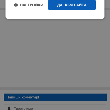
НАСТРОЙКИ
ДА, КЪМ САЙТА
РЕКЛАМА
Строго
Ефективност
необходимо
Таргетиране
Функционалност
Некласифицирани
Строго необходимо
Ефективност
Напиши коментар!
Таргетиране
Функционалност