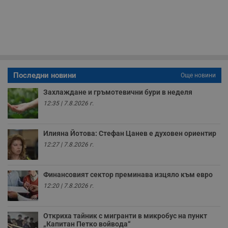
59
р
секунди
м
б
о
у
п
о
и
т
Последни новини
Още новини
receive-cookie-deprecation
.hit.gemius.pl
1 година
Т
с
с
Захлаждане и гръмотевични бури в неделя
н
12:35 | 7.8.2026 г.
н
п
б
п
Илияна Йотова: Стефан Цанев е духовен ориентир
с
о
12:27 | 7.8.2026 г.
с
а
р
у
Финансовият сектор преминава изцяло към евро
з
з
12:20 | 7.8.2026 г.
п
ASP.NET_SessionId
Сесия
Т
Microsoft
с
Corporation
Откриха тайник с мигранти в микробус на пункт
D
www.dunavmost.com
„Капитан Петко войвода“
п