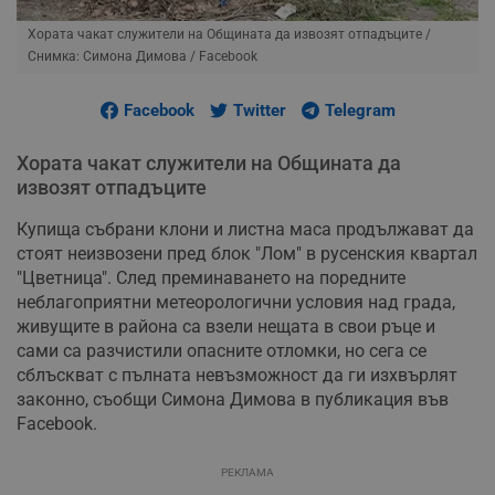
Хората чакат служители на Общината да извозят отпадъците
/
Снимка: Симона Димова / Facebook
Facebook
Twitter
Telegram
Хората чакат служители на Общината да
извозят отпадъците
Купища събрани клони и листна маса продължават да
стоят неизвозени пред блок "Лом" в русенския квартал
"Цветница". След преминаването на поредните
неблагоприятни метеорологични условия над града,
живущите в района са взели нещата в свои ръце и
сами са разчистили опасните отломки, но сега се
сблъскват с пълната невъзможност да ги изхвърлят
законно, съобщи Симона Димова в публикация във
Facebook.
РЕКЛАМА