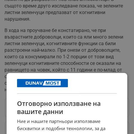
същото време друго изследване показа, че зелените
листни зеленчуци предпазват от когнитивни
нарушения.
В хода на проучване бе констатирано, че при
възрастните доброволци, които са яли много зелени
листни зеленчуци, когнитивните функции са били
разстроени най-малко. При онези от доброволците,
които са консумирали по 1-2 порции от този вид
зеленчуци когнитивните способности се оказали на
равнището на човек, който с 11 години е по-млад от
онези, които избягвали този тип храна. Затова
слагайте на трапезата не само чревоугодническа, но
най-вече здравословна храна
Отговорно използване на
Следвай ни в Google News
→
вашите данни
Ние и нашите партньори използваме
бисквитки и подобни технологии, за да
Предпочитани източници
→