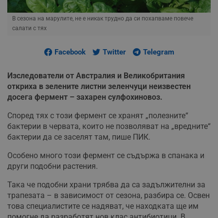
В сезона на марулите, не е никак трудно да си похапваме повече
салати с тях
Facebook
Twitter
Telegram
Изследователи от Австралия и Великобритания
откриха в зелените листни зеленчуци неизвестен
досега фермент – захарен сулфохиновоз.
Според тях с този фермент се хранят „полезните“
бактерии в червата, които не позволяват на „вредните“
бактерии да се заселят там, пише ПИК.
Особено много този фермент се съдържа в спанака и
други подобни растения.
Така че подобни храни трябва да са задължителни за
трапезата – в зависимост от сезона, разбира се. Освен
това специалистите се надяват, че находката ще им
помогне да разработят нов клас антибиотици. В