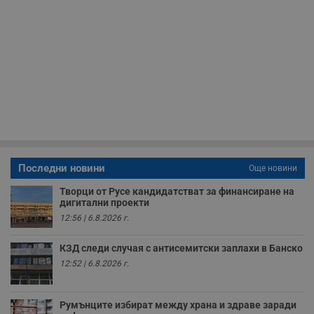
Таргетиране
Функционалност
Некласифицирани
Строго необходимите бисквитки позволяват основната
функционалност на уебсайта, като потребителско
влизане и управление на акаунта. Уебсайтът не може да
се използва правилно без строго необходими
бисквитки.
Валиден
Име
Доставчик
/
Домейн
О
до
__RequestVerificationToken
Сесия
Т
Microsoft
п
Последни новини
Corporation
Още новини
ф
www.dunavmost.com
з
Творци от Русе кандидатстват за финансиране на
п
дигитални проекти
и
п
12:56 | 6.8.2026 г.
A
т
е
КЗД следи случая с антисемитски заплахи в Банско
д
12:52 | 6.8.2026 г.
н
п
с
у
и
Румънците избират между храна и здраве заради
ф