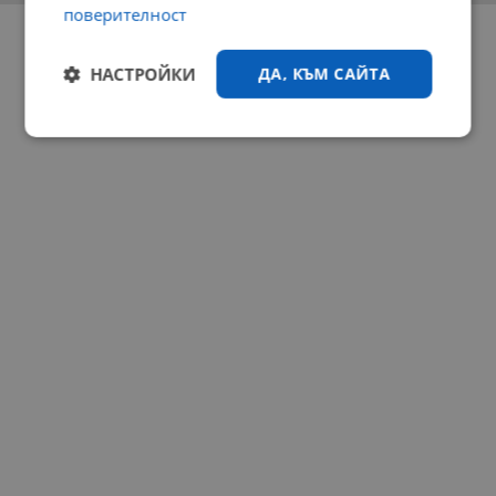
поверителност
РЕКЛАМА
НАСТРОЙКИ
ДА, КЪМ САЙТА
Строго
Ефективност
необходимо
Таргетиране
Функционалност
Некласифицирани
Строго необходимо
Ефективност