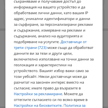
съхраняваме и получаваме достъп до
информация на вашето устройство и да
обработваме лични данни, като вашия IP
Изпращайте снимки и информация на
адрес, уникални идентификатори и данни
news@dunavmost.com
за сърфиране, за персонализирани реклами
и съдържание, измерване на реклами и
РЕКЛАМА
съдържание, анализ на аудиторията и
подобряване на услугите.
Доставчици от
трети страни (723)
може също да обработват
данните ви за тези и други цели,
включително използване на точни данни за
геолокация и характеристики на
устройството. Вашият избор важи само за
този уебсайт. Някои доставчици може да
разчитат на законен интерес вместо на
съгласие; имате право да възразите в
Настройки за рекламиране
. Можете да
оттеглите съгласието си по всяко време в
Настройки на бисквитките
.
Политика за