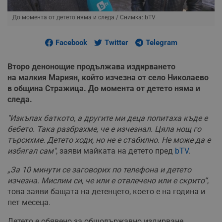
До момента от детето няма и следа
/ Снимка: bTV
Facebook
Twitter
Telegram
Второ денонощие продължава издирването
на малкия Мариян, който изчезна от село Николаево
в община Стражица. До момента от детето няма и
следа.
"Изкъпах баткото, а другите ми деца попитаха къде е
бебето. Така разбрахме, че е изчезнал. Цяла нощ го
търсихме. Детето ходи, но не е стабилно. Не може да е
избягал сам"
, заяви майката на детето пред
bTV
.
„За 10 минути се заговорих по телефона и детето
изчезна. Мислим си, че или е отвлечено или е скрито“
,
това заяви бащата на детенцето, което е на година и
пет месеца.
Детето е обявено за общодържавно издирване.