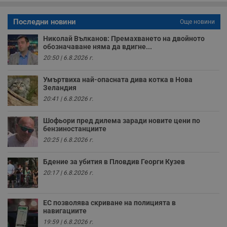
функционалност на уебсайта, като потребителско
влизане и управление на акаунта. Уебсайтът не може да
се използва правилно без строго необходими
Последни новини
Още новини
бисквитки.
Николай Вълканов: Премахването на двойното
Валиден
Име
Доставчик
/
Домейн
О
обозначаване няма да вдигне...
до
20:50 | 6.8.2026 г.
__RequestVerificationToken
Сесия
Т
Microsoft
п
Corporation
ф
www.dunavmost.com
Умъртвиха най-опасната дива котка в Нова
з
Зеландия
п
и
20:41 | 6.8.2026 г.
п
A
т
Шофьори пред дилема заради новите цени по
е
бензиностанциите
д
20:25 | 6.8.2026 г.
н
п
с
Бдение за убития в Пловдив Георги Кузев
у
и
20:17 | 6.8.2026 г.
ф
н
м
Т
ЕС позволява скриване на полицията в
и
навигациите
п
у
19:59 | 6.8.2026 г.
з