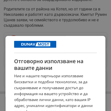
Родителите са от района на Котел, но от години са в
Николаево и работят като дървосекачи. Кметът Румен
Цанев заяви, че семейството е трудолюбиво и не е
създавало проблеми.
Следвай ни в Google News
→
Предпочитани източници
→
Отговорно използване на
вашите данни
Ние и нашите партньори използваме
Изпращайте снимки и информация на
бисквитки и подобни технологии, за да
news@dunavmost.com
съхраняваме и получаваме достъп до
информация на вашето устройство и да
РЕКЛАМА
обработваме лични данни, като вашия IP
адрес, уникални идентификатори и данни