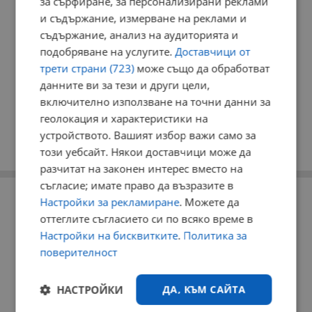
за сърфиране, за персонализирани реклами
и съдържание, измерване на реклами и
съдържание, анализ на аудиторията и
подобряване на услугите.
Доставчици от
трети страни (723)
може също да обработват
данните ви за тези и други цели,
включително използване на точни данни за
геолокация и характеристики на
устройството. Вашият избор важи само за
този уебсайт. Някои доставчици може да
разчитат на законен интерес вместо на
съгласие; имате право да възразите в
РЕКЛАМА
Настройки за рекламиране
. Можете да
оттеглите съгласието си по всяко време в
Настройки на бисквитките
.
Политика за
поверителност
НАСТРОЙКИ
ДА, КЪМ САЙТА