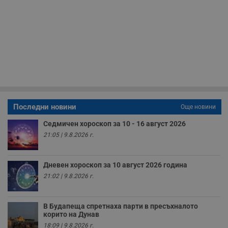
н
н
п
б
п
с
о
с
а
р
у
з
з
п
Последни новини
Още новини
ASP.NET_SessionId
Сесия
Т
Microsoft
с
Corporation
D
www.dunavmost.com
Седмичен хороскоп за 10 - 16 август 2026
п
21:05 | 9.8.2026 г.
и
т
к
п
Дневен хороскоп за 10 август 2026 година
и
у
21:02 | 9.8.2026 г.
р
к
п
д
В Будапеща спретнаха парти в пресъхналото
д
корито на Дунав
п
у
18:09 | 9.8.2026 г.