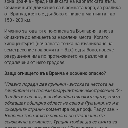
зона Вранча - пред извивката на Карпатската дъга.
Сеизмичните движения са в земната кора, за разлика
от Вранча, която е дълбоко огнище в мантията - до
150 - 200 км.
Именно затова тя е по-опасна за България, а не за
близките до епицентъра населени места. Когато
хипоцентърът (началната точка на възникване на
земетресение под земята – б.р.) е дълбоко, повече
разрушения има по протежението на разлома в
отдалечени от него градове.
Защо огнището във Вранча е особено опасно?
“
Главно поради две причини - високата честота на
генериране на големи разрушителни земетресения (2 -
3 събития на век) и необичайно високите щети, които
обхващат обширна област не само в Румъния, но и в
съседните страни
- коментира още проф. Радулиан. -
Въпреки това, както показва неотдавнашната
сеизмична активност, Турция трябва да се смята за