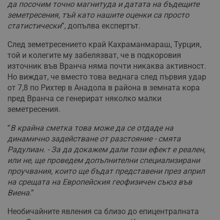
да посочим точно магнитуда и датата на бъдещите
земетресения, тъй като нашите оценки са просто
статистически
”, допълва експертът.
След земетресението край Кахраманмараш, Турция,
той и колегите му забелязват, че в подкоровия
източник във Вранча няма почти никаква активност.
Но виждат, че вместо това веднага след първия удар
от 7,8 по Рихтер в Анадола в района в земната кора
пред Вранча се генерират няколко малки
земетресения.
“
В крайна сметка това може да се отдаде на
динамично задействане от разстояние - смята
Радулиан. - За да докажем дали този ефект е реален,
или не, ще проведем допълнителни специализирани
проучвания, които ще бъдат представени през април
на срещата на Европейския геофизичен съюз във
Виена
.”
Необичайните явления са близо до епицентралната