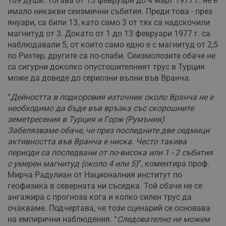
109 души. Тогава от 13 февруари до 4 март 1977 г. не е
имало никакви сеизмични събития. Преди това - през
януари, са били 13, като само 3 от тях са надскочили
магнитуд от 3. Докато от 1 до 13 февруари 1977 г. са
наблюдавали 5, от които само едно е с магнитуд от 2,5
по Рихтер, другите са по-слаби. Сеизмолозите обаче не
са сигурни доколко опустошителният трус в Турция
може да доведе до сериозни вълни във Вранча.
“
Дейността в подкоровия източник около Вранча не е
необходимо да бъде във връзка със скорошните
земетресения в Турция и Горж (Румъния).
Забелязваме обаче, че през последните две седмици
активността във Вранча е ниска. Често такива
периоди са последвани от по-висока или 1 - 2 събития
с умерен магнитуд (около 4 или 5)
”, коментира проф.
Мирча Радулиан от Националния институт по
геофизика в северната ни съседка. Той обаче не се
ангажира с прогноза кога и колко силен трус да
очакваме. Подчертава, че този сценарий се основава
на емпирични наблюдения. “
Следователно не можем