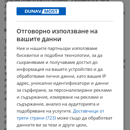
опасна поне колкото Вранча.
” Разликата е, че в
Анадола ефектите се усещат на по-малка площ, но с
по-висока интензивност на движението, отколкото във
Вранча.
Отговорно използване на
Какво е специфичното за румънското огнище?
вашите данни
Трусове в дълбочина между 60 и 200 км, какъвто е
случаят там, се генерират при определени процеси.
Ние и нашите партньори използваме
Става дума за дехидратация или фазови
бисквитки и подобни технологии, за да
трансформации, за да се освободят течности и това да
съхраняваме и получаваме достъп до
улесни разрушаването на скалите. В нови изследвания
информация на вашето устройство и да
за опасния район румънските учени измерват как
обработваме лични данни, като вашия IP
интензитетът на движение на Земята влияе върху
адрес, уникални идентификатори и данни
потенциалния сеизмичен риск, както и как да
за сърфиране, за персонализирани реклами
прилагат техники за бърза обработка на
и съдържание, измерване на реклами и
информацията в реално време.
съдържание, анализ на аудиторията и
Подобряват и системата за ранно предупреждение на
подобряване на услугите.
Доставчици от
населението при земетресение. Тя се прилага в
трети страни (723)
може също да обработват
Румъния от 10 години и е доказала, че осигурява
данните ви за тези и други цели,
надеждни и ефективни сигнали за дълбоки събития