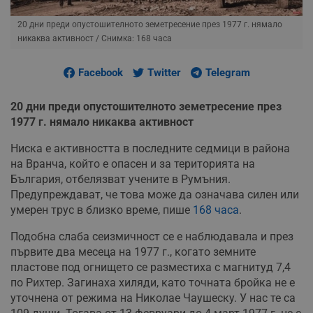
20 дни преди опустошителното земетресение през 1977 г. нямало
никаква активност
/ Снимка: 168 часа
Facebook
Twitter
Telegram
20 дни преди опустошителното земетресение през
1977 г. нямало никаква активност
Ниска е активността в последните седмици в района
на Вранча, който е опасен и за територията на
България, отбелязват учените в Румъния.
Предупреждават, че това може да означава силен или
умерен трус в близко време, пише
168 часа
.
Подобна слаба сеизмичност се е наблюдавала и през
първите два месеца на 1977 г., когато земните
пластове под огнището се разместиха с магнитуд 7,4
по Рихтер. Загинаха хиляди, като точната бройка не е
уточнена от режима на Николае Чаушеску. У нас те са