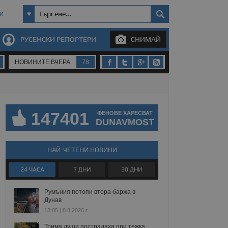
И
РУСЕНСКИ РЕПОРТЕРИ
СНИМАЙ
НОВИНИТЕ ВЧЕРА
78
147401
ФЕНОВЕ ХАРЕСВАТ
DUNAVMOST
НАЙ-ЧЕТЕНИ НОВИНИ
24 ЧАСА
7 ДНИ
30 ДНИ
Румъния потопи втора баржа в
Дунав
13:05 | 8.8.2026 г.
Трима души пострадаха при тежка