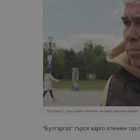
"Булгаргаз" търси карго втечнен газ през турската мрежа
"Булгаргаз" търси карго втечнен газ