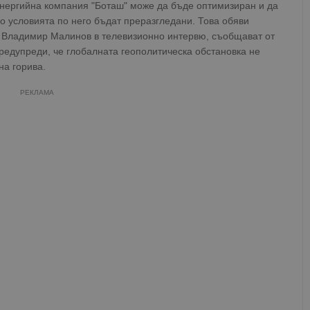
енергийна компания "Боташ" може да бъде оптимизиран и да
ко условията по него бъдат преразгледани. Това обяви
" Владимир Малинов в телевизионно интервю, съобщават от
едупреди, че глобалната геополитическа обстановка не
на горива.
РЕКЛАМА