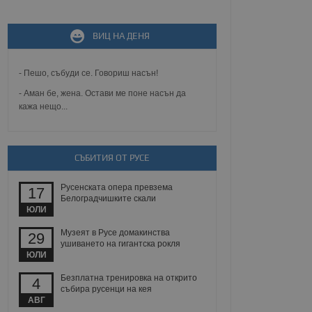
не, зададена от уеб
ВИЦ НА ДЕНЯ
 ASP.NET MVC
спре неразрешеното
т, известно като
тове. Той не съдържа
- Пешо, събуди се. Говориш насън!
щожава при затваряне
- Аман бе, жена. Остави ме поне насън да
кажа нещо...
ение на съгласието на
ст за тяхното
а данни за съгласието
ични политики и
антира, че техните
 сесии.
СЪБИТИЯ ОТ РУСЕ
аничаване между хората
а, за да се правят
Русенската опера превзема
17
хния уебсайт.
Белоградчишките скали
ЮЛИ
сигнализира на
Музеят в Русе домакинства
29
 на бисквитките,
ушиването на гигантска рокля
а съответствие и
ЮЛИ
ндарти и
Безплатна тренировка на открито
4
ck и предоставя
събира русенци на кея
требител използва
АВГ
йният потребител може