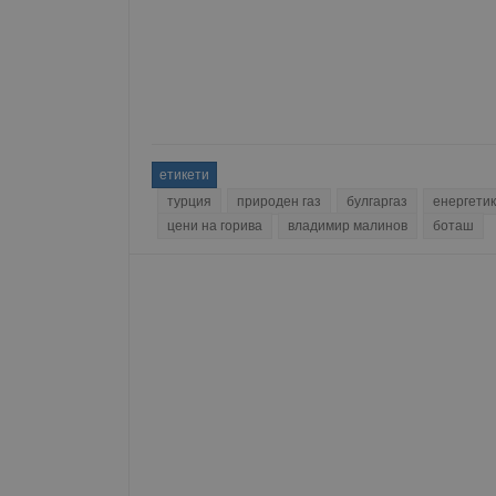
Име
__RequestVerificationT
VISITOR_PRIVACY_MET
етикети
турция
природен газ
булгаргаз
енергети
цени на горива
владимир малинов
боташ
__cf_bm
receive-cookie-depreca
ASP.NET_SessionId