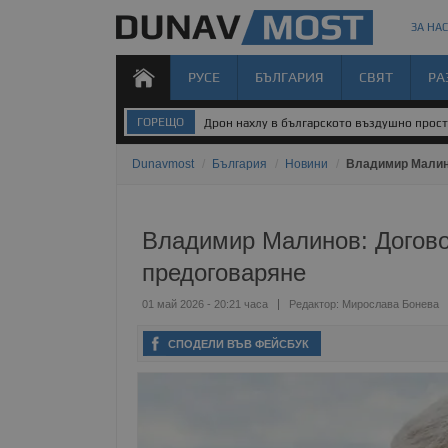
ЗА НАС
РУСЕ
БЪЛГАРИЯ
СВЯТ
РА
ГОРЕЩО
Дрон нахлу в българското въздушно прос
Dunavmost
/
България
/
Новини
/
Владимир Малино
Владимир Малинов: Договор
предоговаряне
01 май 2026 - 20:21 часа
Редактор:
Мирослава Бонева
СПОДЕЛИ ВЪВ ФЕЙСБУК