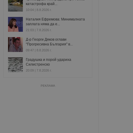
катастрофа край...
10:04 | 8.8.2026 г.
Наталия Ефремова: Минималната
заплата няма да е...
21:03 | 7.8.2026 г.
Д-р Георги Дяков оглави
"Прогресивна България" в...
09:47 | 8.8.2026 г.
Градушка и порой удариха
Силистренско
20:09 | 7.8.2026 г.
РЕКЛАМА