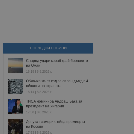
ПОСЛЕДНИ НОВИНИ
Снаряд удари кораб край бреговете
на Оман
18:18 | 8.8.2026 г.
Обявиха жълт код за силен дъжд в 4
области на страната
18:14 | 8.8.2026 г.
ТИСА номинира Андраш Бака за
президент на Унгария
17:58 | 8.8.2026 г.
Депутат замери с яйца премиерът
на Косово
17:53 | 8.8.2026 г.