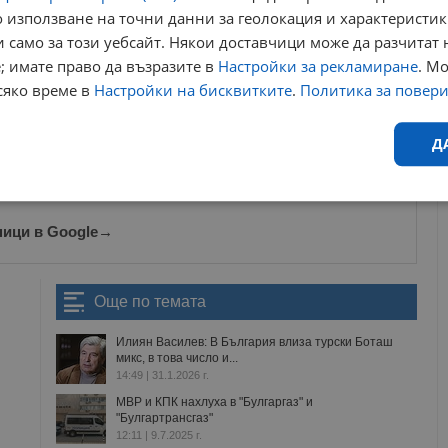
 използване на точни данни за геолокация и характеристик
зирането на международните цени на горивата в краткосрочен
 само за този уебсайт. Някои доставчици може да разчитат 
; имате право да възразите в
Настройки за рекламиране
. М
сяко време в
Настройки на бисквитките
.
Политика за повер
ews@dunavmost.com
по всяко време на денонощието!
Д
Ефективност
Таргетиране
Функционалност
Н
ници в Google
→
Още по темата
Илиян Василев: В България влиза турски Боташ
микс, в това число и...
еобходимо
Ефективност
Таргетиране
Функционалност
Неклас
14:49 | 31.1.2026 г.
исквитки позволяват основната функционалност на уебсайта, като потребителско
МВР и КПК нахлуха в "Булгаргаз" и
не може да се използва правилно без строго необходими бисквитки.
"Булгартрансгаз"
12:11 | 9.7.2025 г.
Валиден