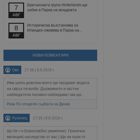
 уебсайт.
Британската група Hinterlands ще
7
забие в Парка на младежта
АВГ
Описание
Историческа възстановка за
8
Илинден оживява в Парка на...
АВГ
ребителски
елското поведение и
раници на сайта. Тя
яване на сайта. Тя
не на прегледи на
формация, която е
взаимодействат с
нкционалност в целия
прекарано на
НОВИ КОМЕНТАРИ
редпочитанията на
 сайтове; тя може
остта на социалните
тора на сайта.
използва новата или
Око
17:36 | 8.8.2026 г.
елски взаимодействия
нето и потребителския
Има шепа доволни които ще продават водата
на свръх печалби. Държавните и частни
рез събиране на данни
наблюдатели пасивно наблюдават как ще...
 помага за
отребителите се
Река По споделя съдбата на Дунав
тапите на тестване.
тистически данни,
Русенец
17:35 | 8.8.2026 г.
 броя на посещенията,
 са били заредени.
елския опит.
Що бе г-н Борисов(без уважение). Гранична
я за потребителското
милиция( наследство от вас ) Ще ни пази от