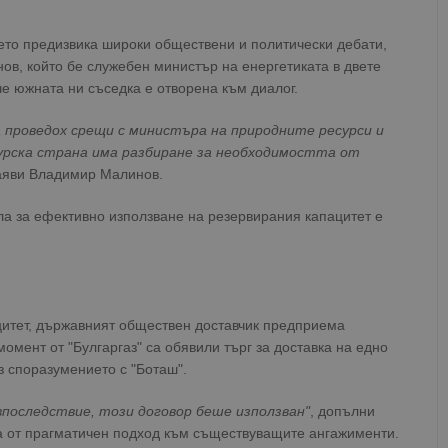
оето предизвика широки обществени и политически дебати,
ов, който бе служебен министър на енергетиката в двете
че южната ни съседка е отворена към диалог.
проведох срещи с министъра на природните ресурси и
урска страна има разбиране за необходимостта от
заяви Владимир Малинов.
ла за ефективно използване на резервирания капацитет е
ацитет, държавният обществен доставчик предприема
омент от "Булгаргаз" са обявили търг за доставка на едно
з споразумението с "Боташ".
впоследствие, този договор беше използван"
, допълни
а от прагматичен подход към съществуващите ангажименти.