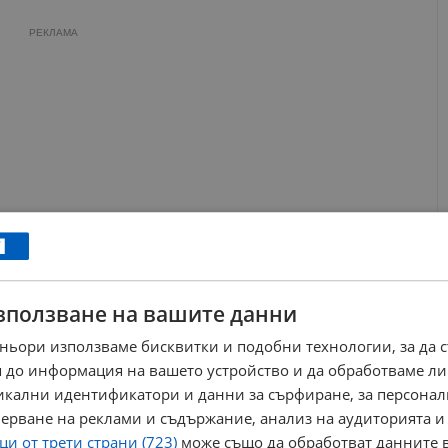
РЕКЛАМА
зползване на вашите данни
ньори използваме бисквитки и подобни технологии, за да 
 до информация на вашето устройство и да обработваме ли
никални идентификатори и данни за сърфиране, за персона
окус на анализа бе и глобалният пазар на въглеводороди.
ерване на реклами и съдържание, анализ на аудиторията и
ансгаз", потребителите не бива да очакват облекчение по
и от трети страни (723)
може също да обработват данните в
а за това е продължаващата криза и военното напрежение в