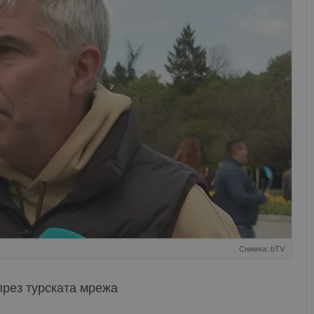
Снимка: bTV
 през турската мрежа