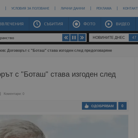
УСЛОВИЯ ЗА ПОЛЗВАНЕ
ЛИЧНИ ДАННИ
РЕКЛАМА
КОНТАКТ
ЗВЛЕЧЕНИЯ
СЪБИТИЯ
ФОТО
ВИДЕО
НОВИНИТЕ ДНЕС
47
транство
в: Договорът с "Боташ" става изгоден след предоговаряне
ът с "Боташ" става изгоден след
Коментари: 0
0
ОДОБРЯВАМ