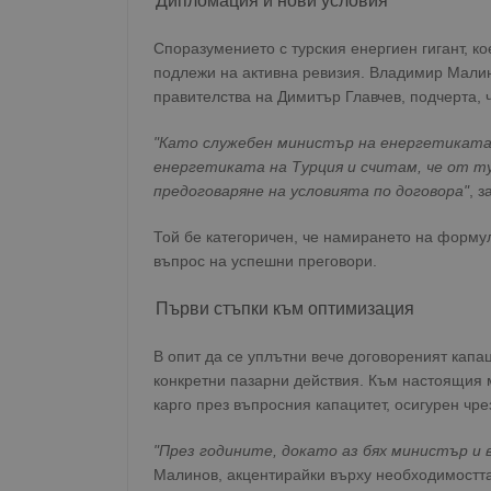
Дипломация и нови условия
Споразумението с турския енергиен гигант, к
подлежи на активна ревизия. Владимир Малин
правителства на Димитър Главчев, подчерта, 
"Като служебен министър на енергетиката 
енергетиката на Турция и считам, че от т
предоговаряне на условията по договора"
, 
Той бе категоричен, че намирането на форму
въпрос на успешни преговори.
Първи стъпки към оптимизация
В опит да се уплътни вече договореният кап
конкретни пазарни действия. Към настоящия м
карго през въпросния капацитет, осигурен чре
"През годините, докато аз бях министър и 
Малинов, акцентирайки върху необходимостт