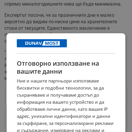
спрямо миналогодишните нива ще бъде минимална.
Експертът посочи, че за празничните дни е малко
вероятно да видим по-ниски цени на хранителните
стоки от текущите. Единственото изключение е
пресният картоф, който със сигурност ще поевтинее в
следващите дни.
"
Колкото повече се увеличава предлагането, толкова
повече ще падне цената на продуктите
", обясни
Отговорно използване на
Иванов. Той изрази оптимизъм относно очакванията
вашите данни
за добра реколта на зелени салати, домати и
краставици за Великден 2025 година.
Ние и нашите партньори използваме
бисквитки и подобни технологии, за да
съхраняваме и получаваме достъп до
Следвай ни в Google News
→
информация на вашето устройство и да
обработваме лични данни, като вашия IP
адрес, уникални идентификатори и данни
Предпочитани източници
→
за сърфиране, за персонализирани реклами
и съдържание, измерване на реклами и