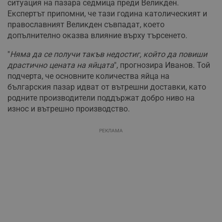
ситуация на пазара седмица преди Великден.
Експертът припомни, че тази година католическият и
православният Великден съвпадат, което
допълнително оказва влияние върху търсенето.
"
Няма да се получи такъв недостиг, който да повиши
драстично цената на яйцата
", прогнозира Иванов. Той
подчерта, че основните количества яйца на
българския пазар идват от вътрешни доставки, като
родните производители поддържат добро ниво на
износ и вътрешно производство.
РЕКЛАМА