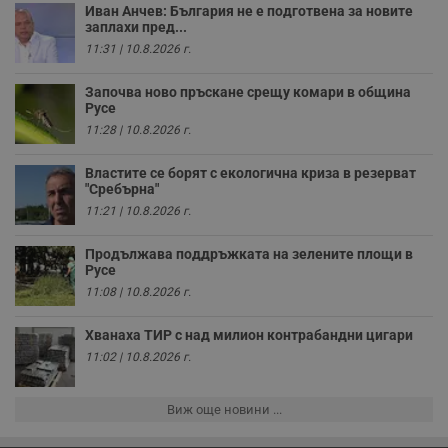
о
Иван Анчев: България не е подготвена за новите
и
заплахи пред...
т
11:31 | 10.8.2026 г.
receive-cookie-deprecation
.hit.gemius.pl
1 година
Т
с
Започва ново пръскане срещу комари в община
с
Русе
н
н
11:28 | 10.8.2026 г.
п
б
п
Властите се борят с екологична криза в резерват
с
"Сребърна"
о
с
11:21 | 10.8.2026 г.
а
р
у
Продължава поддръжката на зелените площи в
з
Русе
з
п
11:08 | 10.8.2026 г.
ASP.NET_SessionId
Сесия
Т
Microsoft
с
Хванаха ТИР с над милион контрабандни цигари
Corporation
D
www.dunavmost.com
11:02 | 10.8.2026 г.
п
и
т
к
Виж още новини ...
п
и
у