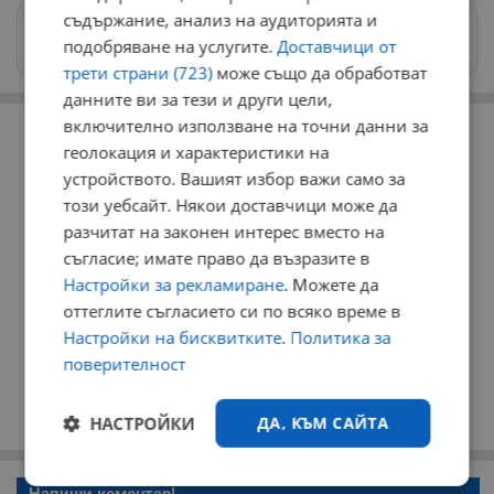
съдържание, анализ на аудиторията и
Изпращайте снимки и информация на
подобряване на услугите.
Доставчици от
news@dunavmost.com
трети страни (723)
може също да обработват
данните ви за тези и други цели,
РЕКЛАМА
включително използване на точни данни за
геолокация и характеристики на
устройството. Вашият избор важи само за
този уебсайт. Някои доставчици може да
разчитат на законен интерес вместо на
съгласие; имате право да възразите в
Настройки за рекламиране
. Можете да
оттеглите съгласието си по всяко време в
Настройки на бисквитките
.
Политика за
поверителност
НАСТРОЙКИ
ДА, КЪМ САЙТА
Строго
Ефективност
Напиши коментар!