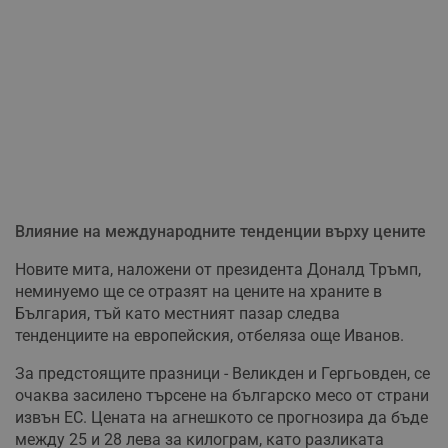
Влияние на международните тенденции върху цените
Новите мита, наложени от президента Доналд Тръмп,
неминуемо ще се отразят на цените на храните в
България, тъй като местният пазар следва
тенденциите на европейския, отбеляза още Иванов.
За предстоящите празници - Великден и Гергьовден, се
очаква засилено търсене на българско месо от страни
извън ЕС. Цената на агнешкото се прогнозира да бъде
между 25 и 28 лева за килограм, като разликата