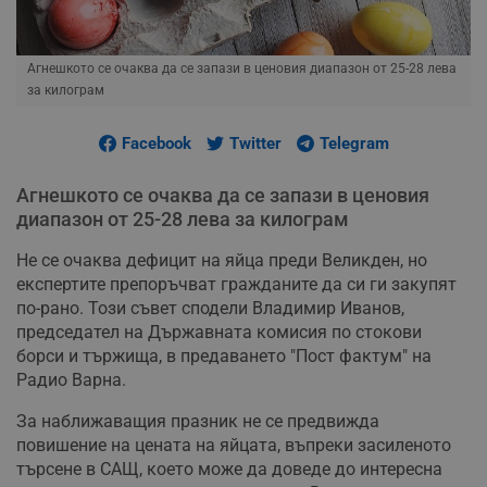
Агнешкото се очаква да се запази в ценовия диапазон от 25-28 лева
за килограм
Facebook
Twitter
Telegram
Агнешкото се очаква да се запази в ценовия
диапазон от 25-28 лева за килограм
Не се очаква дефицит на яйца преди Великден, но
експертите препоръчват гражданите да си ги закупят
по-рано. Този съвет сподели Владимир Иванов,
председател на Държавната комисия по стокови
борси и тържища, в предаването "Пост фактум" на
Радио Варна.
За наближаващия празник не се предвижда
повишение на цената на яйцата, въпреки засиленото
търсене в САЩ, което може да доведе до интересна