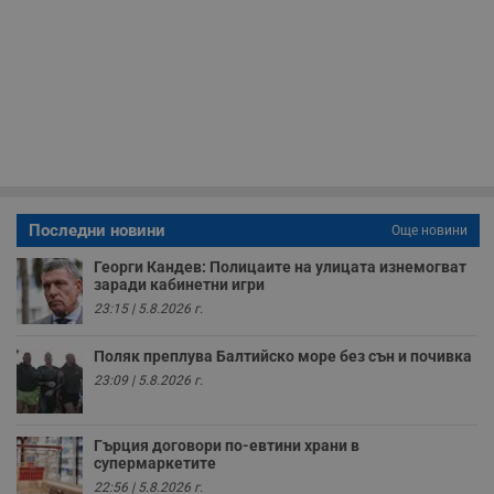
в
с
з
с
п
о
р
п
н
п
к
ч
п
с
Последни новини
б
Още новини
__cf_bm
29
Т
Cloudflare Inc.
Георги Кандев: Полицаите на улицата изнемогват
минути
с
.twitter.com
заради кабинетни игри
59
р
секунди
м
23:15 | 5.8.2026 г.
б
о
у
Поляк преплува Балтийско море без сън и почивка
п
23:09 | 5.8.2026 г.
о
и
т
Гърция договори по-евтини храни в
receive-cookie-deprecation
.hit.gemius.pl
1 година
Т
супермаркетите
с
с
22:56 | 5.8.2026 г.