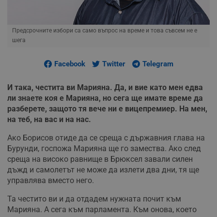
Предсрочните избори са само въпрос на време и това съвсем не е
шега
Facebook
Twitter
Telegram
И така, честита ви Марияна. Да, и вие като мен едва
ли знаете коя е Марияна, но сега ще имате време да
разберете, защото тя вече ни е вицепремиер. На мен,
на теб, на вас и на нас.
Ако Борисов отиде да се среща с държавния глава на
Бурунди, госпожа Марияна ще го замества. Ако след
среща на високо равнище в Брюксел завали силен
дъжд и самолетът не може да излети два дни, тя ще
управлява вместо него.
Та честито ви и да отдадем нужната почит към
Марияна. А сега към парламента. Към онова, което