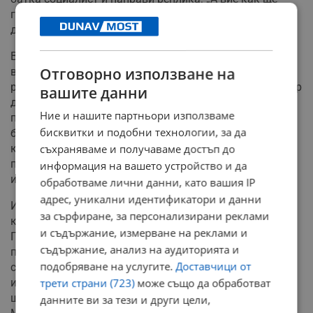
гласувате днес“ – тя от място каза, чйе нйемъла
дуплйикъ.
В крайна сметка се появи таранът днес –
Отговорно използване на
вицепремиерът Каракачанов, който дръпна пламенна
реч от трибуната, която обхвана времето от Робеспиер
вашите данни
до Орешарски. Това май беше всичко. После
Ние и нашите партньори използваме
парламентът гласува, новата вицепремиерка даде
бисквитки и подобни технологии, за да
брифинг, в който каза, че пари за майките ще има,
когато се срещне с бизнеса и синдикатите и така ще
съхраняваме и получаваме достъп до
подобри икономическата обстановка у нас. Има ли
информация на вашето устройство и да
изводи от днес?
обработваме лични данни, като вашия IP
адрес, уникални идентификатори и данни
Извод едно – когато и да бъде разпуснато 44 НС, ще е
за сърфиране, за персонализирани реклами
късно. Извод две – кабинетът приключи. Коалицията
и съдържание, измерване на реклами и
ГЕРБ – ОП може би си мисли, че всичко е наред, но
съдържание, анализ на аудиторията и
просто все още не си дава сметка, че нещата
подобряване на услугите.
Доставчици от
свършиха именно днес. Оттук нататък предсрочните
избори са само въпрос на време и това съвсем не е
трети страни (723)
може също да обработват
шега. Назначението на вицепремиер - министър
данните ви за тези и други цели,