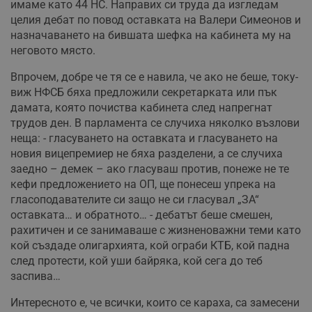
имаме като 44 НС. Направих си труда да изгледам
целия дебат по повод оставката на Валери Симеонов и
назначаването на бившата шефка на кабинета му на
неговото място.
Впрочем, добре че тя се е навила, че ако не беше, току-
виж НФСБ бяха предложили секретарката или пък
дамата, която почиства кабинета след напрегнат
трудов ден. В парламента се случиха няколко възлови
неща: - гласуването на оставката и гласуването на
новия вицепремиер не бяха разделени, а се случиха
заедно – демек – ако гласуваш против, понеже не те
кефи предложението на ОП, ще понесеш упрека на
гласоподавателите си защо не си гласувал „ЗА“
оставката… и обратното… - дебатът беше смешен,
рахитичен и се занимаваше с жизненоважни теми като
кой създаде олигархията, кой ограби КТБ, кой падна
след протести, кой уши байряка, кой сега до теб
заспива…
Интересното е, че всички, които се караха, са замесени