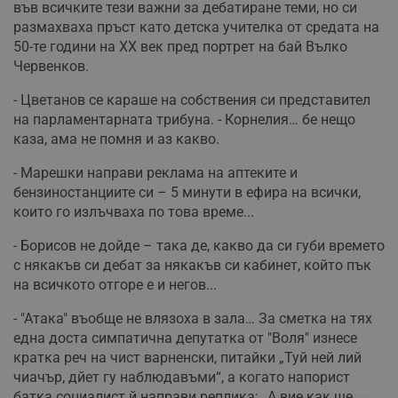
във всичките тези важни за дебатиране теми, но си
размахваха пръст като детска учителка от средата на
50-те години на ХХ век пред портрет на бай Вълко
Червенков.
- Цветанов се караше на собствения си представител
на парламентарната трибуна. - Корнелия… бе нещо
каза, ама не помня и аз какво.
- Марешки направи реклама на аптеките и
бензиностанциите си – 5 минути в ефира на всички,
които го излъчваха по това време...
- Борисов не дойде – така де, какво да си губи времето
с някакъв си дебат за някакъв си кабинет, който пък
на всичкото отгоре е и негов...
- "Атака" въобще не влязоха в зала… За сметка на тях
една доста симпатична депутатка от "Воля" изнесе
кратка реч на чист варненски, питайки „Туй ней лий
чиачър, дйет гу наблюдавъми“, а когато напорист
батка социалист й направи реплика: „А вие как ще