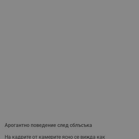
Арогантно поведение след сблъсъка
На кадрите от камерите ясно се вижда как