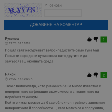
Некласифицирани
ОБНОВИ
Поради зачестилите злоупотреби в сайта, за да оставите анонимен
коментар или да гласувате изискваме да се идентифицирате с
google акаунт.
Натискайки на бутона "Вход с google" по-долу, коментарът ви ще
бъде публикуван анонимно под псевдонима който сте попълнили
по-горе в полето "Твоето име". Никаква лична информация за вас
няма да бъде съхранявана при нас или показвана на други
потребители.
Русенец
1
Строго необходимо
Ефективност
23:32 | 18.6.2026 г.
Таргетиране
Функционалност
По цял свят насърчават велосипедистите само тука бай 
Некласифицирани
Ганьо те кара да си купиш кола като другите и да 
замърсяваш околната среда. 
Строго необходимите бисквитки позволяват основната
функционалност на уебсайта, като потребителско
влизане и управление на акаунта. Уебсайтът не може да
Някой
2
се използва правилно без строго необходими
22:25 | 17.6.2026 г.
бисквитки.
Тази с велосипеда, като ученичка беше много известна с 
Валиден
Име
Доставчик
/
Домейн
О
невероятните си фелацио възможности в тоалетните на 
до
Корабния техникум. 

__RequestVerificationToken
Сесия
Т
Microsoft
Който е имал късмет да бъде облекчен, трайно е запомнил 
п
Corporation
ф
www.dunavmost.com
невероятните й способности. Е, сега малко се е спаружила, 
з