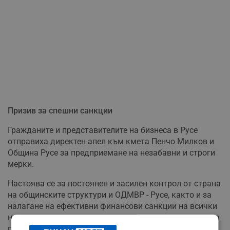
Призив за спешни санкции
Гражданите и представителите на бизнеса в Русе
отправиха директен апел към кмета Пенчо Милков и
Община Русе за предприемане на незабавни и строги
мерки.
Настоява се за постоянен и засилен контрол от страна
на общинските структури и ОДМВР - Русе, както и за
налагане на ефективни финансови санкции на всички
нарушители, които застрашават живота и здравето на
пешеходците в зоните, предназначени изключително