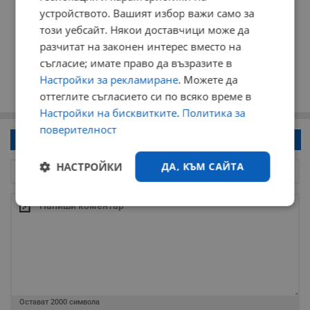
устройството. Вашият избор важи само за
този уебсайт. Някои доставчици може да
разчитат на законен интерес вместо на
съгласие; имате право да възразите в
Настройки за рекламиране
. Можете да
оттеглите съгласието си по всяко време в
Настройки на бисквитките
.
Политика за
поверителност
Напиши коментар!
НАСТРОЙКИ
ДА, КЪМ САЙТА
Строго
Ефективност
необходимо
Таргетиране
Функционалност
Остават
2000
символа