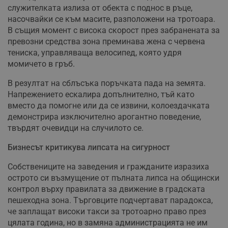
служителката излиза от обекта с поднос в ръце,
насочвайки се към масите, разположени на тротоара.
В същия момент с висока скорост през забранената за
превозни средства зона преминава жена с червена
тениска, управляваща велосипед, която удря
момичето в гръб.
В резултат на сблъсъка поръчката пада на земята.
Напрежението ескалира допълнително, тъй като
вместо да помогне или да се извини, колоездачката
демонстрира изключително арогантно поведение,
твърдят очевидци на случилото се.
Бизнесът критикува липсата на сигурност
Собствениците на заведения и гражданите изразиха
острото си възмущение от пълната липса на общински
контрол върху правилата за движение в градската
пешеходна зона. Търговците подчертават парадокса,
че заплащат високи такси за тротоарно право през
цялата година, но в замяна администрацията не им