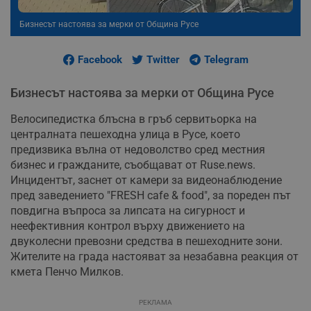
Бизнесът настоява за мерки от Община Русе
Facebook
Twitter
Telegram
Бизнесът настоява за мерки от Община Русе
Велосипедистка блъсна в гръб сервитьорка на
централната пешеходна улица в Русе, което
предизвика вълна от недоволство сред местния
бизнес и гражданите, съобщават от Ruse.news.
Инцидентът, заснет от камери за видеонаблюдение
пред заведението "FRESH cafe & food", за пореден път
повдигна въпроса за липсата на сигурност и
неефективния контрол върху движението на
двуколесни превозни средства в пешеходните зони.
Жителите на града настояват за незабавна реакция от
кмета Пенчо Милков.
РЕКЛАМА