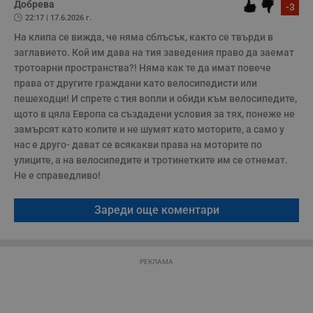
Добрева
з
-3
с
22:17 | 17.6.2026 г.
п
о
На клипа се вижда, че няма сблъсък, както се твърди в 
р
заглавието. Кой им дава на тия заведения право да заемат 
п
н
тротоарни пространства?! Няма как те да имат повече 
п
к
права от другите граждани като велосипедисти или 
ч
пешеходци! И спрете с тия вопли и обиди към велосипедите, 
п
с
щото в цяла Европа са създадени условия за тях, понеже не 
б
замърсят като колите и не шумят като моторите, а само у 
__cf_bm
29
Т
Cloudflare Inc.
нас е друго- дават се всякакви права на моторите по 
минути
с
.twitter.com
улиците, а на велосипедите и тротинетките им се отнемат. 
59
р
секунди
м
Не е справедливо!
б
о
у
Зареди още коментари
п
о
и
т
receive-cookie-deprecation
.hit.gemius.pl
1 година
Т
РЕКЛАМА
с
с
н
н
п