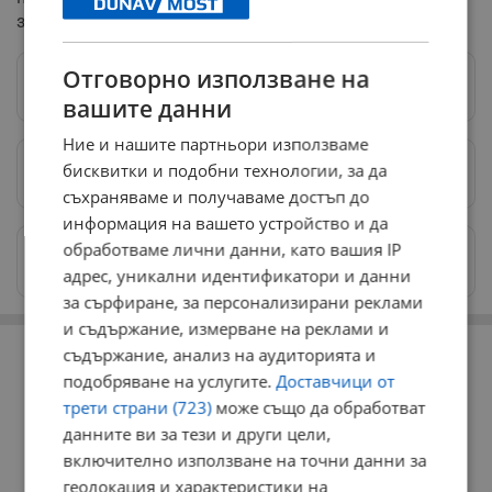
за тях.
Отговорно използване на
Следвай ни в Google News
→
вашите данни
Ние и нашите партньори използваме
бисквитки и подобни технологии, за да
Предпочитани източници
→
съхраняваме и получаваме достъп до
информация на вашето устройство и да
обработваме лични данни, като вашия IP
Изпращайте снимки и информация на
news@dunavmost.com
адрес, уникални идентификатори и данни
за сърфиране, за персонализирани реклами
и съдържание, измерване на реклами и
РЕКЛАМА
съдържание, анализ на аудиторията и
подобряване на услугите.
Доставчици от
трети страни (723)
може също да обработват
данните ви за тези и други цели,
включително използване на точни данни за
геолокация и характеристики на