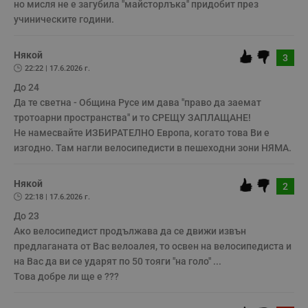
п
но мисля не е загубила "майсторлъка" придобит през 
и
учиническите години.
п
A
т
е
Някой
3
д
22:22 | 17.6.2026 г.
н
п
До 24

с
у
Да те светна - Община Русе им дава "право да заемат 
и
тротоарни пространства" и то СРЕЩУ ЗАПЛАЩАНЕ!

ф
н
Не намесвайте ИЗБИРАТЕЛНО Европа, когато това Ви е 
м
изгодно. Там нагли велосипедисти в пешеходни зони НЯМА.
Т
и
п
у
Някой
2
з
б
22:18 | 17.6.2026 г.
До 23

VISITOR_PRIVACY_METADATA
5 месеца
Т
YouTube
4
с
.youtube.com
Ако велосипедист продължава да се движи извън 
седмици
с
с
предлаганата от Вас велоалея, то освен на велосипедиста и 
п
на Вас да ви се ударят по 50 тояги "на голо" ...

и
п
Това добре ли ще е ???
т
в
с