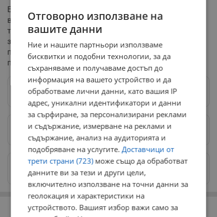
Единственият шанс за избягване на кризата е
Отговорно използване на
включването на план-сметката като извънредна
вашите данни
точка в дневния ред на Общинския съвет, който
заседава днес и утре. Групата на ПП – ДБ вече е
Ние и нашите партньори използваме
подготвила такова предложение в опит да
бисквитки и подобни технологии, за да
предотврати спирането на почистването в града.
съхраняваме и получаваме достъп до
информация на вашето устройство и да
обработваме лични данни, като вашия IP
Следвай ни в Google News
→
адрес, уникални идентификатори и данни
за сърфиране, за персонализирани реклами
и съдържание, измерване на реклами и
Предпочитани източници
→
съдържание, анализ на аудиторията и
подобряване на услугите.
Доставчици от
трети страни (723)
може също да обработват
Изпращайте снимки и информация на
данните ви за тези и други цели,
news@dunavmost.com
включително използване на точни данни за
геолокация и характеристики на
РЕКЛАМА
устройството. Вашият избор важи само за