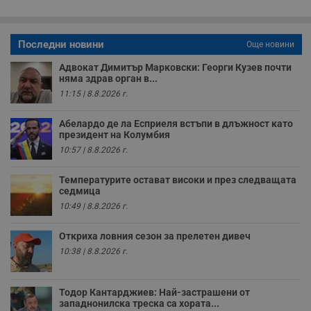
о
р
п
н
Последни новини
Още новини
п
к
ч
Адвокат Димитър Марковски: Георги Кузев почти
п
няма здрав орган в...
с
11:15 | 8.8.2026 г.
б
__cf_bm
29
Т
Cloudflare Inc.
Абелардо де ла Есприеля встъпи в длъжност като
минути
с
.twitter.com
59
р
президент на Колумбия
секунди
м
10:57 | 8.8.2026 г.
б
о
у
Температурите остават високи и през следващата
п
седмица
о
и
10:49 | 8.8.2026 г.
т
receive-cookie-deprecation
.hit.gemius.pl
1 година
Т
Откриха ловния сезон за прелетен дивеч
с
с
10:38 | 8.8.2026 г.
н
н
п
б
Тодор Кантарджиев: Най-застрашени от
п
западнонилска треска са хората...
с