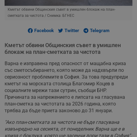
Кметът обвини Общинския съвет в умишлен блокаж на план-
сметката за чистота
/ Снимка: БГНЕС
Facebook
Twitter
Telegram
Кметът обвини Общинския съвет в умишлен
блокаж на план-сметката за чистота
Варна е изправена пред опасност от мащабна криза
със сметосъбирането, която може да надхвърли по
сериозност проблемите в София. За това предупреди
кметът на морската столица Благомир Коцев в
социалните мрежи тази сутрин, съобщи БНР.
Причината за напрежението е липсата на гласувана
план-сметка за чистотата за 2026 година, която
трябва да бъде приета законово до 31 януари.
"Ако план-сметката за чистота не бъде гласувана
извънредно на сесията, от понеделник Варна ще е в
криза с боклука, която ще засенчи дори тази в София"
,