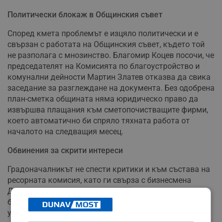
Политически блокаж в Общинския съвет
Според кмета проблемът е изцяло политически и е
свързан с работата на Общинския съвет, където той
не разполага с мнозинство. Благомир Коцев посочи, че
председателят на Комисията по благоустройство и
комунални дейности Мартин Златев отказва да свика
заседание за разглеждане на документа. Без одобрена
план-сметка общината няма юридическо право да
извършва плащания към сметопочистващите фирми,
което автоматично би спряло тяхната работа от
началото на следващия месец.
Обвинения за скрити интереси
Градоначалникът не спести критики и към състава на
ресорната комисия, като ги свърза с бизнесмена
Даниел Славов – Дънката. Според Благомир Коцев
блокажът е целенасочен и цели да дестабилизира
управлението на града за сметка на частни интереси.