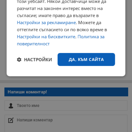
този уебсайт. Някои доставчици може да
разчитат на законен интерес вместо на
съгласие; имате право да възразите в
Настройки за рекламиране
. Можете да
оттеглите съгласието си по всяко време в
Настройки на бисквитките
.
Политика за
поверителност
НАСТРОЙКИ
ДА, КЪМ САЙТА
Строго
Ефективност
необходимо
Напиши коментар!
Таргетиране
Функционалност
Некласифицирани