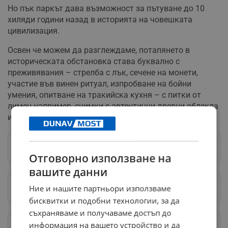
Но пък паркът дава възможност за пътуване до 10
хиляди години назад в историята на човешката
цивилизация.
Освен че можем да разглеждаме, потапянето в
историческата обстановка става буквално с
преживявания – стрелба с лък, сечене на монети,
участие във винен ритуал, изпробване на бойни
умения, опитване на тракийска кухня – с питки от
лимец например, снимки с автентични древни облекла
или пък с истински хищни птици.
Следвай ни в Google News
→
Отговорно използване на
вашите данни
Ние и нашите партньори използваме
Предпочитани източници
→
бисквитки и подобни технологии, за да
съхраняваме и получаваме достъп до
Изпращайте снимки и информация на
информация на вашето устройство и да