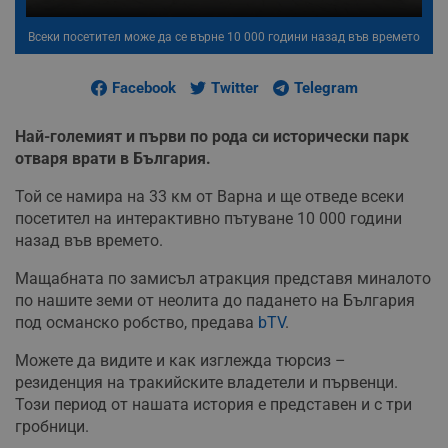
Всеки посетител може да се върне 10 000 години назад във времето
Facebook
Twitter
Telegram
Най-големият и първи по рода си исторически парк
отваря врати в България.
Той се намира на 33 км от Варна и ще отведе всеки
посетител на интерактивно пътуване 10 000 години
назад във времето.
Мащабната по замисъл атракция представя миналото
по нашите земи от неолита до падането на България
под османско робство, предава
bTV
.
Можете да видите и как изглежда тюрсиз –
резиденция на тракийските владетели и първенци.
Този период от нашата история е представен и с три
гробници.