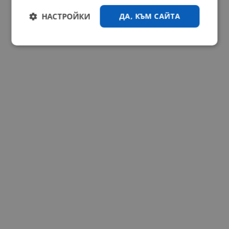
НАСТРОЙКИ
ДА, КЪМ САЙТА
Строго
Ефективност
необходимо
Таргетиране
Функционалност
Некласифицирани
Строго необходимо
Ефективност
Таргетиране
Функционалност