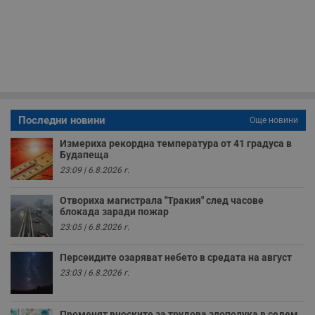
Некласифицирани
Строго необходимите бисквитки позволяват основната
функционалност на уебсайта, като потребителско
влизане и управление на акаунта. Уебсайтът не може да
се използва правилно без строго необходими
бисквитки.
Валиден
Име
Доставчик
/
Домейн
О
до
Последни новини
Още новини
__RequestVerificationToken
Сесия
Т
Microsoft
п
Измериха рекордна температура от 41 градуса в
Corporation
ф
www.dunavmost.com
Будапеща
з
23:09 | 6.8.2026 г.
п
и
п
Отвориха магистрала "Тракия" след часове
A
блокада заради пожар
т
е
23:05 | 6.8.2026 г.
д
н
п
Персеидите озаряват небето в средата на август
с
у
23:03 | 6.8.2026 г.
и
ф
н
м
Променят вноските за трудова злополука в седем