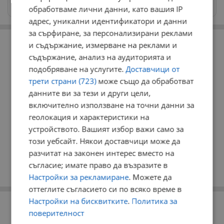
news@dunavmost.com
обработваме лични данни, като вашия IP
адрес, уникални идентификатори и данни
за сърфиране, за персонализирани реклами
РЕКЛАМА
и съдържание, измерване на реклами и
съдържание, анализ на аудиторията и
подобряване на услугите.
Доставчици от
трети страни (723)
може също да обработват
данните ви за тези и други цели,
включително използване на точни данни за
геолокация и характеристики на
устройството. Вашият избор важи само за
този уебсайт. Някои доставчици може да
разчитат на законен интерес вместо на
съгласие; имате право да възразите в
Настройки за рекламиране
. Можете да
оттеглите съгласието си по всяко време в
Настройки на бисквитките
.
Политика за
РЕКЛАМА
поверителност