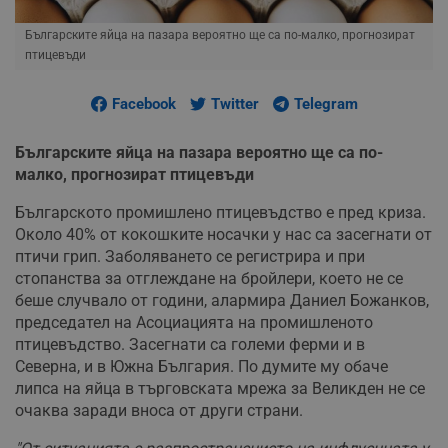
Българските яйца на пазара вероятно ще са по-малко, прогнозират
птицевъди
Facebook
Twitter
Telegram
Българските яйца на пазара вероятно ще са по-
малко, прогнозират птицевъди
Българското промишлено птицевъдство е пред криза.
Около 40% от кокошките носачки у нас са засегнати от
птичи грип. Заболяването се регистрира и при
стопанства за отглеждане на бройлери, което не се
беше случвало от години, алармира Даниел Божанков,
председател на Асоциацията на промишленото
птицевъдство. Засегнати са големи ферми и в
Северна, и в Южна България. По думите му обаче
липса на яйца в търговската мрежа за Великден не се
очаква заради вноса от други страни.