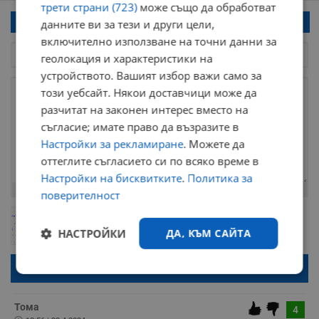
трети страни (723)
може също да обработват
Напиши коментар!
данните ви за тези и други цели,
включително използване на точни данни за
геолокация и характеристики на
устройството. Вашият избор важи само за
този уебсайт. Някои доставчици може да
разчитат на законен интерес вместо на
съгласие; имате право да възразите в
Настройки за рекламиране
. Можете да
оттеглите съгласието си по всяко време в
Настройки на бисквитките
.
Политика за
Остават
2000
символа
поверителност
ОБНОВИ
Поради зачестилите злоупотреби в сайта, за да оставите анонимен
НАСТРОЙКИ
ДА, КЪМ САЙТА
коментар или да гласувате изискваме да се идентифицирате с
google акаунт.
Натискайки на бутона "Вход с google" по-долу, коментарът ви ще
бъде публикуван анонимно под псевдонима който сте попълнили
Строго
Ефективност
по-горе в полето "Твоето име". Никаква лична информация за вас
необходимо
няма да бъде съхранявана при нас или показвана на други
потребители.
Тома
4