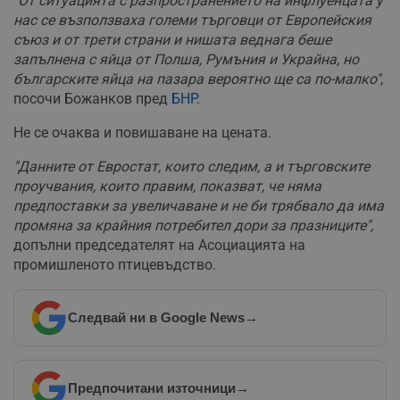
"От ситуацията с разпространението на инфлуенцата у
нас се възползваха големи търговци от Европейския
съюз и от трети страни и нишата веднага беше
запълнена с яйца от Полша, Румъния и Украйна, но
българските яйца на пазара
вероятно
ще са по-малко"
,
посочи Божанков пред
БНР
.
Не се очаква и повишаване на цената.
"Данните от Евростат, които следим, а и търговските
проучвания, които правим, показват, че няма
предпоставки за увеличаване и не би трябвало да има
промяна за крайния потребител дори за празниците",
допълни председателят на Асоциацията на
промишленото птицевъдство.
Следвай ни в Google News
→
Предпочитани източници
→