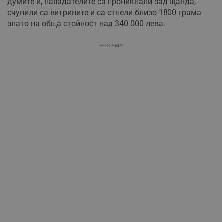
думите ѝ, нападателите са проникнали зад щанда,
счупили са витрините и са отнели близо 1800 грама
злато на обща стойност над 340 000 лева.
РЕКЛАМА