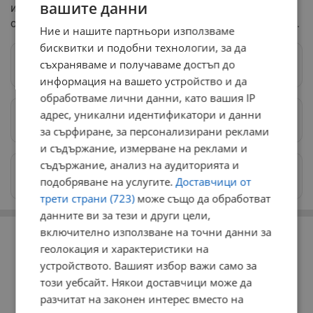
вашите данни
извършване на грабежа. Към момента не е ясно дали
откраднатото злато е възстановено на собствениците.
Ние и нашите партньори използваме
бисквитки и подобни технологии, за да
съхраняваме и получаваме достъп до
Следвай ни в Google News
→
информация на вашето устройство и да
обработваме лични данни, като вашия IP
адрес, уникални идентификатори и данни
Предпочитани източници
→
за сърфиране, за персонализирани реклами
и съдържание, измерване на реклами и
съдържание, анализ на аудиторията и
Изпращайте снимки и информация на
подобряване на услугите.
Доставчици от
news@dunavmost.com
трети страни (723)
може също да обработват
данните ви за тези и други цели,
РЕКЛАМА
включително използване на точни данни за
геолокация и характеристики на
устройството. Вашият избор важи само за
този уебсайт. Някои доставчици може да
разчитат на законен интерес вместо на