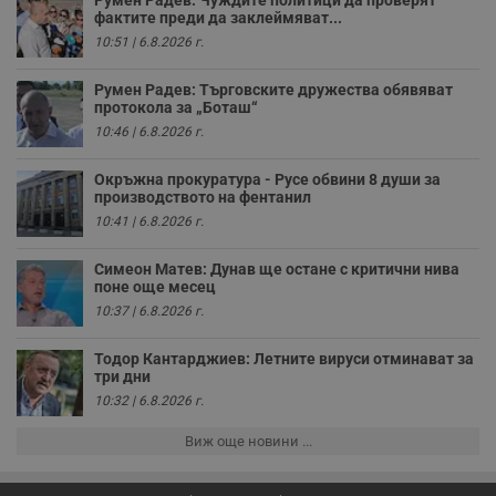
Румен Радев: Чуждите политици да проверят
н
фактите преди да заклеймяват...
п
к
10:51 | 6.8.2026 г.
ч
п
с
Румен Радев: Търговските дружества обявяват
б
протокола за „Боташ“
__cf_bm
29
Т
Cloudflare Inc.
10:46 | 6.8.2026 г.
минути
с
.twitter.com
59
р
секунди
м
Окръжна прокуратура - Русе обвини 8 души за
б
производството на фентанил
о
у
10:41 | 6.8.2026 г.
п
о
и
Симеон Матев: Дунав ще остане с критични нива
т
поне още месец
10:37 | 6.8.2026 г.
receive-cookie-deprecation
.hit.gemius.pl
1 година
Т
с
с
Тодор Кантарджиев: Летните вируси отминават за
н
три дни
н
п
10:32 | 6.8.2026 г.
б
п
с
Виж още новини ...
о
с
а