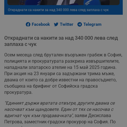
Откраднати са накити за над 340 000 лева след заплаха с чук
Facebook
Twitter
Telegram
Откраднати са накити за над 340 000 лева след
заплаха с чук
Осем месеца след брутален въоръжен грабеж в София,
полицията и прокуратурата разкриха извършителите,
нападнали златарско ателие на 15 май 2025 година.
При акция на 23 януари са задържани трима мъже,
двама от които са добре известни на правосъдието,
съобщиха на брифинг от Софийска градска
прокуратура.
"Единият държи вратата отвътре, другите двама се
насочват към щандовете. Един от тях се насочва с
вдигнат чук към продавачката",
заяви Десислава
Петрова, заместник-градски прокурор на София. По