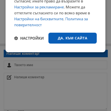
съгласие; имате право да възразите в
Настройки за рекламиране
. Можете да
оттеглите съгласието си по всяко време в
Настройки на бисквитките
.
Политика за
поверителност
НАСТРОЙКИ
ДА, КЪМ САЙТА
Строго
Ефективност
Напиши коментар!
необходимо
Таргетиране
Функционалност
Некласифицирани