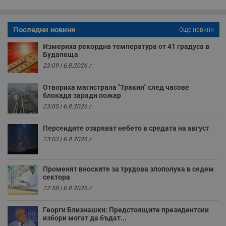
о
с
а
р
Последни новини
Още новини
у
з
Измериха рекордна температура от 41 градуса в
з
п
Будапеща
23:09 | 6.8.2026 г.
ASP.NET_SessionId
Сесия
Т
Microsoft
с
Corporation
D
www.dunavmost.com
Отвориха магистрала "Тракия" след часове
п
блокада заради пожар
и
т
23:05 | 6.8.2026 г.
к
п
и
Персеидите озаряват небето в средата на август
у
р
23:03 | 6.8.2026 г.
к
п
д
д
Променят вноските за трудова злополука в седем
п
сектора
у
22:58 | 6.8.2026 г.
Георги Близнашки: Предстоящите президентски
избори могат да бъдат...