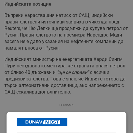
Индийската позиция
Въпреки нарастващия натиск от САЩ, индийски
правителствени източници заявиха в уикенда пред
Reuters, че Ню Делхи ще продължи да купува петрол от
Русия. Правителството на премиера Нарендра Моди
засега не е дало указания на нефтените компании да
намалят вноса от Русия.
Индийският министър на енергетиката Харди Сингм
Пури неотдавна коментира, че страната внася петрол
от близо 40 държави и
"ще се справи"
с всички
предизвикателства. Това е знак, че Индия е готова да
търси алтернативни доставчици, ако напрежението с
САЩ ескалира допълнително.
РЕКЛАМА