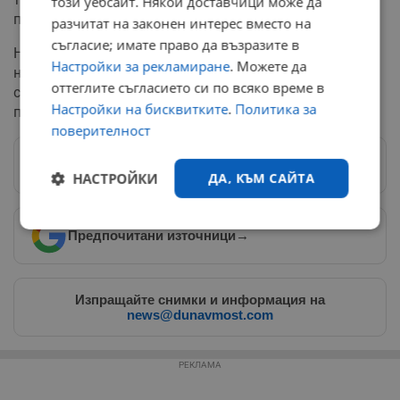
този уебсайт. Някои доставчици може да
партньори като Индия.
разчитат на законен интерес вместо на
съгласие; имате право да възразите в
Настоящият конфликт се разгръща на фона на
Настройки за рекламиране
. Можете да
неуспешните преговори за двустранно търговско
оттеглите съгласието си по всяко време в
споразумение между САЩ и Индия, които
Настройки на бисквитките
.
Политика за
продължават от месеци без конкретен резултат.
поверителност
Следвай ни в Google News
→
НАСТРОЙКИ
ДА, КЪМ САЙТА
Строго
Ефективност
Предпочитани източници
→
необходимо
Изпращайте снимки и информация на
news@dunavmost.com
Таргетиране
Функционалност
РЕКЛАМА
Некласифицирани