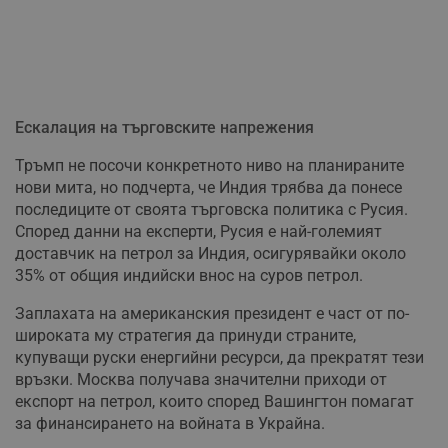
Ескалация на търговските напрежения
Тръмп не посочи конкретното ниво на планираните
нови мита, но подчерта, че Индия трябва да понесе
последиците от своята търговска политика с Русия.
Според данни на експерти, Русия е най-големият
доставчик на петрол за Индия, осигурявайки около
35% от общия индийски внос на суров петрол.
Заплахата на американския президент е част от по-
широката му стратегия да принуди страните,
купуващи руски енергийни ресурси, да прекратят тези
връзки. Москва получава значителни приходи от
експорт на петрол, които според Вашингтон помагат
за финансирането на войната в Украйна.