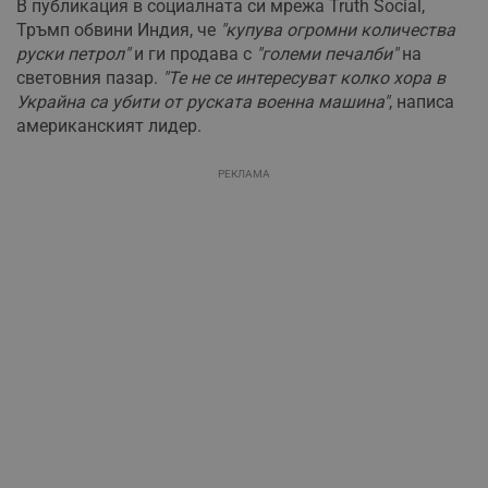
В публикация в социалната си мрежа Truth Social,
Тръмп обвини Индия, че
"купува огромни количества
руски петрол"
и ги продава с
"големи печалби"
на
световния пазар.
"Те не се интересуват колко хора в
Украйна са убити от руската военна машина"
, написа
американският лидер.
РЕКЛАМА