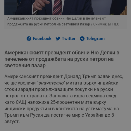
Американският президент обвини Ню Делхи в печелене от
продажбата на руски петрол на световния пазар
/ Снимка: БГНЕС
Facebook
Twitter
Telegram
Американският президент обвини Ню Делхи в
печелене от продажбата на руски петрол на
световния пазар
Американският президент Доналд Тръмп заяви днес,
че ще увеличи "
значително
" митата върху индийски
стоки заради продължаващите покупки на руски
петрол от страната. Заплахата идва седмица след
като САЩ наложиха 25-процентни мита върху
индийски продукти и в контекста на ултиматума на
Тръмп към Русия да постигне мир с Украйна до 8
август.