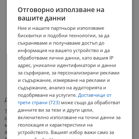
Отговорно използване на
вашите данни
Ние и нашите партньори използваме
бисквитки и подобни технологии, за да
съхраняваме и получаваме достъп до
информация на вашето устройство и да
обработваме лични данни, като вашия IP
адрес, уникални идентификатори и данни
за сърфиране, за персонализирани реклами
и съдържание, измерване на реклами и
съдържание, анализ на аудиторията и
подобряване на услугите.
Доставчици от
Дипломатически последици
трети страни (723)
може също да обработват
данните ви за тези и други цели,
Търговската война между САЩ и Индия може да има
включително използване на точни данни за
сериозни дипломатически последици за отношенията
геолокация и характеристики на
между двете държави. Експерти предупреждават, че
агресивната търговска политика на Тръмп подкопава
устройството. Вашият избор важи само за
традиционните съюзнически връзки с демократични