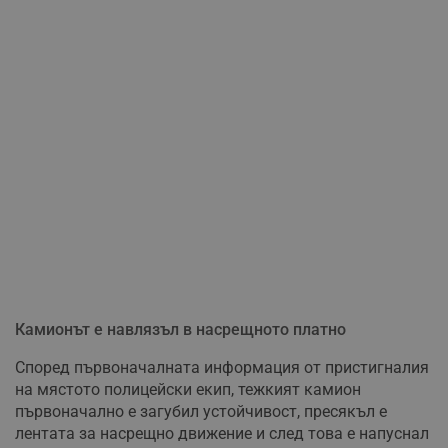
Камионът е навлязъл в насрещното платно
Според първоначалната информация от пристигналия
на мястото полицейски екип, тежкият камион
първоначално е загубил устойчивост, пресякъл е
лентата за насрещно движение и след това е напуснал