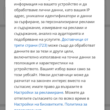
информация на вашето устройство и да
обработваме лични данни, като вашия IP
Изпращайте снимки и информация на
news@dunavmost.com
адрес, уникални идентификатори и данни
за сърфиране, за персонализирани реклами
и съдържание, измерване на реклами и
РЕКЛАМА
съдържание, анализ на аудиторията и
подобряване на услугите.
Доставчици от
трети страни (723)
може също да обработват
данните ви за тези и други цели,
включително използване на точни данни за
геолокация и характеристики на
устройството. Вашият избор важи само за
този уебсайт. Някои доставчици може да
разчитат на законен интерес вместо на
съгласие; имате право да възразите в
Настройки за рекламиране
. Можете да
оттеглите съгласието си по всяко време в
Настройки на бисквитките
.
Политика за