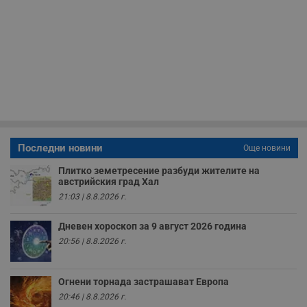
н
м
Т
и
п
у
з
б
VISITOR_PRIVACY_METADATA
5 месеца
Т
YouTube
4
с
.youtube.com
седмици
с
с
п
и
п
Последни новини
Още новини
т
в
Плитко земетресение разбуди жителите на
с
австрийския град Хал
з
с
21:03 | 8.8.2026 г.
п
о
р
Дневен хороскоп за 9 август 2026 година
п
н
20:56 | 8.8.2026 г.
п
к
ч
п
Огнени торнада застрашават Европа
с
20:46 | 8.8.2026 г.
б