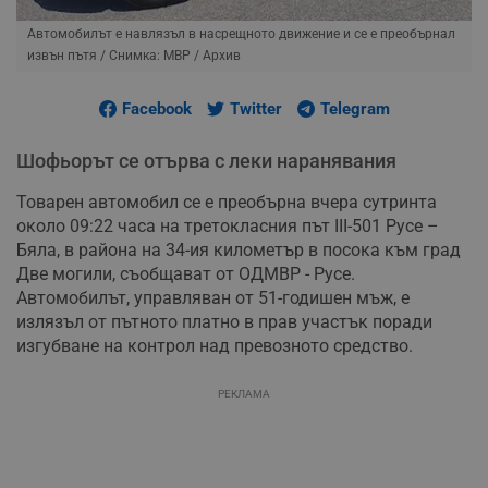
Автомобилът е навлязъл в насрещното движение и се е преобърнал
извън пътя
/ Снимка: МВР / Архив
Facebook
Twitter
Telegram
Шофьорът се отърва с леки наранявания
Товарен автомобил се е преобърна вчера сутринта
около 09:22 часа на третокласния път III-501 Русе –
Бяла, в района на 34-ия километър в посока към град
Две могили, съобщават от ОДМВР - Русе.
Автомобилът, управляван от 51-годишен мъж, е
излязъл от пътното платно в прав участък поради
изгубване на контрол над превозното средство.
РЕКЛАМА