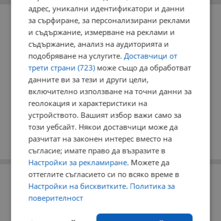
адрес, уникални идентификатори и данни
РЕКЛАМА
за сърфиране, за персонализирани реклами
и съдържание, измерване на реклами и
съдържание, анализ на аудиторията и
подобряване на услугите.
Доставчици от
трети страни (723)
може също да обработват
данните ви за тези и други цели,
включително използване на точни данни за
геолокация и характеристики на
устройството. Вашият избор важи само за
този уебсайт. Някои доставчици може да
разчитат на законен интерес вместо на
съгласие; имате право да възразите в
Настройки за рекламиране
. Можете да
оттеглите съгласието си по всяко време в
РЕКЛАМА
Настройки на бисквитките
.
Политика за
поверителност