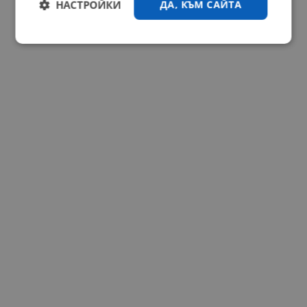
НАСТРОЙКИ
ДА, КЪМ САЙТА
Строго
Ефективност
необходимо
Таргетиране
Функционалност
Некласифицирани
Строго необходимо
Ефективност
Таргетиране
Функционалност
Некласифицирани