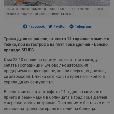
Трима са пострадалите в инцидента на пътя Гоце Делчев - Банско
станал снощи в 23.10 часа
/ Снимка: БГНЕС
Facebook
Twitter
Telegram
Трима души са ранени, от които 14-годишно момиче в
тежко, при катастрофа на пътя Гоце Делчев - Банско,
предаде БГНЕС.
Към 23:10 снощи на прав участък от пътя между
селата Господинци и Буково лек автомобил
предприема изпреварване, но при насрещно движещ
се автомобил. Блъска се в колата пред него, която е
спряла да му осигури път.
Вследствие на катастрофата 14-годишно момиче е
прието в реанимация в болницата в град Гоце Делчев
с черепно-мозъчна травма. Състоянието й е тежко и не
позволява транспортиране в столична болница.