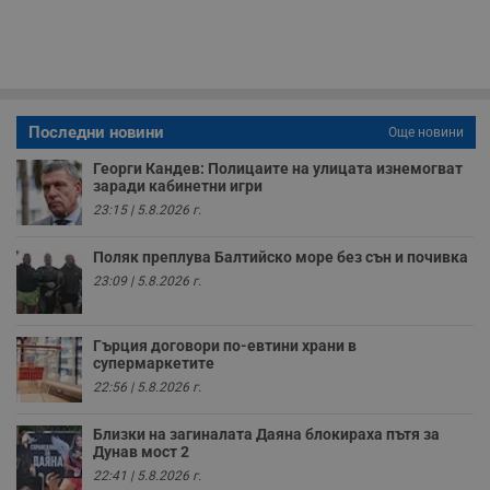
Строго необходимите бисквитки позволяват основната
функционалност на уебсайта, като потребителско
влизане и управление на акаунта. Уебсайтът не може да
се използва правилно без строго необходими
бисквитки.
Валиден
Последни новини
Още новини
Име
Доставчик
/
Домейн
О
до
Георги Кандев: Полицаите на улицата изнемогват
__RequestVerificationToken
Сесия
Т
Microsoft
заради кабинетни игри
п
Corporation
ф
23:15 | 5.8.2026 г.
www.dunavmost.com
з
п
и
Поляк преплува Балтийско море без сън и почивка
п
23:09 | 5.8.2026 г.
A
т
е
д
Гърция договори по-евтини храни в
н
супермаркетите
п
с
22:56 | 5.8.2026 г.
у
и
ф
Близки на загиналата Даяна блокираха пътя за
н
Дунав мост 2
м
Т
22:41 | 5.8.2026 г.
и