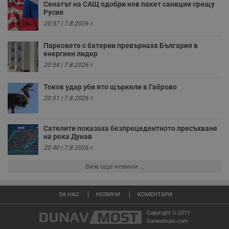
Домейн
до
Сенатът на САЩ одобри нов пакет санкции срещу
за потребителски
проследяване на
преживявания и
Русия
cfzs_google-
.dunavmost.com
Сесия
потребителското
YSC
Сесия
Тази бисквитка е
Google LLC
функционалности,
analytics_v4
поведение и
настроена от
.youtube.com
20:57 | 7.8.2026 г.
споделени на
ангажираност за
YouTube за
различни
__Secure-YNID
.youtube.com
5 месеца
подобряване на
проследяване на
страници на сайта.
потребителското
4
прегледи на
Парковете с батерии превърнаха България в
Тя може да
седмици
преживяване на
вградени
енергиен лидер
съхранява
сайта. Тя може да
видеоклипове.
потребителски
събира данни за
g_state
www.dunavmost.com
5 месеца
20:54 | 7.8.2026 г.
предпочитания и
начина, по който
4
VISITOR_INFO1_LIVE
5 месеца
Тази бисквитка е
Google LLC
друга
посетителите
седмици
4
настроена от
.youtube.com
информация,
взаимодействат с
Токов удар уби ято щъркели в Габрово
седмици
Youtube, за да
която е
уебсайта, като
cfz_google-
.dunavmost.com
11
следи
необходима за
20:51 | 7.8.2026 г.
например
analytics_v4
месеца 4
предпочитанията
ефективно
посетените
седмици
на
осигуряване на
страници,
потребителите за
последователна
времето,
видеоклипове в
функционалност в
прекарано на
Сателити показаха безпрецедентното пресъхване
Youtube,
целия сайт.
страници и друга
на река Дунав
вградени в
статистическа
сайтове; тя може
20:40 | 7.8.2026 г.
mid
1 година
Това е бисквитка
Meta Platform
информация.
също така да
1 месец
на Instagram,
Inc.
определи дали
която позволява
FCCDCF
.instagram.com
.dunavmost.com
1 година
Тази бисквитка се
Виж още новини ...
посетителят на
функционалността
използва за
уебсайта
на социалните
вътрешни
използва новата
медии в сайта.
анализи от
или старата
оператора на
ЗА НАС
НОВИНИ
КОМЕНТАРИ
версия на
сайта.
интерфейса на
Youtube.
Copyright © 2011
_sharedID_cst
.dunavmost.com
11
Тази бисквитка се
месеца 4
използва за
Dunavmost.com
седмици
проследяване на