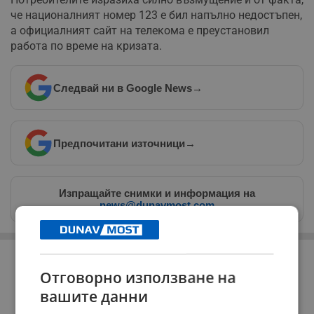
че националният номер 123 е бил напълно недостъпен,
а официалният сайт на телекома е преустановил
работа по време на кризата.
Следвай ни в Google News
→
Предпочитани източници
→
Изпращайте снимки и информация на
news@dunavmost.com
РЕКЛАМА
Отговорно използване на
вашите данни