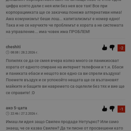
цифра която дали с нея или без нея все тая! Все при 
корпорацииката ще се закачиш понеже алтернативи няма! 
Строго необходимо
Ефективност
Ама комунизмът беше лош... капитализмът е номер едно! 
Таргетиране
Функционалност
Така и не се научихте че проблемът е хората а не системата 
Некласифицирани
на управление... има човек има ПРОБЛЕМ! 
Строго необходимите бисквитки позволяват основната
функционалност на уебсайта, като потребителско
cheshiti
-2
влизане и управление на акаунта. Уебсайтът не може да
08:08 | 28.2.2026 г.
се използва правилно без строго необходими
бисквитки.
Попилях се да се смея вчера колко много се паникиосват 
хората от едното спиране на интернет телефони и т.н. Ебаси 
Валиден
Име
Доставчик
/
Домейн
О
до
и паниката ебаси и нещото все едно са ви спрели въздуха! 
Поемете въздух и се успокойто нещата ще се възтановят 
__RequestVerificationToken
Сесия
Т
Microsoft
п
Corporation
майките и бащите ви навремето са оцелели без тях и вие ще 
ф
www.dunavmost.com
з
се справите! :D
п
и
п
ако 5-цата
A
-1
т
22:46 | 27.2.2026 г.
е
д
Имаш ли идея защо Свилен продаде Нетуъркс? Или само 
н
знаеш, че се казва Свилен? Да ти писне от просвешени като 
п