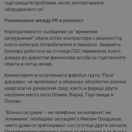
още срещате проблеми, моля, рестартирайте
оборудването си"
.
Разминаване между PR и реалност
Корпоративното съобщение за "временни
затруднения" обаче остро контрастира с реалността,
която изпитаха потребителите и бизнесът. Аварията
блокира работата на стотици ПОС терминали, което
доведе до директни финансови загуби за търговските
обекти в петък вечер.
Коментарите в популярната фейсбук група "Русе"
доказват, че проблемът е обхванал абсолютно всички
квартали на дунавския град, както и редица други
населени места като Шумен, Варна, Търговище и
Попово.
"Всичко се срина – ни телефони, ни интернет, ни
телевизия"
, обобщава ситуацията Ивелин Грозданов,
чиито думи се припокриват със стотици други сигнали.
Потребителите изразиха силно възмущение и от факта,