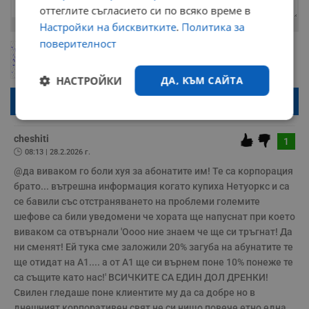
оттеглите съгласието си по всяко време в
Остават
2000
символа
Настройки на бисквитките
.
Политика за
поверителност
ОБНОВИ
Поради зачестилите злоупотреби в сайта, за да оставите анонимен
коментар или да гласувате изискваме да се идентифицирате с
google акаунт.
НАСТРОЙКИ
ДА, КЪМ САЙТА
Натискайки на бутона "Вход с google" по-долу, коментарът ви ще
бъде публикуван анонимно под псевдонима който сте попълнили
по-горе в полето "Твоето име". Никаква лична информация за вас
Строго
Ефективност
няма да бъде съхранявана при нас или показвана на други
необходимо
потребители.
cheshiti
1
08:13 | 28.2.2026 г.
@да виваком го боли хуя за абонатите им! Те са корпорация 
Таргетиране
Функционалност
брато... вътрешна информация когато купиха Нетуоркс и са 
се бавили със отстраняването на проблеми големите 
шефове са били уведомени че хората ще напуснат при което 
виваком са отвърнали 'Оооо ние знаем че ще си тръгнат! Да 
Некласифицирани
ни сменят! Ей тука сме заложили 20% загуба на абунатите те 
ще отидат на А1.... а от А1 ще си върнем поне 10% понеже те 
са същите като нас!' ВСИЧКИТЕ СА ЕДИН ДОЛ ДРЕНКИ! 
Свилен гледаше поне клиентите му да са добре но в 
днешният корпоративен свят не си нищо повече етно една 