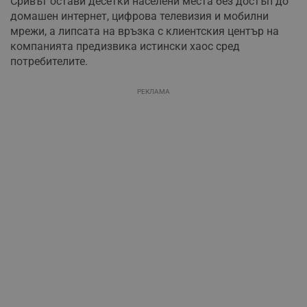
Сривът остави десетки населени места без достъп до
домашен интернет, цифрова телевизия и мобилни
мрежи, а липсата на връзка с клиентския център на
компанията предизвика истински хаос сред
потребителите.
РЕКЛАМА