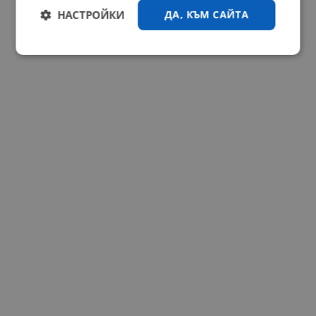
НАСТРОЙКИ
ДА, КЪМ САЙТА
Строго
Ефективност
необходимо
Таргетиране
Функционалност
Некласифицирани
Строго необходимо
Ефективност
Таргетиране
Функционалност