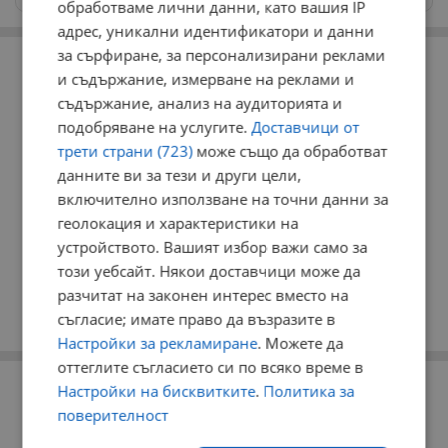
обработваме лични данни, като вашия IP
адрес, уникални идентификатори и данни
РЕКЛАМА
за сърфиране, за персонализирани реклами
и съдържание, измерване на реклами и
съдържание, анализ на аудиторията и
подобряване на услугите.
Доставчици от
трети страни (723)
може също да обработват
данните ви за тези и други цели,
включително използване на точни данни за
геолокация и характеристики на
устройството. Вашият избор важи само за
този уебсайт. Някои доставчици може да
разчитат на законен интерес вместо на
съгласие; имате право да възразите в
Настройки за рекламиране
. Можете да
оттеглите съгласието си по всяко време в
РЕКЛАМА
Настройки на бисквитките
.
Политика за
поверителност