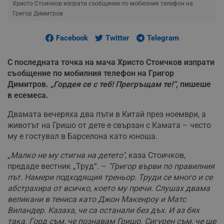
Христо Стоичков изпрати съобщение по мобилния телефон на
Григор Димитров
Facebook
Twitter
Telegram
С последната точка на мача Христо Стоичков изпрати
съобщение по мобилния телефон на Григор
Димитров.
„Гордея се с теб! Прегръщам те!“
, пишеше
в есемеса.
Двамата вечеряха два пъти в Китай през ноември, а
животът на Гришо от дете е свързан с Камата – често
му е гостувал в Барселона като юноша.
„Малко не му стигна на детето"
, каза Стоичков,
предаде вестник „Труд“. –
"Григор върви по правилния
път. Намери подходящия треньор. Труди се много и се
абстрахира от всичко, което му пречи. Слушах двама
великани в тениса като Джон Макенроу и Матс
Виландер. Казаха, че са останали без дъх. И аз бях
така. Горд съм, че познавам Гришо. Сигурен съм, че ще