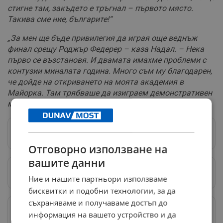
стигне там, закъдето е тръгнал – първото място.
Такива сме ние, българите!“
„За мен ще бъде привилегия да играя още веднъж
финал срещу Роджър Федерер – каза Надал. – Нека
първо се възстановя. И двамата имахме проблеми с
контузии миналата година. Много съм му благодарен,
че дойде на откриването на моята академия в
Майорка. Там трябваше да изиграем демонстративен
мач, но Роджър имаше проблеми с коляното"
Следвай ни в Google News
→
Отговорно използване на
вашите данни
Предпочитани източници
→
Ние и нашите партньори използваме
бисквитки и подобни технологии, за да
съхраняваме и получаваме достъп до
Изпращайте снимки и информация на
информация на вашето устройство и да
news@dunavmost.com