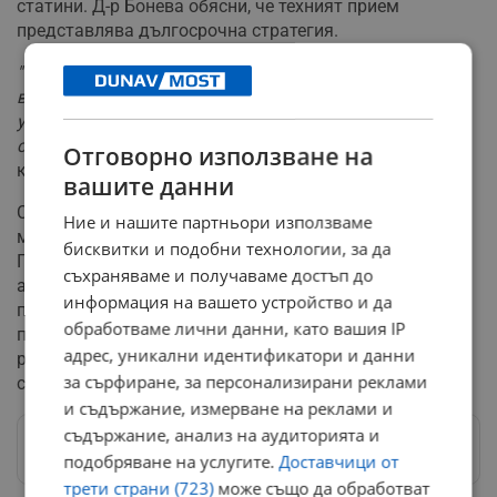
статини. Д-р Бонева обясни, че техният прием
представлява дългосрочна стратегия.
"Спирането им води до ребаунт ефект - липидите се
връщат до или над предишните стойности, а това
увеличава риска особено при пациенти с диабет и
сърдечно-съдови заболявания"
, предупреди
Отговорно използване на
кардиологът в ефира на предаването "Пулс".
вашите данни
Специалистът е категорична, че медикаментите не
Ние и нашите партньори използваме
могат да заменят здравословния начин на живот.
бисквитки и подобни технологии, за да
Правилното хранене и редовната физическа
съхраняваме и получаваме достъп до
активност остават ключови за здравето. На
информация на вашето устройство и да
пациентите с наднормено тегло се препоръчва
обработваме лични данни, като вашия IP
постепенно въвеждане на движение – ежедневни
адрес, уникални идентификатори и данни
разходки, бавно бягане, плуване и силови упражнения
за сърфиране, за персонализирани реклами
според индивидуалните възможности.
и съдържание, измерване на реклами и
съдържание, анализ на аудиторията и
Следвай ни в Google News
→
подобряване на услугите.
Доставчици от
трети страни (723)
може също да обработват