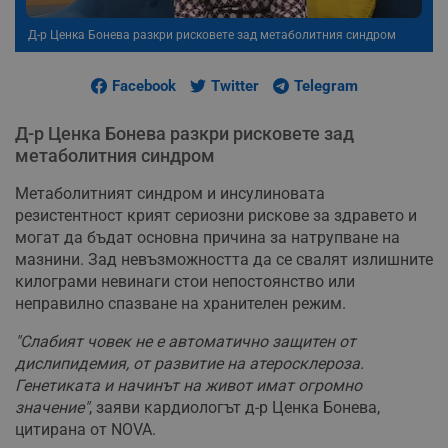
Д-р Ценка Бонева разкри рисковете зад метаболитния синдром
Facebook
Twitter
Telegram
Д-р Ценка Бонева разкри рисковете зад
метаболитния синдром
Метаболитният синдром и инсулиновата
резистентност крият сериозни рискове за здравето и
могат да бъдат основна причина за натрупване на
мазнини. Зад невъзможността да се свалят излишните
килограми невинаги стои непостоянство или
неправилно спазване на хранителен режим.
"Слабият човек не е автоматично защитен от
дислипидемия, от развитие на атеросклероза.
Генетиката и начинът на живот имат огромно
значение"
, заяви кардиологът д-р Ценка Бонева,
цитирана от NOVA.