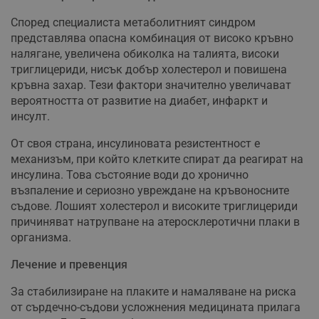
Според специалиста метаболитният синдром
представлява опасна комбинация от високо кръвно
налягане, увеличена обиколка на талията, високи
триглицериди, нисък добър холестерол и повишена
кръвна захар. Тези фактори значително увеличават
вероятността от развитие на диабет, инфаркт и
инсулт.
От своя страна, инсулиновата резистентност е
механизъм, при който клетките спират да реагират на
инсулина. Това състояние води до хронично
възпаление и сериозно увреждане на кръвоносните
съдове. Лошият холестерол и високите триглицериди
причиняват натрупване на атеросклеротични плаки в
организма.
Лечение и превенция
За стабилизиране на плаките и намаляване на риска
от сърдечно-съдови усложнения медицината прилага