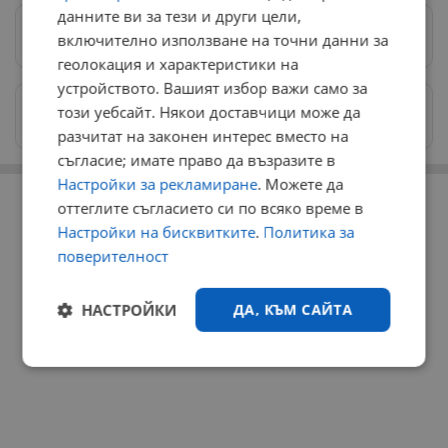
данните ви за тези и други цели,
Предпочитани източници
→
включително използване на точни данни за
геолокация и характеристики на
устройството. Вашият избор важи само за
Изпращайте снимки и информация на
този уебсайт. Някои доставчици може да
news@dunavmost.com
разчитат на законен интерес вместо на
съгласие; имате право да възразите в
Настройки за рекламиране
. Можете да
РЕКЛАМА
оттеглите съгласието си по всяко време в
Настройки на бисквитките
.
Политика за
поверителност
НАСТРОЙКИ
ДА, КЪМ САЙТА
Строго
Ефективност
необходимо