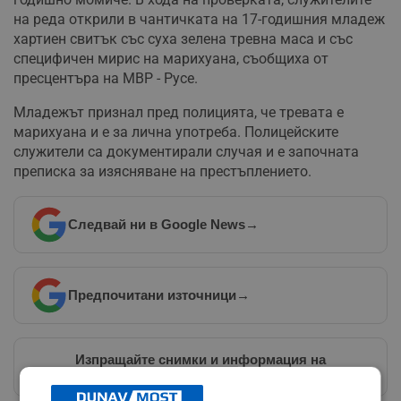
на реда открили в чантичката на 17-годишния младеж
хартиен свитък със суха зелена тревна маса и със
специфичен мирис на марихуана, съобщиха от
пресцентъра на МВР - Русе.
Младежът признал пред полицията, че тревата е
марихуана и е за лична употреба. Полицейските
служители са документирали случая и е започната
преписка за изясняване на престъплението.
Следвай ни в Google News
→
Предпочитани източници
→
Изпращайте снимки и информация на
news@dunavmost.com