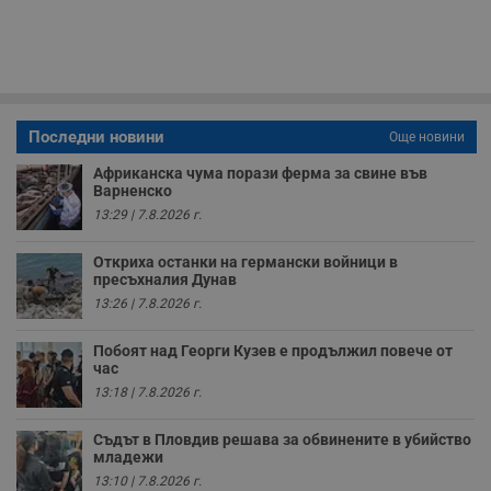
и
п
A
т
е
д
н
п
с
Последни новини
Още новини
у
и
Африканска чума порази ферма за свине във
ф
Варненско
н
м
13:29 | 7.8.2026 г.
Т
и
п
Откриха останки на германски войници в
у
пресъхналия Дунав
з
б
13:26 | 7.8.2026 г.
VISITOR_PRIVACY_METADATA
5 месеца
Т
YouTube
Побоят над Георги Кузев е продължил повече от
4
с
.youtube.com
седмици
с
час
с
13:18 | 7.8.2026 г.
п
и
п
Съдът в Пловдив решава за обвинените в убийство
т
младежи
в
с
13:10 | 7.8.2026 г.
з