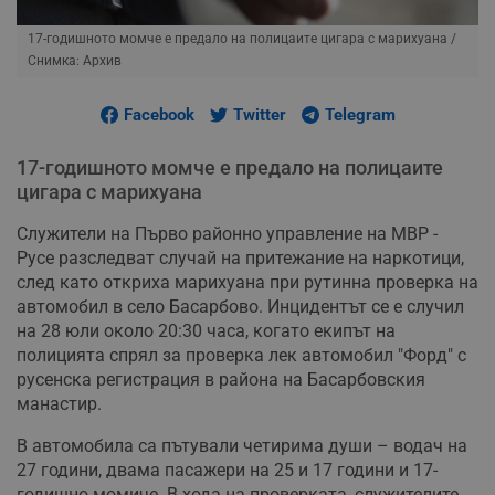
17-годишното момче е предало на полицаите цигара с марихуана
/
Снимка: Архив
Facebook
Twitter
Telegram
17-годишното момче е предало на полицаите
цигара с марихуана
Служители на Първо районно управление на МВР -
Русе разследват случай на притежание на наркотици,
след като откриха марихуана при рутинна проверка на
автомобил в село Басарбово. Инцидентът се е случил
на 28 юли около 20:30 часа, когато екипът на
полицията спрял за проверка лек автомобил "Форд" с
русенска регистрация в района на Басарбовския
манастир.
В автомобила са пътували четирима души – водач на
27 години, двама пасажери на 25 и 17 години и 17-
годишно момиче. В хода на проверката, служителите