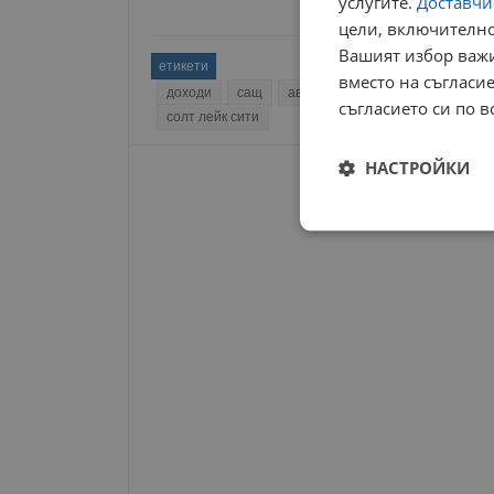
услугите.
Доставчиц
цели, включително
Вашият избор важи
етикети
вместо на съгласие
доходи
сащ
австралия
жилища
недви
съгласието си по в
солт лейк сити
НАСТРОЙКИ
Строго
необходимо
Строго н
Строго необходимите б
на акаунта. Уебсайтът 