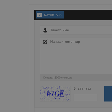
Име
__RequestVerificationT
0
KОМЕНТАРA
VISITOR_PRIVACY_MET
__cf_bm
Остават
2000
символа
receive-cookie-depreca
ОБНОВИ
Поради зачестилите злоупотреби в сайта, 
изискваме да се идентифицирате с Google 
ASP.NET_SessionId
Натискайки на Google бутона коментарът 
попълнили по-горе в полето "Твоето име".