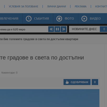
УСЛОВИЯ ЗА ПОЛЗВАНЕ
ЛИЧНИ ДАННИ
РЕКЛАМА
КОНТАКТ
ЗВЛЕЧЕНИЯ
СЪБИТИЯ
ФОТО
ВИДЕО
НОВИНИТЕ ДНЕС
0
яма да е 620 евро
ти бие големите градове в света по достъпни квартири
те градове в света по достъпни
Коментари: 0
0
ОДОБРЯВАМ