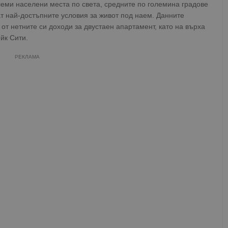
еми населени места по света, средните по големина градове
т най-достъпните условия за живот под наем. Данните
от нетните си доходи за двустаен апартамент, като на върха
йк Сити.
РЕКЛАМА