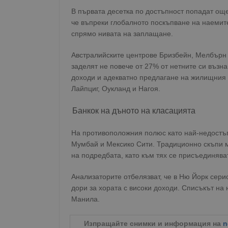
В първата десетка по достъпност попадат още
че въпреки глобалното поскъпване на наемит
спрямо нивата на заплащане.
Австралийските центрове Бризбейн, Мелбърн
заделят не повече от 27% от нетните си възн
доходи и адекватно предлагане на жилищния 
Лайпциг, Оукланд и Нагоя.
Банкок на дъното на класацията
На противоположния полюс като най-недостъпе
Мумбай и Мексико Сити. Традиционно скъпи м
на подредбата, като към тях се присъединява
Анализаторите отбелязват, че в Ню Йорк сер
дори за хората с високи доходи. Списъкът на
Манила.
Изпращайте снимки и информация на
n