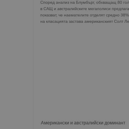
Според анализ на Блумбърг, обхващащ 80 гол
в САЩ и австралийските мегаполиси предлага
показват, че наемателите отделят средно 38% 
на класацията застава американският Солт Ле
Американски и австралийски доминант