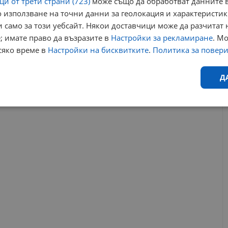
и от трети страни (723)
може също да обработват данните в
 използване на точни данни за геолокация и характеристик
 само за този уебсайт. Някои доставчици може да разчитат 
; имате право да възразите в
Настройки за рекламиране
. М
жими имоти
банкок
наеми
блумбърг
квартири
сяко време в
Настройки на бисквитките
.
Политика за повер
Д
РЕКЛАМА
Ефективност
Таргетиране
Функционалност
Н
еобходимо
Ефективност
Таргетиране
Функционалност
Неклас
исквитки позволяват основната функционалност на уебсайта, като потребителско
не може да се използва правилно без строго необходими бисквитки.