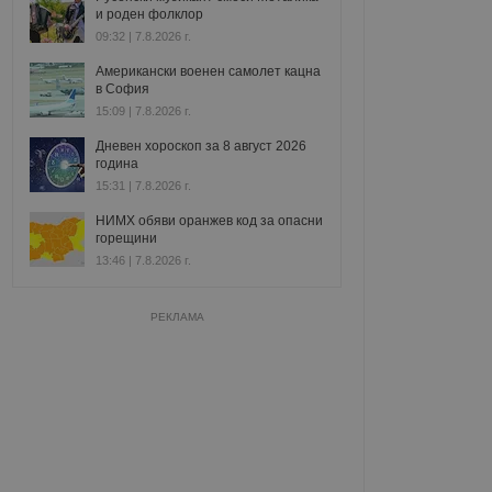
и роден фолклор
09:32 | 7.8.2026 г.
Американски военен самолет кацна
в София
15:09 | 7.8.2026 г.
Дневен хороскоп за 8 август 2026
година
15:31 | 7.8.2026 г.
НИМХ обяви оранжев код за опасни
горещини
13:46 | 7.8.2026 г.
РЕКЛАМА