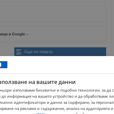
ници в Google
→
Още по темата
Инфлацията вдига и наемите в България
14:57 | 15.4.2026 г.
Евростат: Цените на жилищата в България са
зползване на вашите данни
скочили със 117%
09:53 | 13.4.2026 г.
ньори използваме бисквитки и подобни технологии, за да 
Агенциите за недвижими имоти подготвят почвата
 до информация на вашето устройство и да обработваме ли
за скок на наемите
08:24 | 24.2.2026 г.
никални идентификатори и данни за сърфиране, за персона
ерване на реклами и съдържание, анализ на аудиторията и
Феномен при пазара на недвижими имоти в София
10:52 | 14.7.2025 г.