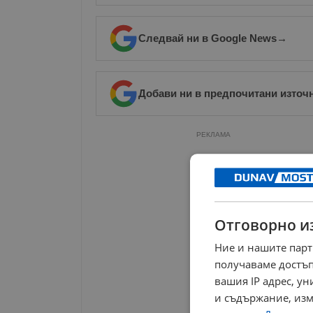
Следвай ни в Google News
→
Добави ни в предпочитани източ
РЕКЛАМА
Отговорно и
Ние и нашите парт
получаваме достъп
вашия IP адрес, у
и съдържание, изм