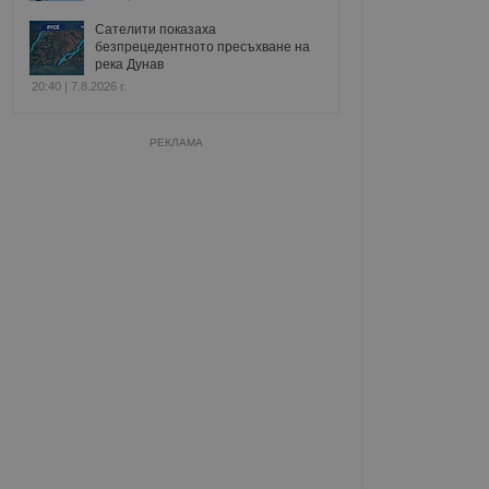
Сателити показаха
безпрецедентното пресъхване на
река Дунав
20:40 | 7.8.2026 г.
РЕКЛАМА