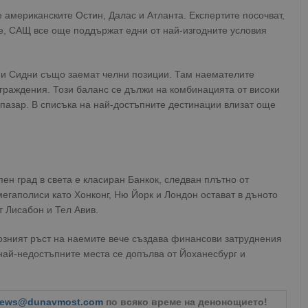
 американските Остин, Далас и Атланта. Експертите посочват,
е, САЩ все още поддържат едни от най-изгодните условия
 и Сидни също заемат челни позиции. Там наемателите
аграждения. Този баланс се дължи на комбинацията от високи
пазар. В списъка на най-достъпните дестинации влизат още
н град в света е класиран Банкок, следван плътно от
егаполиси като Хонконг, Ню Йорк и Лондон остават в дъното
т Лисабон и Тел Авив.
иозният ръст на наемите вече създава финансови затруднения
 най-недостъпните места се допълва от Йоханесбург и
ews@dunavmost.com
по всяко време на денонощието!