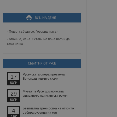
не, зададена от уеб
 ASP.NET MVC
ВИЦ НА ДЕНЯ
спре неразрешеното
т, известно като
тове. Той не съдържа
щожава при затваряне
- Пешо, събуди се. Говориш насън!
- Аман бе, жена. Остави ме поне насън да
ение на съгласието на
кажа нещо...
ст за тяхното
а данни за съгласието
ични политики и
антира, че техните
 сесии.
СЪБИТИЯ ОТ РУСЕ
аничаване между хората
а, за да се правят
Русенската опера превзема
17
хния уебсайт.
Белоградчишките скали
ЮЛИ
сигнализира на
 на бисквитките,
Музеят в Русе домакинства
29
а съответствие и
ушиването на гигантска рокля
ндарти и
ЮЛИ
Безплатна тренировка на открито
ck и предоставя
4
събира русенци на кея
требител използва
йният потребител може
АВГ