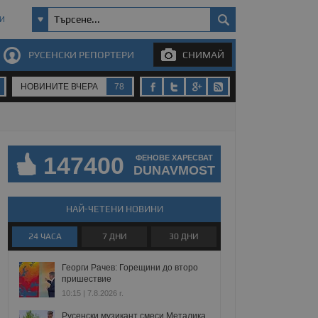
И
РУСЕНСКИ РЕПОРТЕРИ
СНИМАЙ
НОВИНИТЕ ВЧЕРА
78
147400
ФЕНОВЕ ХАРЕСВАТ
DUNAVMOST
НАЙ-ЧЕТЕНИ НОВИНИ
24 ЧАСА
7 ДНИ
30 ДНИ
Георги Рачев: Горещини до второ
пришествие
10:15 | 7.8.2026 г.
Русенски музикант смеси Металика