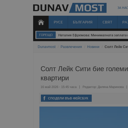
ЗА НАС
РУСЕ
БЪЛГАРИЯ
СВЯТ
РА
ГОРЕЩО
Наталия Ефремова: Минималната заплата н
Dunavmost
/
Развлечения
/
Новини
/
Солт Лейк Си
Солт Лейк Сити бие големи
квартири
16 май 2026 - 15:45 часа
Редактор:
Диляна Маринова
СПОДЕЛИ ВЪВ ФЕЙСБУК