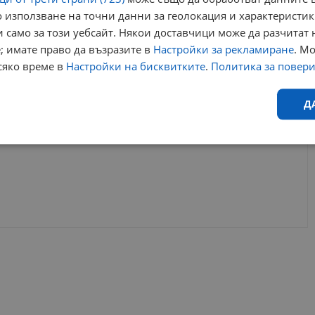
РЕКЛАМА
 използване на точни данни за геолокация и характеристик
 само за този уебсайт. Някои доставчици може да разчитат 
; имате право да възразите в
Настройки за рекламиране
. М
сяко време в
Настройки на бисквитките
.
Политика за повер
Д
Ефективност
Таргетиране
Функционалност
Н
еобходимо
Ефективност
Таргетиране
Функционалност
Неклас
исквитки позволяват основната функционалност на уебсайта, като потребителско
не може да се използва правилно без строго необходими бисквитки.