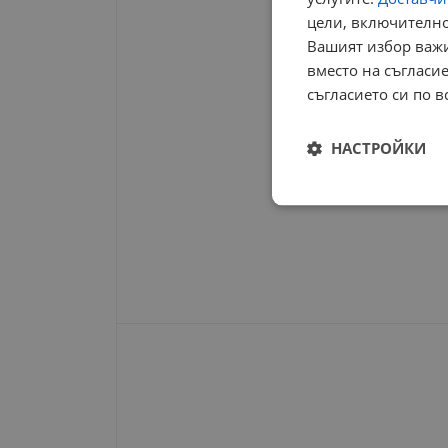
цели, включително
Вашият избор важи
вместо на съгласие
съгласието си по в
НАСТРОЙКИ
Строго
необходимо
Строго н
Строго необходимите б
на акаунта. Уебсайтът 