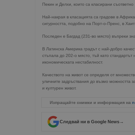
Пекин и Делхи, които са класирани съответно 
Най-накрая в класацията са градове в Африка
сигурността, подобно на Порт-о-Пренс, в Хаит
Последен е Багдад (231-во място) въпреки зн
В Латинска Америка градът с най-добро качест
стъпала до 202-о място, тъй като стандартът 
икономическата нестабилност.
Качеството на живот се определя от множеств
уличните задръствания до възмо можността 
и културен живот.
Изпращайте снимки и информация на
n
Следвай ни в Google News
→