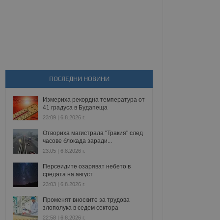
ПОСЛЕДНИ НОВИНИ
Измериха рекордна температура от
41 градуса в Будапеща
23:09 | 6.8.2026 г.
Отвориха магистрала "Тракия" след
часове блокада заради...
23:05 | 6.8.2026 г.
Персеидите озаряват небето в
средата на август
23:03 | 6.8.2026 г.
Променят вноските за трудова
злополука в седем сектора
22:58 | 6.8.2026 г.