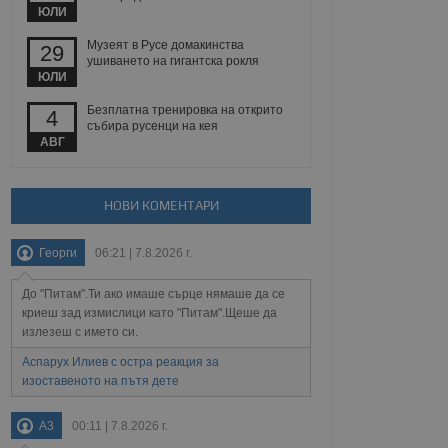
 уебсайт.
ЮЛИ
Музеят в Русе домакинства
29
ушиването на гигантска рокля
ЮЛИ
Описание
Безплатна тренировка на открито
4
събира русенци на кея
ребителски
елското поведение и
раници на сайта. Тя
яване на сайта. Тя
АВГ
не на прегледи на
формация, която е
взаимодействат с
нкционалност в целия
прекарано на
редпочитанията на
 сайтове; тя може
НОВИ КОМЕНТАРИ
остта на социалните
тора на сайта.
използва новата или
елски взаимодействия
Георги
06:21 | 7.8.2026 г.
нето и потребителския
До "Питам".Ти ако имаше сърце нямаше да се
рез събиране на данни
 помага за
криеш зад измислици като "Питам".Щеше да
отребителите се
излезеш с името си.
тапите на тестване.
Аспарух Илиев с остра реакция за
тистически данни,
изоставеното на пътя дете
 броя на посещенията,
 са били заредени.
елския опит.
A3
00:11 | 7.8.2026 г.
я за потребителското