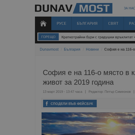
ЗА НАС
РУСЕ
БЪЛГАРИЯ
СВЯТ
РА
ГОРЕЩО
Краткотрайни бури с градушки връхлитат 
Dunavmost
/
България
/
Новини
/
София е на 116-о
София е на 116-о място в 
живот за 2019 година
13 март 2019 - 13:47 часа
Редактор:
Петър Симеонов
СПОДЕЛИ ВЪВ ФЕЙСБУК