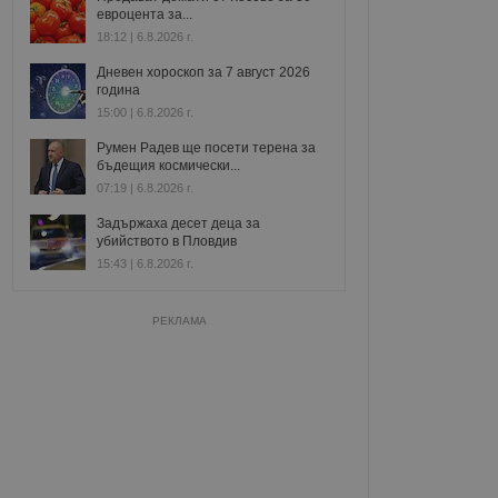
евроцента за...
18:12 | 6.8.2026 г.
Дневен хороскоп за 7 август 2026
година
15:00 | 6.8.2026 г.
Румен Радев ще посети терена за
бъдещия космически...
07:19 | 6.8.2026 г.
Задържаха десет деца за
убийството в Пловдив
15:43 | 6.8.2026 г.
РЕКЛАМА