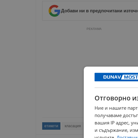
Добави ни в предпочитани източ
РЕКЛАМА
Отговорно и
Ние и нашите парт
получаваме достъп
вашия IP адрес, у
етикети
класация
софия
живот
градове
и съдържание, изм
услугите.
Доставчиц