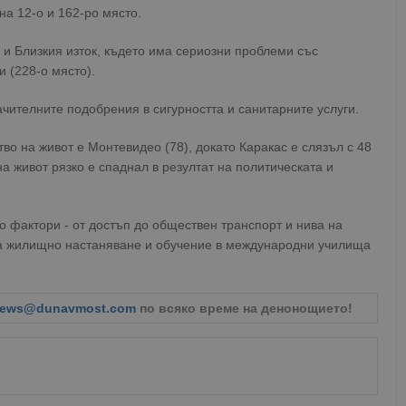
на 12-о и 162-ро място.
 и Близкия изток, където има сериозни проблеми със
и (228-о място).
ачителните подобрения в сигурността и санитарните услуги.
во на живот е Монтевидео (78), докато Каракас е слязъл с 48
на живот рязко е спаднал в резултат на политическата и
о фактори - от достъп до обществен транспорт и нива на
за жилищно настаняване и обучение в международни училища
ews@dunavmost.com
по всяко време на денонощието!