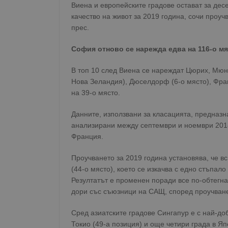
Виена и европейските градове остават за дес
качество на живот за 2019 година, сочи проуч
прес.
София отново се нарежда едва на 116-о мяс
В топ 10 след Виена се нареждат Цюрих, Мюнх
Нова Зеландия), Дюселдорф (6-о място), Франк
на 39-о място.
Данните, използвани за класацията, предназн
анализирани между септември и ноември 2018
Франция.
Проучването за 2019 година установява, че в
(44-о място), което се изкачва с едно стъпал
Резултатът е променен поради все по-обтегна
дори със съюзници на САЩ, според проучване
Сред азиатските градове Сингапур е с най-до
Токио (49-а позиция) и още четири града в Я