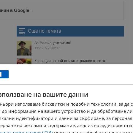
ници в Google
→
Още по темата
За "софиоцентризма"
13:26 | 5.7.2020 г.
Класация на най-скъпите градове в света
10:50 | 17.1.2020 г.
Къде хората в България живеят най-добре?
15:07 | 7.2.2019 г.
зползване на вашите данни
The Economist: София е по-добро място за живот
от Дубай
ньори използваме бисквитки и подобни технологии, за да 
11:49 | 14.8.2018 г.
 до информация на вашето устройство и да обработваме ли
никални идентификатори и данни за сърфиране, за персона
виена
служители
2019
командировка
ерване на реклами и съдържание, анализ на аудиторията и
и от трети страни (723)
може също да обработват данните в