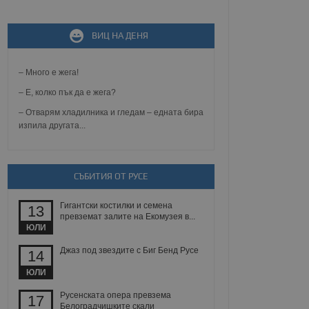
не, зададена от уеб
ВИЦ НА ДЕНЯ
 ASP.NET MVC
спре неразрешеното
т, известно като
тове. Той не съдържа
– Много е жега!
щожава при затваряне
– Е, колко пък да е жега?
ение на съгласието на
– Отварям хладилника и гледам – едната бира
ст за тяхното
изпила другата...
а данни за съгласието
ични политики и
антира, че техните
 сесии.
СЪБИТИЯ ОТ РУСЕ
аничаване между хората
а, за да се правят
хния уебсайт.
Гигантски костилки и семена
13
превземат залите на Екомузея в...
сигнализира на
ЮЛИ
 на бисквитките,
а съответствие и
Джаз под звездите с Биг Бенд Русе
14
ндарти и
ЮЛИ
ck и предоставя
требител използва
Русенската опера превзема
17
йният потребител може
Белоградчишките скали