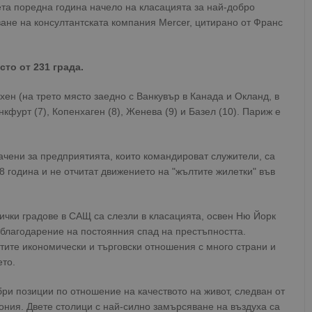
ета поредна година начело на класацията за най-добро
ване на консултантската компания Mercer, цитирано от Франс
то от 231 града.
ен (на трето място заедно с Ванкувър в Канада и Окланд, в
фурт (7), Копенхаген (8), Женева (9) и Базел (10). Париж е
ачени за предприятията, които командироват служители, са
 година и не отчитат движението на "жълтите жилетки" във
сички градове в САЩ са слезли в класацията, освен Ню Йорк
о благодарение на постоянния спад на престъпността.
тите икономически и търговски отношения с много страни и
то.
бри позиции по отношение на качеството на живот, следван от
пония. Двете столици с най-силно замърсяване на въздуха са