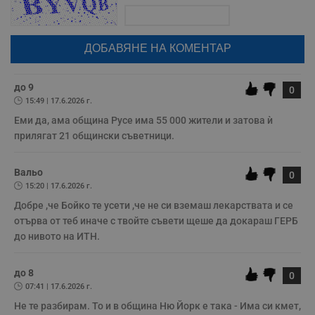
Поради зачестилите злоупотреби в сайта, за да оставите анонимен
коментар или да гласувате изискваме да се идентифицирате с
google акаунт.
Натискайки на бутона "Вход с google" по-долу, коментарът ви ще
бъде публикуван анонимно под псевдонима който сте попълнили
по-горе в полето "Твоето име". Никаква лична информация за вас
няма да бъде съхранявана при нас или показвана на други
потребители.
до 9
0
Строго необходимо
Ефективност
15:49 | 17.6.2026 г.
Таргетиране
Функционалност
Еми да, ама община Русе има 55 000 жители и затова ѝ 
прилягат 21 общински съветници.
Некласифицирани
Строго необходимите бисквитки позволяват основната
Вальо
функционалност на уебсайта, като потребителско
0
влизане и управление на акаунта. Уебсайтът не може да
15:20 | 17.6.2026 г.
се използва правилно без строго необходими
Добре ,че Бойко те усети ,че не си вземаш лекарствата и се 
бисквитки.
отърва от теб иначе с твойте съвети щеше да докараш ГЕРБ 
Валиден
Име
Доставчик
/
Домейн
О
до нивото на ИТН.
до
__RequestVerificationToken
Сесия
Т
Microsoft
п
Corporation
до 8
0
ф
www.dunavmost.com
07:41 | 17.6.2026 г.
з
п
Не те разбирам. То и в община Ню Йорк е така - Има си кмет, 
и