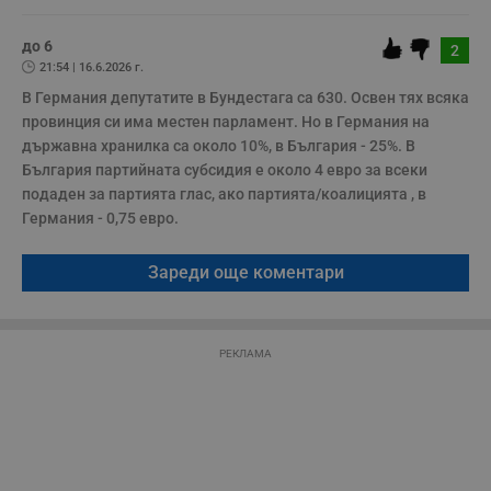
п
о
р
до 6
2
п
21:54 | 16.6.2026 г.
н
п
В Германия депутатите в Бундестага са 630. Освен тях всяка 
к
ч
провинция си има местен парламент. Но в Германия на 
п
държавна хранилка са около 10%, в България - 25%. В 
с
б
България партийната субсидия е около 4 евро за всеки 
подаден за партията глас, ако партията/коалицията , в 
__cf_bm
29
Т
Cloudflare Inc.
минути
с
.twitter.com
Германия - 0,75 евро.
59
р
секунди
м
б
Зареди още коментари
о
у
п
о
и
т
РЕКЛАМА
receive-cookie-deprecation
.hit.gemius.pl
1 година
Т
с
с
н
н
п
б
п