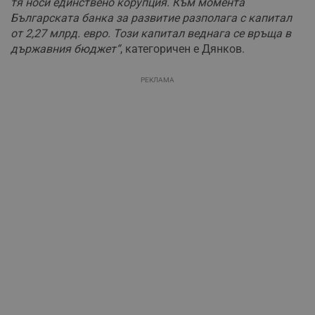
тя носи единствено корупция. Към момента
Българската банка за развитие разполага с капитал
от 2,27 млрд. евро. Този капитал веднага се връща в
държавния бюджет“
, категоричен е Дянков.
РЕКЛАМА