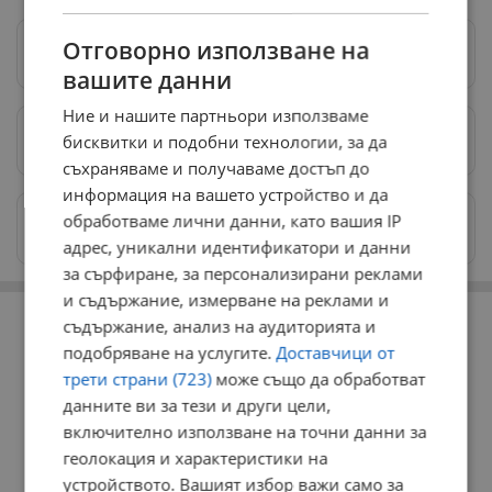
Отговорно използване на
Следвай ни в Google News
→
вашите данни
Ние и нашите партньори използваме
бисквитки и подобни технологии, за да
Предпочитани източници
→
съхраняваме и получаваме достъп до
информация на вашето устройство и да
Изпращайте снимки и информация на
обработваме лични данни, като вашия IP
news@dunavmost.com
адрес, уникални идентификатори и данни
за сърфиране, за персонализирани реклами
и съдържание, измерване на реклами и
РЕКЛАМА
съдържание, анализ на аудиторията и
подобряване на услугите.
Доставчици от
трети страни (723)
може също да обработват
данните ви за тези и други цели,
включително използване на точни данни за
геолокация и характеристики на
устройството. Вашият избор важи само за