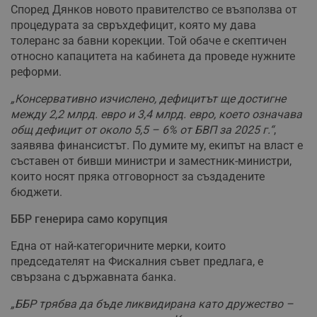
Според Дянков новото правителство се възползва от
процедурата за свръхдефицит, която му дава
толеранс за бавни корекции. Той обаче е скептичен
относно капацитета на кабинета да проведе нужните
реформи.
„Консервативно изчислено, дефицитът ще достигне
между 2,2 млрд. евро и 3,4 млрд. евро, което означава
общ дефицит от около 5,5 – 6% от БВП за 2025 г.“
,
заявява финансистът. По думите му, екипът на власт е
съставен от бивши министри и заместник-министри,
които носят пряка отговорност за създадените
бюджети.
ББР генерира само корупция
Една от най-категоричните мерки, които
председателят на Фискалния съвет предлага, е
свързана с държавната банка.
„ББР трябва да бъде ликвидирана като дружество –