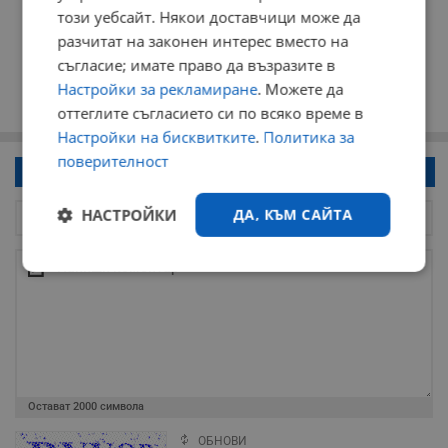
този уебсайт. Някои доставчици може да
разчитат на законен интерес вместо на
съгласие; имате право да възразите в
Настройки за рекламиране
. Можете да
оттеглите съгласието си по всяко време в
Настройки на бисквитките
.
Политика за
поверителност
Напиши коментар!
НАСТРОЙКИ
ДА, КЪМ САЙТА
Строго
Ефективност
необходимо
Таргетиране
Функционалност
Остават
2000
символа
ОБНОВИ
Некласифицирани