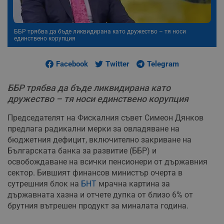
ББР трябва да бъде ликвидирана като дружество – тя носи
единствено корупция
Facebook
Twitter
Telegram
ББР трябва да бъде ликвидирана като
дружество – тя носи единствено корупция
Председателят на Фискалния съвет Симеон Дянков
предлага радикални мерки за овладяване на
бюджетния дефицит, включително закриване на
Българската банка за развитие (ББР) и
освобождаване на всички пенсионери от държавния
сектор. Бившият финансов министър очерта в
сутрешния блок на
БНТ
мрачна картина за
държавната хазна и отчете дупка от близо 6% от
брутния вътрешен продукт за миналата година.