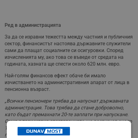
Ред в администрацията
За да се изравни тежестта между частния и публичния
сектор, финансистът настоява държавните служители
сами да плащат социалните си осигуровки. Според
изчисленията му, ако това се въведе от средата на
годината, хазната ще спести около 620 млн. евро.
Най-голям финансов ефект обаче би имало
изчистването на административния апарат от лица в
пенсионна възраст.
„Всички пенсионери трябва да напуснат държавната
администрация. Това трябва да стане доброволно,
като бъдат премахнати 20-те заплати при напускане.
Само с тази мярка спестяванията ще достигнат около
1,18 млрд. евро и България ще излезе от процедурата
по свръхдефицит“
, пресмята Симеон Дянков.